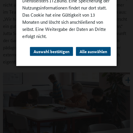
Dienstleisters ITZBund. Eine Speicherung der
nicht alleine gelassen: Eine externe AG-Leitung arbeitet immer
Nutzungsinformationen findet nur dort statt.
im Team mit einer Lehrerin. Diese Bemühungen zahlen sich aus:
Das Cookie hat eine Gültigkeit von 13
„Wir haben noch nie einen externen Partner verloren. Es herrscht
Monaten und löscht sich anschließend von
ein gutes Klima, und jeder weiß, an wen er sich wenden kann.“
selbst. Eine Weitergabe der Daten an Dritte
Jutta Schoft sieht allerdings auch Handlungsbedarf: „Die Zukunft
erfolgt nicht.
der Ganztagsgrundschule kann nicht sein, dass die Arbeit von
pädagogischen Autodidakten geleistet wird. Die Schulung der
Auswahl bestätigen
Alle auswählen
externen Partner, die wir derzeit selbst übernehmen, ist doch
eigentlich eine übergreifende staatliche Aufgabe.“