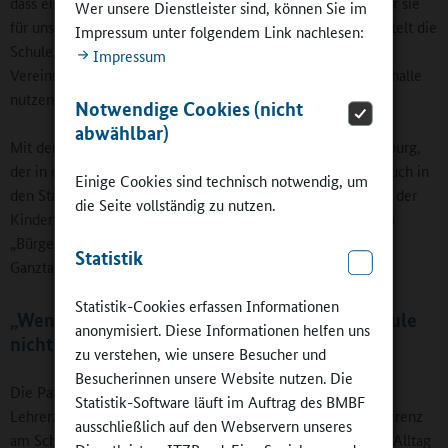
dass eine Mutter Französisch-Korrespondentin ist, haben wir sie
Wer unsere Dienstleister sind, können Sie im
für unsere Angebote gewonnen.“ Den Sportvereinen vermittelt die
Impressum unter folgendem Link nachlesen:
Schule, dass ein Engagement eine gute Werbung für den
Impressum
Vereinssport ist. Im Gegenzug können die Vereine die Turnhalle
nutzen.
Notwendige Cookies (nicht
abwählbar)
Mit der Leseinsel, einem Ableger der Stadtbibliothek Augsburg,
der in der Schule untergebracht ist, öffnet sich die Schule auch in
Einige Cookies sind technisch notwendig, um
den Stadtteil hinein. Die AWO Augsburg bietet als Trägerin der
die Seite vollständig zu nutzen.
Kindertagesstätte und des Hortes mit dem Stadtteilzentrum
„Bürgerhaus Pfersee“ in allen Schulferien für die Kinder der
Statistik
Ganztagsklassen eine Ferienbetreuung an.
Statistik-Cookies erfassen Informationen
„Wenn sich das Leben verändert, kann die Schule
anonymisiert. Diese Informationen helfen uns
nicht stillstehen“
zu verstehen, wie unsere Besucher und
Besucherinnen unsere Website nutzen. Die
Die Partner werden in die Schule integriert. Sie dürfen ins
Statistik-Software läuft im Auftrag des BMBF
Lehrerzimmer, sind bei Ausflügen dabei und zur Schulkonferenz
ausschließlich auf den Webservern unseres
am Schuljahresbeginn eingeladen. Und sie werden auch im Alltag