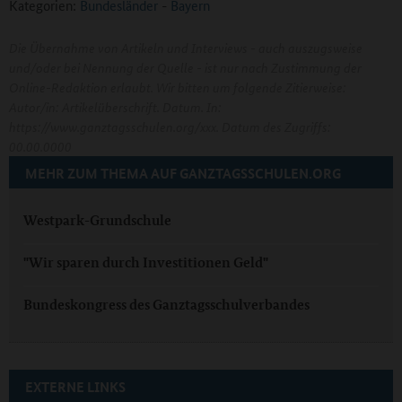
Kategorien:
Bundesländer
-
Bayern
Die Übernahme von Artikeln und Interviews - auch auszugsweise
und/oder bei Nennung der Quelle - ist nur nach Zustimmung der
Online-Redaktion erlaubt. Wir bitten um folgende Zitierweise:
Autor/in: Artikelüberschrift. Datum. In:
https://www.ganztagsschulen.org/xxx. Datum des Zugriffs:
00.00.0000
MEHR ZUM THEMA AUF GANZTAGSSCHULEN.ORG
Westpark-Grundschule
"Wir sparen durch Investitionen Geld"
Bundeskongress des Ganztagsschulverbandes
EXTERNE LINKS