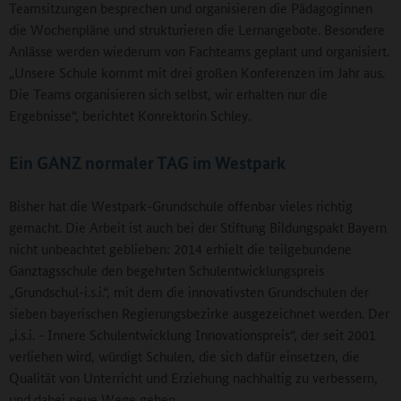
Teamsitzungen besprechen und organisieren die Pädagoginnen
die Wochenpläne und strukturieren die Lernangebote. Besondere
Anlässe werden wiederum von Fachteams geplant und organisiert.
„Unsere Schule kommt mit drei großen Konferenzen im Jahr aus.
Die Teams organisieren sich selbst, wir erhalten nur die
Ergebnisse“, berichtet Konrektorin Schley.
Ein GANZ normaler TAG im Westpark
Bisher hat die Westpark-Grundschule offenbar vieles richtig
gemacht. Die Arbeit ist auch bei der Stiftung Bildungspakt Bayern
nicht unbeachtet geblieben: 2014 erhielt die teilgebundene
Ganztagsschule den begehrten Schulentwicklungspreis
„Grundschul-i.s.i.“, mit dem die innovativsten Grundschulen der
sieben bayerischen Regierungsbezirke ausgezeichnet werden. Der
„i.s.i. - Innere Schulentwicklung Innovationspreis“, der seit 2001
verliehen wird, würdigt Schulen, die sich dafür einsetzen, die
Qualität von Unterricht und Erziehung nachhaltig zu verbessern,
und dabei neue Wege gehen.