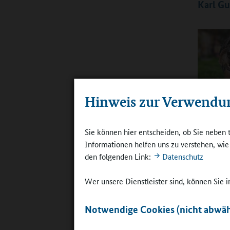
Karl Gu
Emotionale
Hinweis zur Verwendu
Schulhund 
©
August-B
Sekundarsc
Sie können hier entscheiden, ob Sie neben 
Hund viel
Informationen helfen uns zu verstehen, wi
den folgenden Link:
Datenschutz
Was wahrl
untergeor
Wer unsere Dienstleister sind, können Sie
Vormittag
geachtet,
Notwendige Cookies (nicht abwäh
fungiert a
Müller Sc