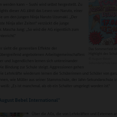
n werden kann – Sushi wird selbst hergestellt. Zu
ights dieser AG zählt das Lesen von Naruto, einer
ie um den jungen Ninja Naruto Uzumaki. „Der
te Ninja aller Zeiten“ verzückt die junge
r. Mascha Jung: „So wird die AG eigentlich zum
terricht.“
er sieht die generellen Effekte der
Das Sommerfest is
Highlight des Schul
übergreifend angebotenen Arbeitsgemeinschaften:
©
August-Bebel-
er und Jugendlichen lernen sich untereinander
Sekundarschule Leu
ie Bindung zur Schule steigt. Aggressionen gehen
Die Lehrkräfte wiederum lernen die Schülerinnen und Schüler von gan
nnen, wie Müller aus seiner Stammschule, der Jahn-Sekundarschule i
 weiß: „Es ist manchmal. als ob ein Schalter umgelegt worden ist.“
ugust Bebel International“
Über die AGs, die von Lehrkräften und Externen 