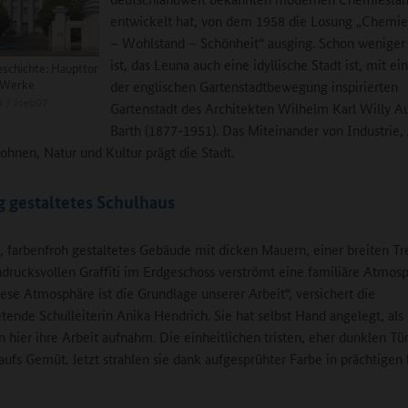
entwickelt hat, von dem 1958 die Losung „Chemie 
– Wohlstand – Schönheit“ ausging. Schon weniger
ist, das Leuna auch eine idyllische Stadt ist, mit ei
eschichte: Haupttor
-Werke
der englischen Gartenstadtbewegung inspirierten
 / Joeb07
Gartenstadt des Architekten Wilhelm Karl Willy A
Barth (1877-1951). Das Miteinander von Industrie,
hnen, Natur und Kultur prägt die Stadt.
g gestaltetes Schulhaus
s, farbenfroh gestaltetes Gebäude mit dicken Mauern, einer breiten T
drucksvollen Graffiti im Erdgeschoss verströmt eine familiäre Atmosp
ese Atmosphäre ist die Grundlage unserer Arbeit“, versichert die
etende Schulleiterin Anika Hendrich. Sie hat selbst Hand angelegt, als 
en hier ihre Arbeit aufnahm. Die einheitlichen tristen, eher dunklen Tü
aufs Gemüt. Jetzt strahlen sie dank aufgesprühter Farbe in prächtigen