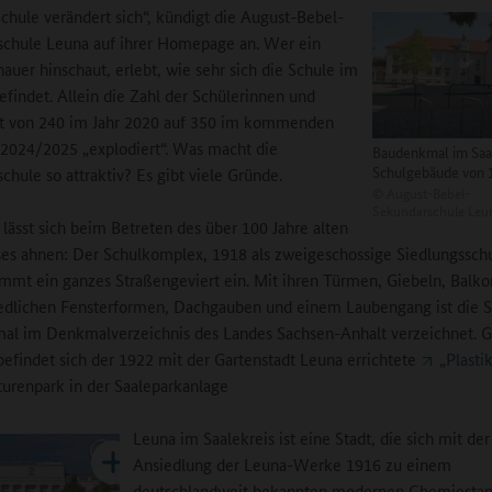
chule verändert sich“, kündigt die August-Bebel-
chule Leuna auf ihrer Homepage an. Wer ein
auer hinschaut, erlebt, wie sehr sich die Schule im
findet. Allein die Zahl der Schülerinnen und
st von 240 im Jahr 2020 auf 350 im kommenden
 2024/2025 „explodiert“. Was macht die
Baudenkmal im Saal
Schulgebäude von 
chule so attraktiv? Es gibt viele Gründe.
©
August-Bebel-
Sekundarschule Leu
r lässt sich beim Betreten des über 100 Jahre alten
es ahnen: Der Schulkomplex, 1918 als zweigeschossige Siedlungssch
immt ein ganzes Straßengeviert ein. Mit ihren Türmen, Giebeln, Balko
edlichen Fensterformen, Dachgauben und einem Laubengang ist die S
l im Denkmalverzeichnis des Landes Sachsen-Anhalt verzeichnet. G
efindet sich der 1922 mit der Gartenstadt Leuna errichtete
„Plasti
turenpark in der Saaleparkanlage
Leuna im Saalekreis ist eine Stadt, die sich mit der
Ansiedlung der Leuna-Werke 1916 zu einem
deutschlandweit bekannten modernen Chemiestan