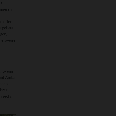
 zu
rmieren.
l-
chaften
ausgebaut
ngen,
pielsweise
h, „wenn
int Anika
enden
ister
n sechs