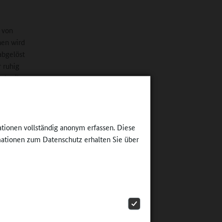
l von
hen wird
abgelöst
r ruhig
schreibt
nderen
gt das:
wenn der
ationen vollständig anonym erfassen. Diese
ationen zum Datenschutz erhalten Sie über
 eine
nkt des
auf
iter,
wie Jörg
ug