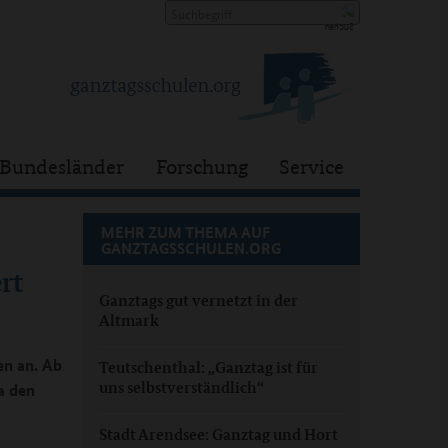
Bundesländer
Forschung
Service
MEHR ZUM THEMA AUF
GANZTAGSSCHULEN.ORG
rt
Ganztags gut vernetzt in der
Altmark
en an. Ab
Teutschenthal: „Ganztag ist für
uns selbstverständlich“
a den
Stadt Arendsee: Ganztag und Hort