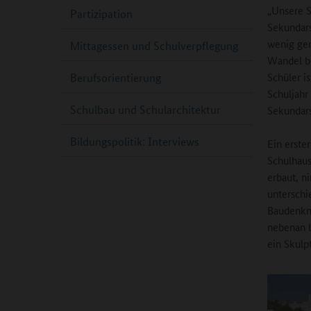
„Unsere S
Partizipation
Sekundars
wenig gen
Mittagessen und Schulverpflegung
Wandel be
Schüler i
Berufsorientierung
Schuljahr
Schulbau und Schularchitektur
Sekundars
Bildungspolitik: Interviews
Ein erste
Schulhaus
erbaut, n
unterschi
Baudenkma
nebenan b
ein Skulp