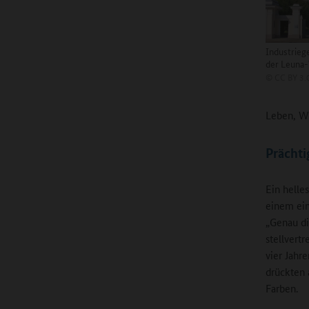
Industrieg
der Leuna
©
CC BY 3.0
Leben, Wo
Prächti
Ein helle
einem ein
„Genau di
stellvertr
vier Jahr
drückten 
Farben.