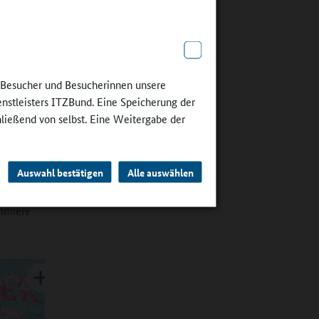
inmal
ng
e Besucher und Besucherinnen unsere
enstleisters ITZBund. Eine Speicherung der
hließend von selbst. Eine Weitergabe der
 mit
chtung
hluss
Auswahl bestätigen
Alle auswählen
 besucht
ego, eine
mmiere