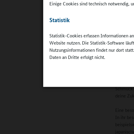
Einige Cookies sind technisch notwendig, um
nehmen. T
persönlic
Statistik
vorliegt.
Statistik-Cookies erfassen Informationen a
„Big in
Website nutzen. Die Statistik-Software läu
Nutzungsinformationen findet nur dort statt
Im komme
Daten an Dritte erfolgt nicht.
außerunte
steigernd
eine Pale
werden. D
Schmuck-
deine Zuk
Eine beso
In ihr be
beispiels
japanisch