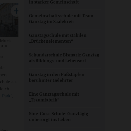
in starker Gemeinschaft
Gemeinschaftsschule mit Team
Ganztag im Saalekreis
Ganztagsschule mit stabilen
ekreis:
„Brückenelementen“
1918
Sekundarschule Bismark: Ganztag
na
als Bildungs- und Lebensort
ule
nen,
Ganztag in den Fußstapfen
berühmter Gelehrter
chule als
leich
Eine Ganztagsschule mit
k-Park“
,
„Traumfabrik“
Sine-Cura-Schule: Ganztägig
unbesorgt ins Leben
dort