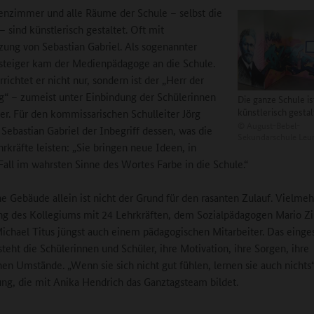
enzimmer und alle Räume der Schule – selbst die
– sind künstlerisch gestaltet. Oft mit
zung von Sebastian Gabriel. Als sogenannter
steiger kam der Medienpädagoge an die Schule.
rrichtet er nicht nur, sondern ist der „Herr der
g“ – zumeist unter Einbindung der Schülerinnen
Die ganze Schule is
künstlerisch gestal
er. Für den kommissarischen Schulleiter Jörg
©
August-Bebel-
t Sebastian Gabriel der Inbegriff dessen, was die
Sekundarschule Leu
rkräfte leisten: „Sie bringen neue Ideen, in
all im wahrsten Sinne des Wortes Farbe in die Schule.“
e Gebäude allein ist nicht der Grund für den rasanten Zulauf. Vielmehr
ng des Kollegiums mit 24 Lehrkräften, dem Sozialpädagogen Mario 
ichael Titus jüngst auch einem pädagogischen Mitarbeiter. Das einge
teht die Schülerinnen und Schüler, ihre Motivation, ihre Sorgen, ihre
hen Umstände. „Wenn sie sich nicht gut fühlen, lernen sie auch nichts“
ng, die mit Anika Hendrich das Ganztagsteam bildet.