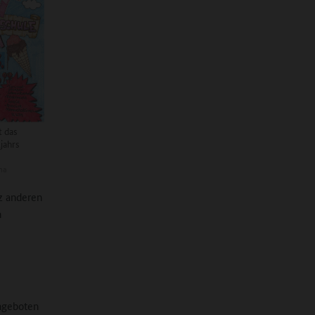
t das
jahrs
na
z anderen
n
angeboten