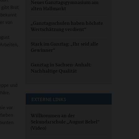
Neues Ganztagsgymnasium am
gibt Brot
alten Hallmarkt
 bekannt
ner von
„Ganztagsschulen haben höchste
Wertschätzung verdient“
ugust
Stark im Ganztag: „Ihr seid alle
 Arbeiten,
Gewinner“
Ganztag in Sachsen-Anhalt:
Nachhaltige Qualität
reppe und
häre.
EXTERNE LINKS
sie vor
rfarben
Willkommen an der
Sekundarschule „August Bebel“
 bunten
(Video)