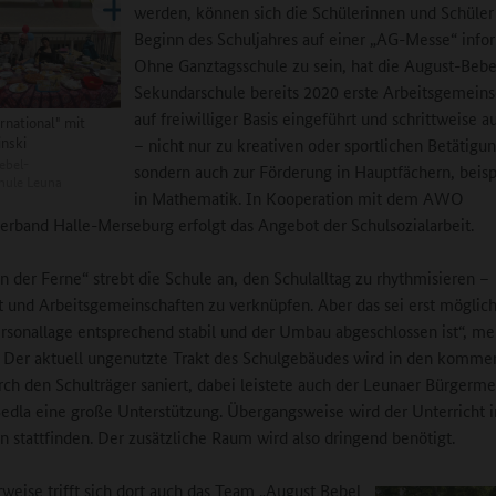
werden, können sich die Schülerinnen und Schüler
Beginn des Schuljahres auf einer „AG-Messe“ info
Ohne Ganztagsschule zu sein, hat die August-Bebe
Sekundarschule bereits 2020 erste Arbeitsgemeins
auf freiwilliger Basis eingeführt und schrittweise 
rnational" mit
inski
– nicht nur zu kreativen oder sportlichen Betätigu
ebel-
sondern auch zur Förderung in Hauptfächern, beis
hule Leuna
in Mathematik. In Kooperation mit dem AWO
erband Halle-Merseburg erfolgt das Angebot der Schulsozialarbeit.
„in der Ferne“ strebt die Schule an, den Schulalltag zu rhythmisieren –
t und Arbeitsgemeinschaften zu verknüpfen. Aber das sei erst möglic
rsonallage entsprechend stabil und der Umbau abgeschlossen ist“, me
 Der aktuell ungenutzte Trakt des Schulgebäudes wird in den komm
rch den Schulträger saniert, dabei leistete auch der Leunaer Bürgerme
edla eine große Unterstützung. Übergangsweise wird der Unterricht i
n stattfinden. Der zusätzliche Raum wird also dringend benötigt.
weise trifft sich dort auch das Team „August Bebel