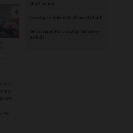
Stadt Leuna
Ganztagsschule in Sachsen-Anhalt
Serviceagentur Ganztag Sachsen-
Anhalt
t
tet
na
 ist es
Zimmer
spielte
, sagt