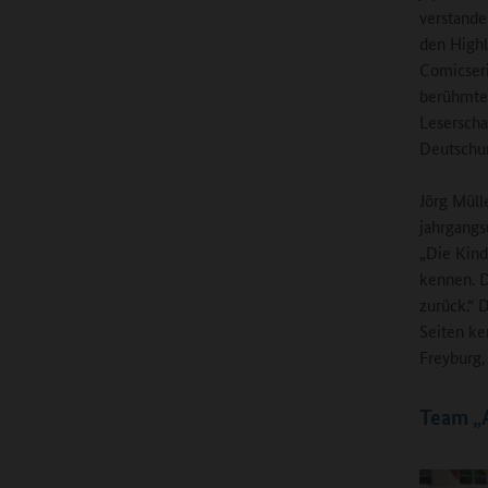
verstande
den Highl
Comicser
berühmtes
Leserscha
Deutschun
Jörg Müll
jahrgangs
„Die Kind
kennen. D
zurück.“ 
Seiten ke
Freyburg,
Team „A