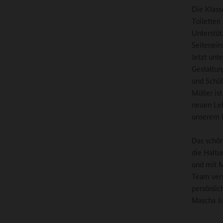
Die Klass
Toiletten 
Unterstüt
Seitenein
Jetzt unte
Gestaltun
und Schül
Müller is
neuen Leh
unserem F
Das schön
die Haltu
und mit M
Team vers
persönlic
Mascha Ju