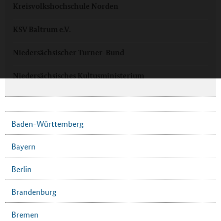
Kreisvolkshochschule Norden
KSV Baltrum e.V.
Niedersächsischer Turner-Bund
Niedersächsisches Kultusministerium
Baden-Württemberg
Bayern
Berlin
Brandenburg
Bremen