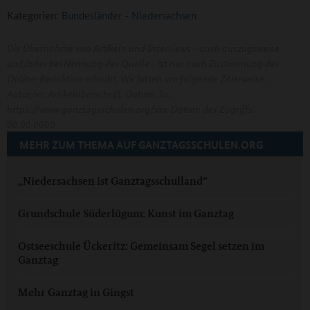
Kategorien:
Bundesländer
-
Niedersachsen
Die Übernahme von Artikeln und Interviews - auch auszugsweise
und/oder bei Nennung der Quelle - ist nur nach Zustimmung der
Online-Redaktion erlaubt. Wir bitten um folgende Zitierweise:
Autor/in: Artikelüberschrift. Datum. In:
https://www.ganztagsschulen.org/xxx. Datum des Zugriffs:
00.00.0000
MEHR ZUM THEMA AUF GANZTAGSSCHULEN.ORG
„Niedersachsen ist Ganztagsschulland“
Grundschule Süderlügum: Kunst im Ganztag
Ostseeschule Ückeritz: Gemeinsam Segel setzen im
Ganztag
Mehr Ganztag in Gingst