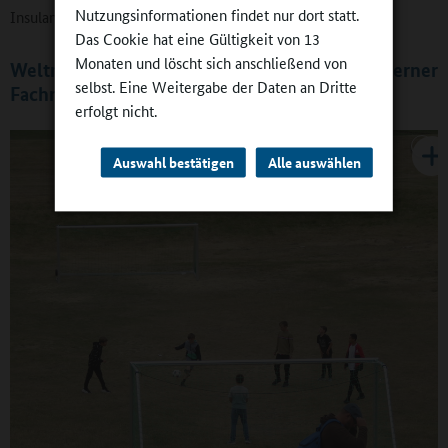
Nutzungsinformationen findet nur dort statt.
Insulaner“, weiß Dr. Thomas Mronga.
Das Cookie hat eine Gültigkeit von 13
Monaten und löscht sich anschließend von
Weltnaturerbe Wattenmeer und ein hochmoderner
selbst. Eine Weitergabe der Daten an Dritte
Fachraum
erfolgt nicht.
Auswahl bestätigen
Alle auswählen