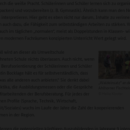
rch die weiße Pracht. Schülerinnen und Schüler lernen sich zu organis
 packen) und vorzubereiten (z. B. Gymnastik). Ähnlich kann man den N
 interpretieren. Hier geht es eben nicht nur darum, Inhalte zu verinne
n auch dazu, die Fähigkeit zum selbstständigen Arbeiten zu stärken. 
 auch im täglichen „normalen“, meist als Doppelstunden in Klassen- wi
en modernen Fachräumen konzipierten Unterricht Wert gelegt wird.
l wird an dieser als Umweltschule
hneten Schule nichts überlassen. Auch nicht, wenn
 Berufsorientierung der Schülerinnen und Schüler
tin Bocklage hält es für selbstverständlich, dass
 was alle anderen auch anbieten.“ Sie denkt dabei
„Waldeinsatz“ an d
aktika, die Ausbildungsmessen oder die Gespräche
Ahlhorner Fischtei
©
Heike Kloster
itarbeitenden der Berufsberatung. Für jedes der
en Profile (Sprache, Technik, Wirtschaft,
t/Soziales) wuchs im Laufe der Jahre die Zahl der kooperierenden
men in der Region.
 lernen die potenziellen künftigen Auszubildenden in Jahrgang 9 inten