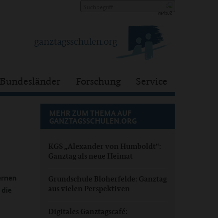
Bundesländer
Forschung
Service
MEHR ZUM THEMA AUF
GANZTAGSSCHULEN.ORG
KGS „Alexander von Humboldt“:
Ganztag als neue Heimat
ernen
Grundschule Bloherfelde: Ganztag
aus vielen Perspektiven
 die
Digitales Ganztagscafé: