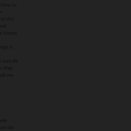
. Denn zu
er
ist sich
voll
e Kloster.
tags in
r auch die
ls Weg
auß von
r
ote.
r um das