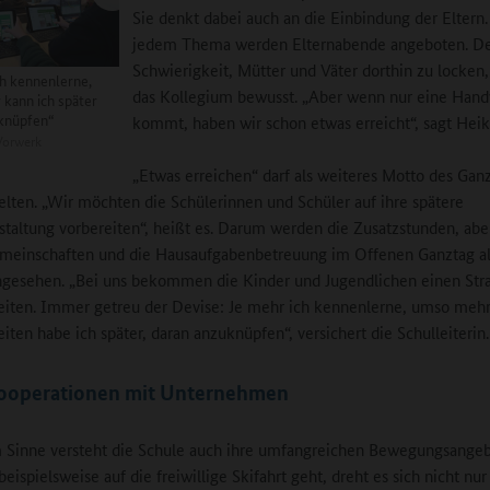
Sie denkt dabei auch an die Einbindung der Eltern
jedem Thema werden Elternabende angeboten. D
Schwierigkeit, Mütter und Väter dorthin zu locken, 
ch kennenlerne,
das Kollegium bewusst. „Aber wenn nur eine Hand
kann ich später
knüpfen“
kommt, haben wir schon etwas erreicht“, sagt Heik
orwerk
„Etwas erreichen“ darf als weiteres Motto des Ganz
lten. „Wir möchten die Schülerinnen und Schüler auf ihre spätere
taltung vorbereiten“, heißt es. Darum werden die Zusatzstunden, abe
emeinschaften und die Hausaufgabenbetreuung im Offenen Ganztag a
ngesehen. „Bei uns bekommen die Kinder und Jugendlichen einen Str
iten. Immer getreu der Devise: Je mehr ich kennenlerne, umso meh
iten habe ich später, daran anzuknüpfen“, versichert die Schulleiterin.
ooperationen mit Unternehmen
 Sinne versteht die Schule auch ihre umfangreichen Bewegungsangeb
eispielsweise auf die freiwillige Skifahrt geht, dreht es sich nicht nu