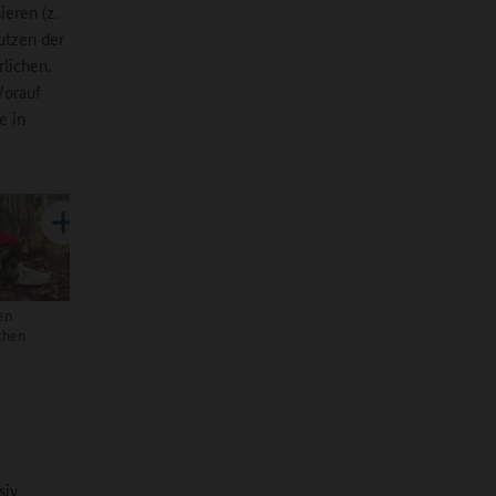
ieren (z.
utzen der
rlichen.
Worauf
e in
en
chen
siv