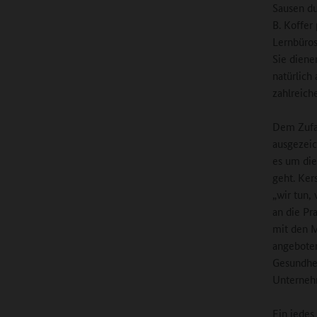
Sausen du
B. Koffer
Lernbüros
Sie diene
natürlich
zahlreich
Dem Zufal
ausgezeic
es um die
geht. Kers
„wir tun,
an die Pr
mit den M
angeboten
Gesundhei
Unterneh
Ein jedes