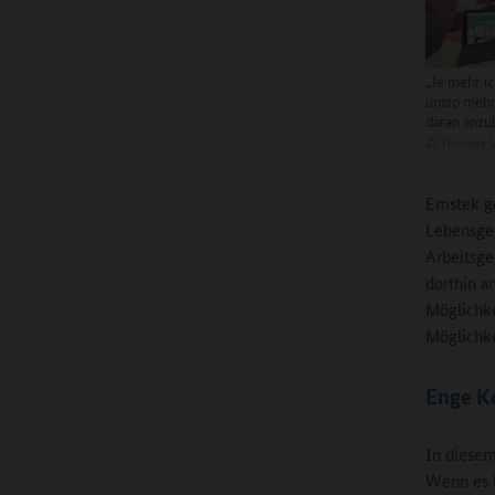
„Je mehr i
umso mehr 
daran anzu
©
Thomas V
Emstek ge
Lebensges
Arbeitsg
dorthin a
Möglichke
Möglichke
Enge K
In diesem
Wenn es b