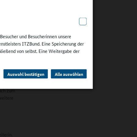
e Besucher und Besucherinnen unsere
enstleisters ITZBund. Eine Speicherung der
hließend von selbst. Eine Weitergabe der
den
Auswahl bestätigen
Alle auswählen
kultur,
men der
auch zum
weitere
iterin.