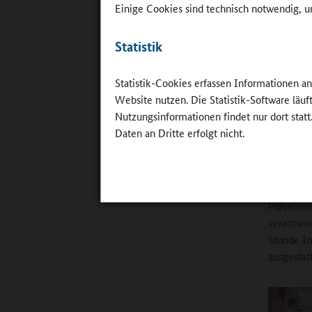
Einige Cookies sind technisch notwendig, um
kommen El
ihnen ins
Statistik
höheren J
Prüfungsv
Deutschst
Statistik-Cookies erfassen Informationen a
Website nutzen. Die Statistik-Software läu
Nutzungsinformationen findet nur dort statt
Ganztag
Daten an Dritte erfolgt nicht.
Die zwei 
Klassen 5
gemeinsam
Präventi
verantwor
Stunde In
ausgestat