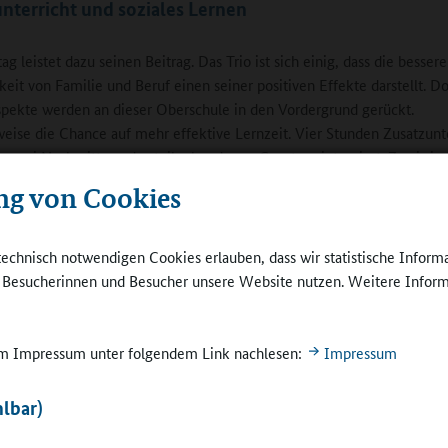
nterricht und soziales Lernen
g leistet dazu seinen Beitrag. Das Trio ist sich einig, dass die bessere
keit von Familie und Beruf einen seiner positiven Effekte darstellt. D
pekte werden an dieser Oberschule in den Vordergrund gerückt.
weise die Chance auf mehr effektive Lernzeit. Vier Stunden Zusatzunt
ie zwei Nachmittage des teilgebundenen Ganztags integriert. Zwei sind
reativen Bereich reserviert. Die Fünft- und Sechstklässler beschäftige
ng von Cookies
em von ihnen gewählten Schwerpunkt (Textil, Kunst, Musik, Werken) 
ten, die über den herkömmlichen Lehrplan hinausgehen. Stolz ist man
weise besonders auf die Schülerband „1st Class Rock“. In ihr probieren 
technisch notwendigen Cookies erlauben, dass wir statistische Inform
Instrumenten, dürfen diese auch daheim nutzen.
e Besucherinnen und Besucher unsere Website nutzen. Weitere Inform
t nur für sie gilt: Aus allen Fachrichtungen werden
nisse einmal im Jahr vor breitem Publikum
 im Impressum unter folgendem Link nachlesen:
Impressum
t. Kerstin Bocklage: „Die Präsentation bringt viel.
inder, die lernen, vor Publikum aufzutreten, eine
lbar)
ng vorzubereiten und im Team zu agieren.“ Die
2016/2017 gegründ
he Leiterin Heike Kloster ergänzt: „Außerdem
Schülerfirma „Just 