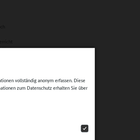
och
erricht
 für den
n sich
intensiv
 da
sich alle
ationen vollständig anonym erfassen. Diese
ationen zum Datenschutz erhalten Sie über
et:
fresh“