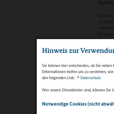
Zusatzu
Der Ganzta
Vereinbar
andere As
Beispiels
sind in d
musisch-k
Hinweis zur Verwendu
dann in d
mit Inhal
beispiels
Sie können hier entscheiden, ob Sie neben 
an allen 
Informationen helfen uns zu verstehen, wi
den folgenden Link:
Datenschutz
Doch nich
die Ergeb
Wer unsere Dienstleister sind, können Sie
präsentier
Für die K
Notwendige Cookies (nicht abwäh
Ausstellu
didaktisc