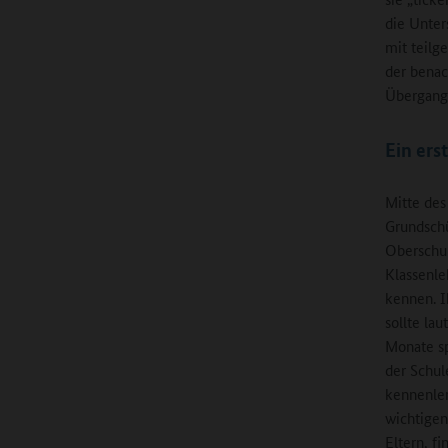
die Unter
mit teilg
der benac
Übergang
Ein ers
Mitte des
Grundschü
Oberschul
Klassenle
kennen. I
sollte la
Monate sp
der Schul
kennenler
wichtigen
Eltern, fi