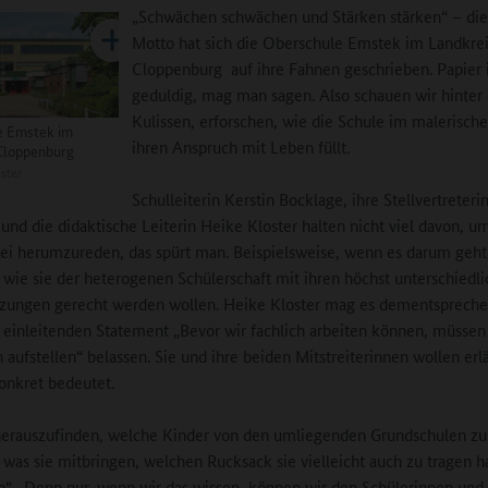
„Schwächen schwächen und Stärken stärken“ – die
Motto hat sich die Oberschule Emstek im Landkre
Cloppenburg auf ihre Fahnen geschrieben. Papier i
geduldig, mag man sagen. Also schauen wir hinter 
Kulissen, erforschen, wie die Schule im malerisch
e Emstek im
ihren Anspruch mit Leben füllt.
Cloppenburg
ster
Schulleiterin Kerstin Bocklage, ihre Stellvertreteri
und die didaktische Leiterin Heike Kloster halten nicht viel davon, u
ei herumzureden, das spürt man. Beispielsweise, wenn es darum geht
, wie sie der heterogenen Schülerschaft mit ihren höchst unterschiedl
zungen gerecht werden wollen. Heike Kloster mag es dementspreche
 einleitenden Statement „Bevor wir fachlich arbeiten können, müssen
h aufstellen“ belassen. Sie und ihre beiden Mitstreiterinnen wollen erl
onkret bedeutet.
herauszufinden, welche Kinder von den umliegenden Grundschulen zu
as sie mitbringen, welchen Rucksack sie vielleicht auch zu tragen h
en“. „Denn nur, wenn wir das wissen, können wir den Schülerinnen und