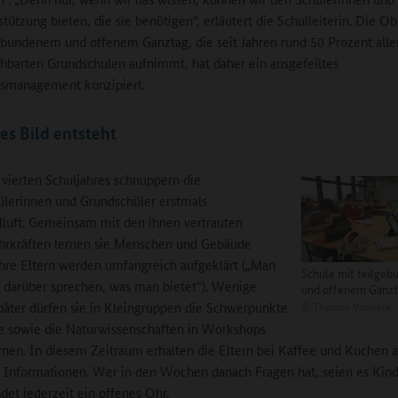
stützung bieten, die sie benötigen“, erläutert die Schulleiterin. Die O
ebundenem und offenem Ganztag, die seit Jahren rund 50 Prozent alle
hbarten Grundschulen aufnimmt, hat daher ein ausgefeiltes
smanagement konzipiert.
tes Bild entsteht
 vierten Schuljahres schnuppern die
lerinnen und Grundschüler erstmals
luft. Gemeinsam mit den ihnen vertrauten
hrkräften lernen sie Menschen und Gebäude
hre Eltern werden umfangreich aufgeklärt („Man
Schule mit teilge
ut darüber sprechen, was man bietet“). Wenige
und offenem Ganzt
©
Thomas Vorwerk
äter dürfen sie in Kleingruppen die Schwerpunkte
e sowie die Naturwissenschaften in Workshops
nen. In diesem Zeitraum erhalten die Eltern bei Kaffee und Kuchen a
 Informationen. Wer in den Wochen danach Fragen hat, seien es Kind
ndet jederzeit ein offenes Ohr.