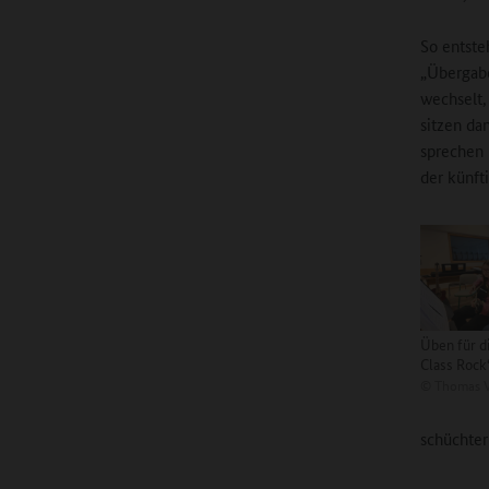
So entste
„Übergabe
wechselt,
sitzen da
sprechen
der künft
Üben für d
Class Rock
©
Thomas V
schüchter