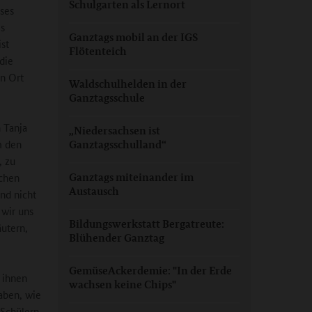
Schulgarten als Lernort
ses
is
Ganztags mobil an der IGS
st
Flötenteich
die
en Ort
Waldschulhelden in der
Ganztagsschule
n Tanja
„Niedersachsen ist
m den
Ganztagsschulland“
, zu
ichen
Ganztags miteinander im
Austausch
nd nicht
 wir uns
Bildungswerkstatt Bergatreute:
äutern,
Blühender Ganztag
GemüseAckerdemie: "In der Erde
 ihnen
wachsen keine Chips"
aben, wie
 Schülern