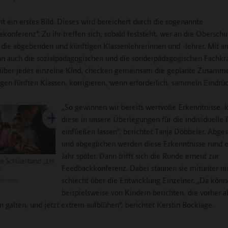
ht ein erstes Bild. Dieses wird bereichert durch die sogenannte
konferenz“. Zu ihr treffen sich, sobald feststeht, wer an die Oberschu
 die abgebenden und künftigen Klassenlehrerinnen und -lehrer. Mit a
nn auch die sozialpädagogischen und die sonderpädagogischen Fachkrä
 über jedes einzelne Kind, checken gemeinsam die geplante Zusamm
igen fünften Klassen, korrigieren, wenn erforderlich, sammeln Eindrü
„So gewinnen wir bereits wertvolle Erkenntnisse,
diese in unsere Überlegungen für die individuelle
einfließen lassen“, berichtet Tanja Döbbeler. Abges
und abgeglichen werden diese Erkenntnisse rund e
Jahr später. Dann trifft sich die Runde erneut zur
ie Schülerband „1st
Feedbackkonferenz. Dabei staunen sie mitunter ni
“
orwerk
schlecht über die Entwicklung Einzelner. „Da könn
beispielsweise von Kindern berichten, die vorher a
n galten, und jetzt extrem aufblühen“, berichtet Kerstin Bocklage.