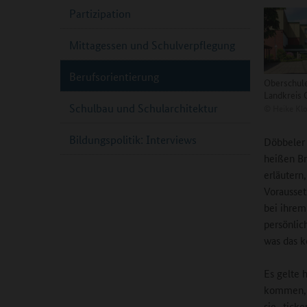
Partizipation
Mittagessen und Schulverpflegung
Berufsorientierung
Oberschul
Landkreis 
Schulbau und Schularchitektur
©
Heike Klo
Bildungspolitik: Interviews
Döbbeler 
heißen Br
erläutern
Vorausset
bei ihrem
persönlic
was das k
Es gelte 
kommen, w
sie „tick