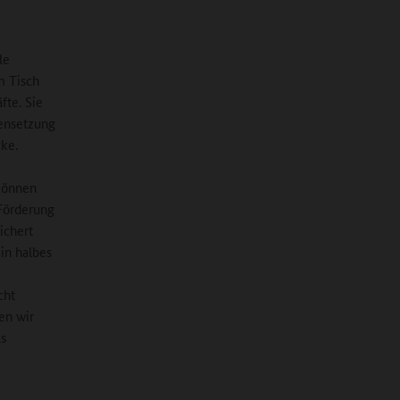
le
m Tisch
fte. Sie
ensetzung
cke.
 können
 Förderung
ichert
in halbes
cht
en wir
ls