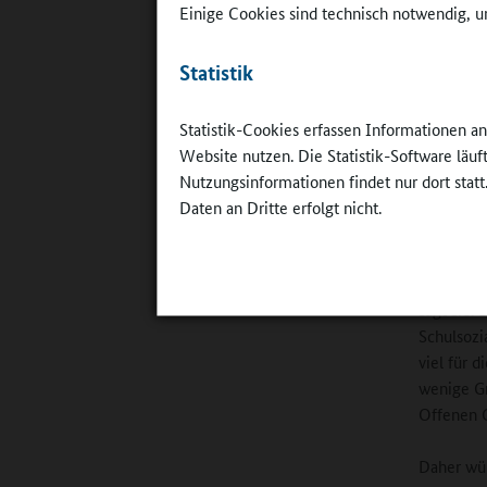
Einige Cookies sind technisch notwendig, um
Ganztag
Statistik
Nach der 
Sport, kr
aus Natur
Statistik-Cookies erfassen Informationen a
Es gibt a
Website nutzen. Die Statistik-Software läu
der Schul
Nutzungsinformationen findet nur dort statt
Daten an Dritte erfolgt nicht.
Für Alexa
Schülerin
können. „
sagt sie. 
Schulsozi
viel für 
wenige Gr
Offenen G
Daher wün