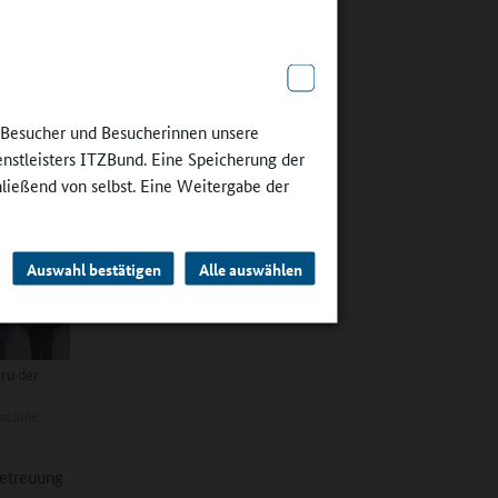
ebote im
n Kunst
 wählen.
e Besucher und Besucherinnen unsere
 die von
enstleisters ITZBund. Eine Speicherung der
.
hließend von selbst. Eine Weitergabe der
Auswahl bestätigen
Alle auswählen
ru der
schule
betreuung