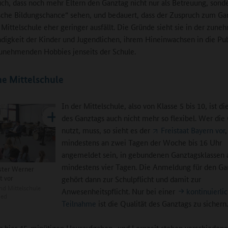
uch, dass noch mehr Eltern den Ganztag nicht nur als Betreuung, sonde
che Bildungschance“ sehen, und bedauert, dass der Zuspruch zum Ga
 Mittelschule eher geringer ausfällt. Die Gründe sieht sie in der zun
ndigkeit der Kinder und Jugendlichen, ihrem Hineinwachsen in die Pu
zunehmenden Hobbies jenseits der Schule.
e Mittelschule
In der Mittelschule, also von Klasse 5 bis 10, ist d
des Ganztags auch nicht mehr so flexibel. Wer di
nutzt, muss, so sieht es der
Freistaat Bayern vor
,
mindestens an zwei Tagen der Woche bis 16 Uhr
angemeldet sein, in gebundenen Ganztagsklassen 
mindestens vier Tagen. Die Anmeldung für den Ga
ster Werner
t vor
gehört dann zur Schulpflicht und damit zur
d Mittelschule
Anwesenheitspflicht. Nur bei einer
kontinuierli
ied
Teilnahme
ist die Qualität des Ganztags zu sichern
 hier 45-minütigen Hausaufgaben- und Lernzeit stehen verschiedene