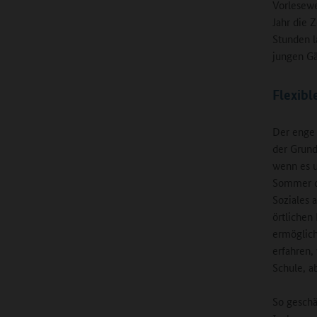
Vorlesewe
Jahr die 
Stunden l
jungen Gä
Flexibl
Der enge 
der Grund
wenn es u
Sommer d
Soziales 
örtlichen
ermöglich
erfahren,
Schule, a
So geschä