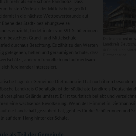
utlich mehr als eine schöne Randnotiz. Dass
zum besten Vorleser der Mittelschule gekürt
 damit in die nächste Wettbewerbsrunde auf
r Ebene des Stadt- beziehungsweise
andes einzieht, findet in der von 551 Schülerinnen
ern besuchten Grund- und Mittelschule
Dietmannsried im s
Landkreis Deutsch
ried durchaus Beachtung. Es zählt zu den Werten
©
Grund- und Mittel
hig gelegenen, hellen und geräumigen Schule, dass
Dietmannsried
wertschätzt, anderen freundlich und aufmerksam
sich füreinander interessiert.
afische Lage der Gemeinde Dietmannsried hat noch ihren besonderen
bische Landkreis Oberallgäu ist der südlichste Landkreis Deutschland
nd voralpines Gelände umfasst. Er ist touristisch beliebt und verzeichn
ahren eine wachsende Bevölkerung. Wenn der Himmel in Dietmannsri
auf die Landschaft gezaubert hat, geht es für die Schülerinnen und Sc
n auf dem Hang hinter der Schule.
ule als Teil der Gemeinde