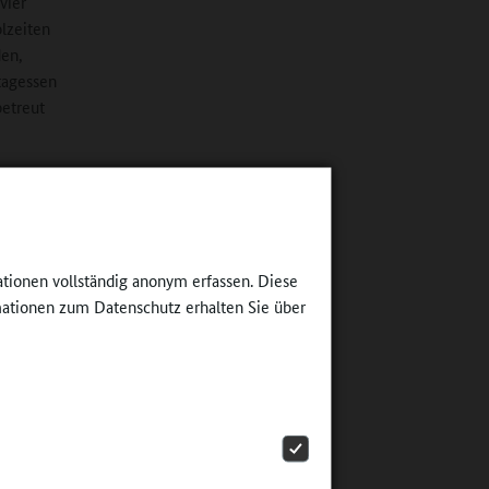
vier
olzeiten
den,
tagessen
betreut
uppen
in enger
en
ationen vollständig anonym erfassen. Diese
leistet
ationen zum Datenschutz erhalten Sie über
 Mobile
, wenn es
chleute
rbeit mit