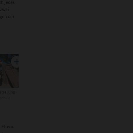
ch jedes
 zwei
agen der
etreuung
schule
 Eltern.