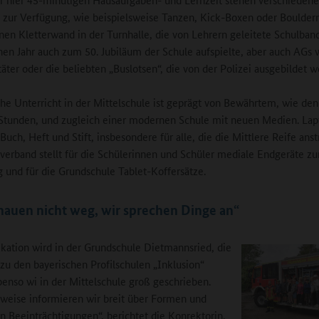
zur Verfügung, wie beispielsweise Tanzen, Kick-Boxen oder Bouldern
nen Kletterwand in der Turnhalle, die von Lehrern geleitete Schulband
en Jahr auch zum 50. Jubiläum der Schule aufspielte, aber auch AGs 
täter oder die beliebten „Buslotsen“, die von der Polizei ausgebildet w
che Unterricht in der Mittelschule ist geprägt von Bewährtem, wie den
tunden, und zugleich einer modernen Schule mit neuen Medien. Lap
Buch, Heft und Stift, insbesondere für alle, die die Mittlere Reife ans
verband stellt für die Schülerinnen und Schüler mediale Endgeräte zu
 und für die Grundschule Tablet-Koffersätze.
hauen nicht weg, wir sprechen Dinge an“
tion wird in der Grundschule Dietmannsried, die
 zu den bayerischen Profilschulen „Inklusion“
benso wi in der Mittelschule groß geschrieben.
sweise informieren wir breit über Formen und
n Beeinträchtigungen“, berichtet die Konrektorin.