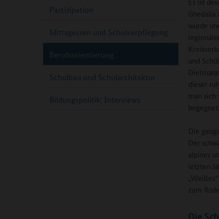
Es ist de
Partizipation
Ghedalia 
wurde und
Mittagessen und Schulverpflegung
regionale
Kreisverb
Berufsorientierung
und Schül
Dietmanns
Schulbau und Schularchitektur
dieser ru
man sich 
Bildungspolitik: Interviews
begegnet, 
Die geogr
Der schwä
alpines u
letzten J
„Weißes“ 
zum Rodel
Die Sch