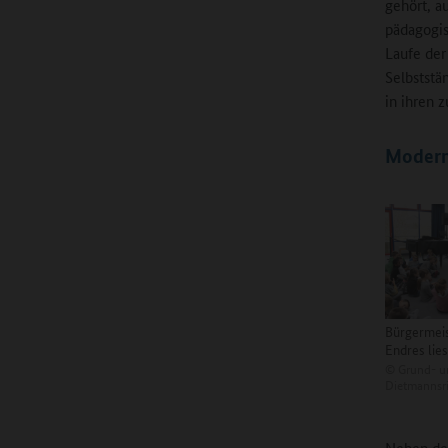
gehört, a
pädagogis
Laufe der
Selbststä
in ihren 
Modern
Bürgermei
Endres lies
©
Grund- un
Dietmannsr
Neben der