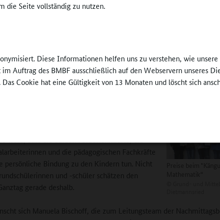
 die Seite vollständig zu nutzen.
 als „pädagogische Bildungschance“
Hausaufgaben- und Lernzeit können die Grundschulkinder viele Ang
eative Betätigungen wie Basteln und
„Landart“
– die Herstellung vo
materialien – oder die „Ausflüge“ vom kletteraffinen Holger Allgayer
nonymisiert. Diese Informationen helfen uns zu verstehen, wie unser
ber ebenso die Möglichkeit des freien Spiels oder einer „stillen Pause“,
ft im Auftrag des BMBF ausschließlich auf den Webservern unseres Di
sozialarbeiterin gemeinsam mit der Schulseelsorgerin angeboten wird
. Das Cookie hat eine Gültigkeit von 13 Monaten und löscht sich ansc
ndra Lezuo ist „besonders wertvoll“, dass sich die
nen und Schüler an viele Erwachsene wenden
Die Beziehungsarbeit steht nun einmal oben an“,
Sie weiß, dass die beiden Förderlehrkräfte, die
alarbeiterinnen und die pädagogischen Fachkräfte
die persönliche Bindung zu den Kindern tun. Nicht
Preise beim "Kängu
Mathematik“
undschülerinnen und -schüler schätzen den
©
Grund- und Mittel
anztag gerade deshalb.
Dietmannsried
scht sich Manuela Bischoff, die zum Leitungsteam der Nachmittags