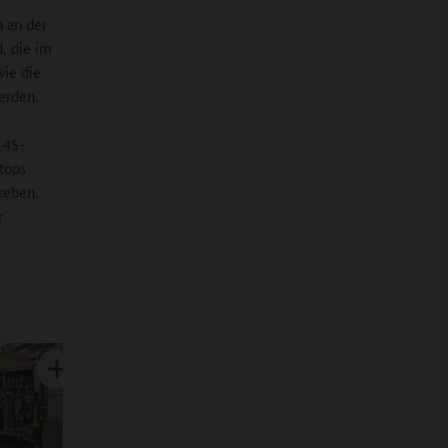
 an der
, die im
wie die
erden.
 45-
tops
treben.
r