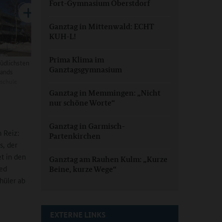
Fort-Gymnasium Oberstdorf
Ganztag in Mittenwald: ECHT
KUH-L!
Prima Klima im
üdlichsten
Ganztagsgymnasium
lands
schule
Ganztag in Memmingen: „Nicht
nur schöne Worte“
Ganztag in Garmisch-
 Reiz:
Partenkirchen
s, der
et in den
Ganztag am Rauhen Kulm: „Kurze
ed
Beine, kurze Wege“
hüler ab
EXTERNE LINKS