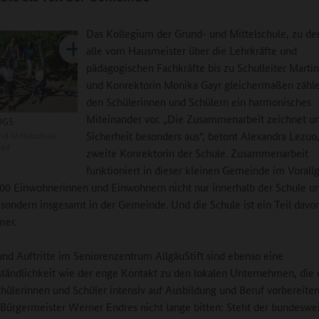
Das Kollegium der Grund- und Mittelschule, zu de
alle vom Hausmeister über die Lehrkräfte und
pädagogischen Fachkräfte bis zu Schulleiter Marti
und Konrektorin Monika Gayr gleichermaßen zähle
den Schülerinnen und Schülern ein harmonisches
Miteinander vor. „Die Zusammenarbeit zeichnet u
OGS
d Mittelschule
Sicherheit besonders aus“, betont Alexandra Lezuo,
ied
zweite Konrektorin der Schule. Zusammenarbeit
funktioniert in dieser kleinen Gemeinde im Vorall
00 Einwohnerinnen und Einwohnern nicht nur innerhalb der Schule un
sondern insgesamt in der Gemeinde. Und die Schule ist ein Teil davo
mer.
nd Auftritte im Seniorenzentrum AllgäuStift sind ebenso eine
ständlichkeit wie der enge Kontakt zu den lokalen Unternehmen, die 
chülerinnen und Schüler intensiv auf Ausbildung und Beruf vorbereiten.
 Bürgermeister Werner Endres nicht lange bitten: Steht der bundeswe