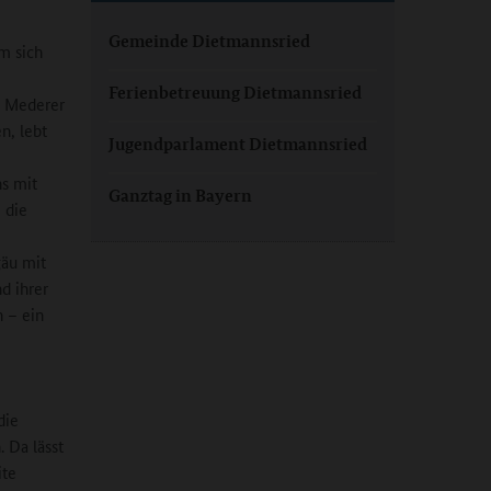
Gemeinde Dietmannsried
m sich
Ferienbetreuung Dietmannsried
n Mederer
n, lebt
Jugendparlament Dietmannsried
ns mit
Ganztag in Bayern
 die
gäu mit
d ihrer
n – ein
die
 Da lässt
ite