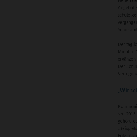
Angebote 
schuleige
vergangen
Schulsani
Der tägli
Minuten-S
ergänzen 
Der Schul
Verfügung
„Wir sc
Kommunika
seit 2018
gehört, e
„Beispiel
Folgen vo