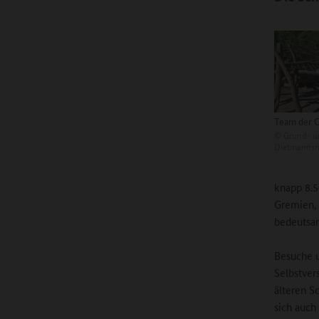
Team der 
©
Grund- un
Dietmannsr
knapp 8.5
Gremien, 
bedeutsa
Besuche u
Selbstver
älteren S
sich auch