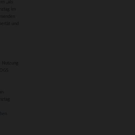
rn „als
nztag im
ehmenden
bertät und
ie Nutzung
e OGS
an
nztag
chen
.