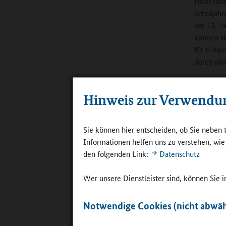
Insbesond
Schuljahr
um 13, 14
können si
für Kinde
durch päd
Hinweis zur Verwendu
Sie können hier entscheiden, ob Sie neben 
Informationen helfen uns zu verstehen, wi
Geschätzt 
den folgenden Link:
Datenschutz
und den El
©
Grund- un
Dietmannsr
Wer unsere Dienstleister sind, können Sie
für vielf
Notwendige Cookies (nicht abwäh
den Schül