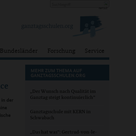
Bundesländer
Forschung
Service
MEHR ZUM THEMA AUF
GANZTAGSSCHULEN.ORG
nce
„Der Wunsch nach Qualität im
Ganztag steigt kontinuierlich“
 in der
hine
Ganztagsschule mit KERN in
ische
Schwabach
„Das hat was“: Gertrud-von-le-