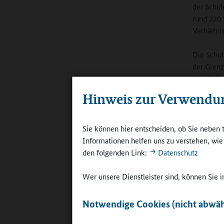
der Schul
rund 220 
Verhältni
Die Schul
der Grenz
Arbeitslo
Durchsch
Hinweis zur Verwendu
Sozialind
bei „1“ –
für beson
Sie können hier entscheiden, ob Sie neben 
nach Eins
Informationen helfen uns zu verstehen, wi
pädagogis
den folgenden Link:
Datenschutz
schwacher
sonderpäd
Wer unsere Dienstleister sind, können Sie
Lämmersie
Notwendige Cookies (nicht abwäh
Wie hat e
von einem