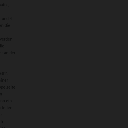
atik,
e
3 und 4
en die
n
 werden
die
er an der
eth“,
einer
pelseite
in
ann ein
rteilen
ls
in
Das