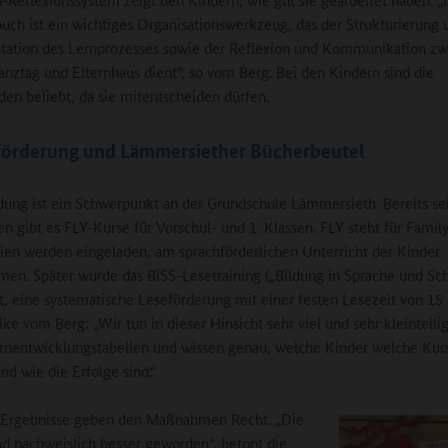
uch ist ein wichtiges Organisationswerkzeug, das der Strukturierung 
ation des Lernprozesses sowie der Reflexion und Kommunikation zw
anztag und Elternhaus dient“, so vom Berg. Bei den Kindern sind die
den beliebt, da sie mitentscheiden dürfen.
förderung und Lämmersiether Bücherbeutel
dung ist ein Schwerpunkt an der Grundschule Lämmersieth. Bereits se
en gibt es FLY-Kurse für Vorschul- und 1. Klassen. FLY steht für Family
ien werden eingeladen, am sprachförderlichen Unterricht der Kinder
men. Später wurde das BiSS-Lesetraining („Bildung in Sprache und Schr
t, eine systematische Leseförderung mit einer festen Lesezeit von 15
ilke vom Berg: „Wir tun in dieser Hinsicht sehr viel und sehr kleinteili
rnentwicklungstabellen und wissen genau, welche Kinder welche Kur
nd wie die Erfolge sind.“
-Ergebnisse geben den Maßnahmen Recht. „Die
nd nachweislich besser geworden“, betont die