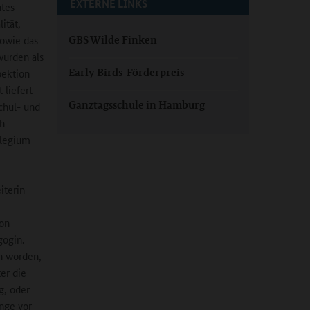
EXTERNE LINKS
htes
ität,
owie das
GBS Wilde Finken
wurden als
Early Birds-Förderpreis
pektion
 liefert
Ganztagsschule in Hamburg
chul- und
ch
llegium
iterin
ion
gogin.
n worden,
er die
, oder
nge vor