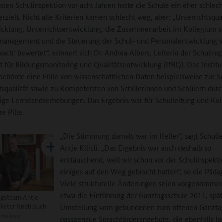
rsten Schulinspektion vor acht Jahren hatte die Schule ein eher schlec
rzielt. Nicht alle Kriterien kamen schlecht weg, aber: „Unterrichtsqual
cklung, Unterrichtsentwicklung, die Zusammenarbeit im Kollegium s
management und die Steuerung der Schul- und Personalentwicklung 
wach‘ bewertet“, erinnert sich Dr. Andrea Albers, Leiterin der Schulins
ut für Bildungsmonitoring und Qualitätsentwicklung (IfBQ). Das Institut
behörde eine Fülle von wissenschaftlichen Daten beispielsweise zur S
tsqualität sowie zu Kompetenzen von Schülerinnen und Schülern dur
ge Lernstandserhebungen. Das Ergebnis war für Schulleitung und Ko
re Pille.
„Die Stimmung damals war im Keller“, sagt Schulle
Antje Kilicli. „Das Ergebnis war auch deshalb so
enttäuschend, weil wir schon vor der Schulinspekt
einiges auf den Weg gebracht hatten“, so die Päda
Viele strukturelle Änderungen seien vorgenomme
etwa die Einführung der Ganztagsschule 2011, spät
ngsteam Antje
 Dieter Knoblauch
Umstellung vom gebundenen zum offenen Ganztag
ittelkow
passgenaue Sprachförderangebote, die ebenfalls la