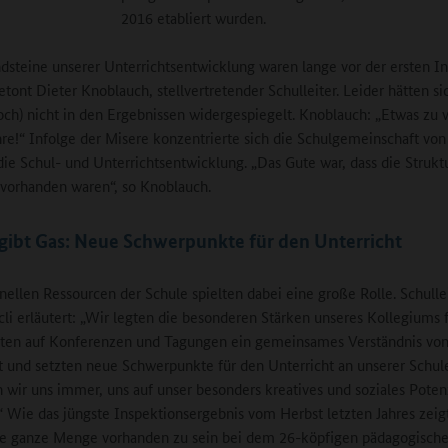
2016 etabliert wurden.
dsteine unserer Unterrichtsentwicklung waren lange vor der ersten I
etont Dieter Knoblauch, stellvertretender Schulleiter. Leider hätten si
och) nicht in den Ergebnissen widergespiegelt. Knoblauch: „Etwas zu 
hre!“ Infolge der Misere konzentrierte sich die Schulgemeinschaft von
 die Schul- und Unterrichtsentwicklung. „Das Gute war, dass die Strukt
s vorhanden waren“, so Knoblauch.
gibt Gas: Neue Schwerpunkte für den Unterricht
nellen Ressourcen der Schule spielten dabei eine große Rolle. Schulle
icli erläutert: „Wir legten die besonderen Stärken unseres Kollegiums f
lten auf Konferenzen und Tagungen ein gemeinsames Verständnis vo
t und setzten neue Schwerpunkte für den Unterricht an unserer Schul
wir uns immer, uns auf unser besonders kreatives und soziales Poten
.“ Wie das jüngste Inspektionsergebnis vom Herbst letzten Jahres zeigt
ne ganze Menge vorhanden zu sein bei dem 26-köpfigen pädagogisch