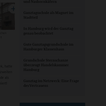
und Nashornkäfern
Ganztagsschule als Magnet im
Stadtteil
In Hamburg wird der Ganztag
schen
genau beobachtet
rt
Gute Ganztagsgrundschule im
Hamburger Klassenhaus
Grundschule Sternschanze
überzeugt Handelskammer
k, hatte
Hamburg
r zweiten
de als
Ganztag im Netzwerk: Eine Frage
iert!
des Vertrauens