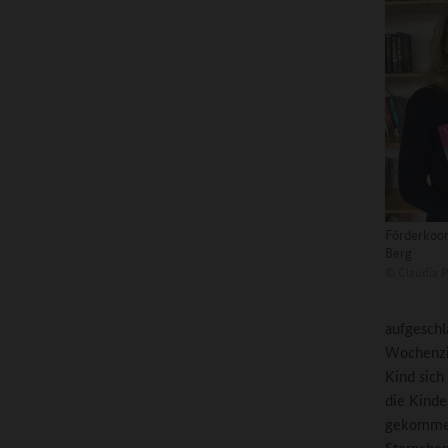
Förderkoor
Berg
©
Claudia P
aufgeschl
Wochenzie
Kind sic
die Kinde
gekommen 
Sternchen