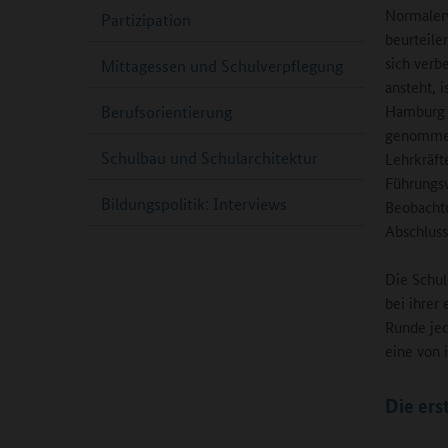
Normalerw
Partizipation
beurteile
sich verb
Mittagessen und Schulverpflegung
ansteht, 
Hamburg a
Berufsorientierung
genommen
Schulbau und Schularchitektur
Lehrkräft
Führungsv
Bildungspolitik: Interviews
Beobachtu
Abschluss
Die Schul
bei ihrer
Runde jed
eine von 
Die ers