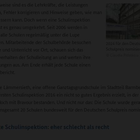
eise sind es die Lehrkräfte, die Leistungen
n, Fehler korrigieren und Hinweise geben, wie man
essern kann. Doch wenn eine Schulinspektion
ist es genau umgekehrt. Seit 2006 werden in
lle Schulen regelmäßig unter die Lupe
. Mitarbeitende der Schulbehörde besuchen
2024 für den Deut
Schulpreis nominie
e und Unterricht vor Ort, schauen sich das
©
Claudia Pittelkow
erhalten der Schulleitung an und werten ihre
ngen aus. Am Ende erhält jede Schule einen
bericht.
e Lämmersieth, eine offene Ganztagsgrundschule im Stadtteil Barmbe
 ersten Schulinspektion 2016 ein nicht so gutes Ergebnis erzielt, in de
och mit Bravour bestanden. Und nicht nur das: Die Schule wurde gera
insgesamt 20 Schulen bundesweit für den Deutschen Schulpreis nomin
te Schulinspektion: eher schlecht als recht