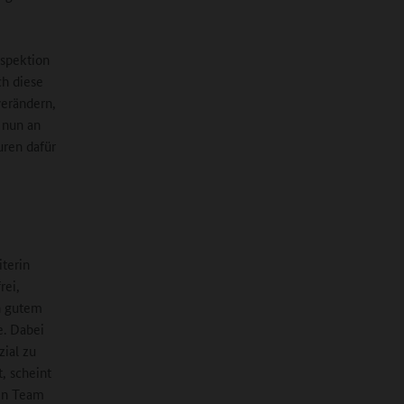
nspektion
ch diese
verändern,
 nun an
uren dafür
iterin
rei,
n gutem
e. Dabei
zial zu
, scheint
en Team