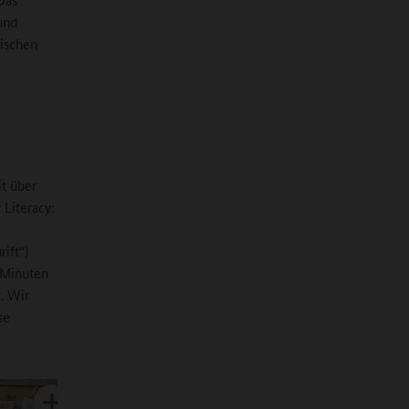
und
ischen
it über
 Literacy:
ift“)
 Minuten
g. Wir
se