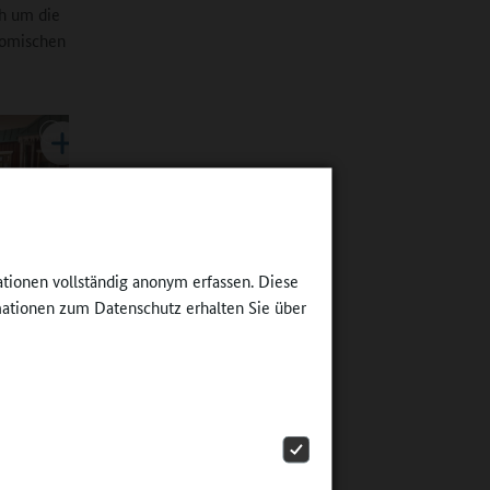
ch um die
nomischen
atische
ationen vollständig anonym erfassen. Diese
th
ationen zum Datenschutz erhalten Sie über
 und
ektion
ommt dem