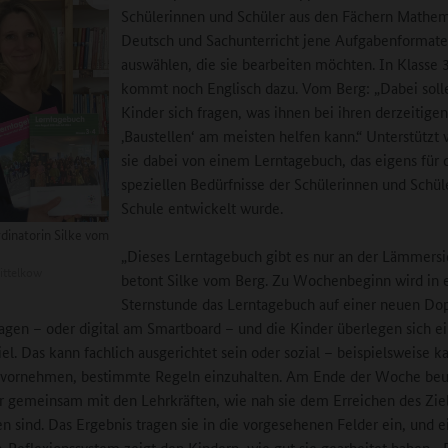
Schülerinnen und Schüler aus den Fächern Mathem
Deutsch und Sachunterricht jene Aufgabenformat
auswählen, die sie bearbeiten möchten. In Klasse 
kommt noch Englisch dazu. Vom Berg: „Dabei soll
Kinder sich fragen, was ihnen bei ihren derzeitige
‚Baustellen‘ am meisten helfen kann.“ Unterstützt
sie dabei von einem Lerntagebuch, das eigens für 
speziellen Bedürfnisse der Schülerinnen und Schül
Schule entwickelt wurde.
dinatorin Silke vom
„Dieses Lerntagebuch gibt es nur an der Lämmersi
ittelkow
betont Silke vom Berg. Zu Wochenbeginn wird in 
Sternstunde das Lerntagebuch auf einer neuen Dop
agen – oder digital am Smartboard – und die Kinder überlegen sich e
l. Das kann fachlich ausgerichtet sein oder sozial – beispielsweise k
h vornehmen, bestimmte Regeln einzuhalten. Am Ende der Woche beu
r gemeinsam mit den Lehrkräften, wie nah sie dem Erreichen des Zie
sind. Das Ergebnis tragen sie in die vorgesehenen Felder ein, und e
-Reflexionssystem zeigt den Kindern, wie gut sie gearbeitet haben. „