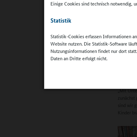
Einige Cookies sind technisch notwendig, um
Thema Sch
dem Lernt
Statistik
Schwerpun
Schülerin
nicht zul
Statistik-Cookies erfassen Informationen a
für eine 
Website nutzen. Die Statistik-Software läu
Ganztag is
Nutzungsinformationen findet nur dort statt
Daten an Dritte erfolgt nicht.
Sterns
2016 führ
„Mit Unte
zunächst 
sind wir 
Kinder br