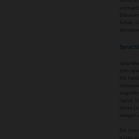
Lerntageb
Dokument
Schule, G
Sternstun
Sprach
Sprachbil
zehn Jahr
Die Famil
teilzuneh
eingeführ
täglich. S
führen Le
belegen u
Die Lese
Kinder si