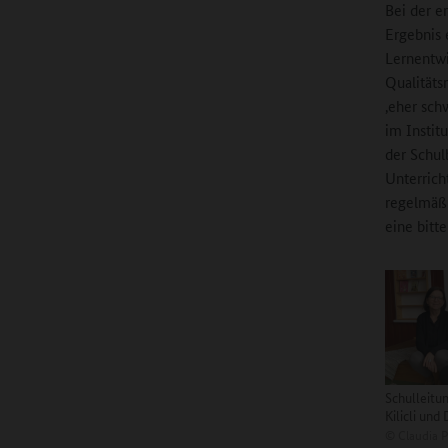
Bei der e
Ergebnis e
Lernentwi
Qualitäts
‚eher sch
im Instit
der Schul
Unterrich
regelmäßi
eine bitte
Schulleitu
Kilicli und
©
Claudia P