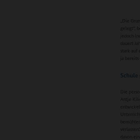
„Die Grun
gelegt“, b
jedoch (n
dauert Ja
stark auf
ja bereit
Schule 
Die perso
Antje Kil
entwicke
Unterrich
bemühten 
verlassen
davon ei