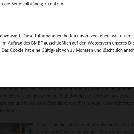
 die Seite vollständig zu nutzen.
ulentwicklung dabei die größte Bedeutung zu. „Unsere ‚Sternstunde
agebuch sind das Herzstück unserer Unterrichtsentwicklung“, so Kilicl
kt liege außerdem auf der Sprachbildung, denn die Lesekompetenz 
nen und Schülern sei ein Garant für die Steigerung von Bildungschanc
etzt seien auch gute Projekte sowie ein funktionierender Ganztag unerl
nonymisiert. Diese Informationen helfen uns zu verstehen, wie unser
gute Schulentwicklung. „Eine gute Kooperation mit dem Jugendhilfetr
ft im Auftrag des BMBF ausschließlich auf den Webservern unseres Di
t wichtig, bei uns ist das die Stiftung Kindergärten Finkenau“, so Kilic
. Das Cookie hat eine Gültigkeit von 13 Monaten und löscht sich ansc
tunden und Lerntagebuch
te die Schule „Sternstunden“ ein. Förderkoordinatorin Silke vom Berg 
rstützung des Landesinstituts für Lehrerbildung und Schulbegleitung 
geguckt, was bei uns schon gut läuft. Mit diesen ‚Schätzen aus dem Un
gestartet und haben dann formuliert, was für uns guter Unterricht ist u
auchen.“
Daraus sind die „Sternstunden“ entstanden: Drei- b
viermal pro Woche eine Doppel-Sternstunde, in d