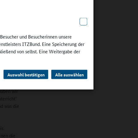
n‘ mit
i. Ein
von
en. Und
ässlich
e Besucher und Besucherinnen unsere
äger im
enstleisters ITZBund. Eine Speicherung der
li.
hließend von selbst. Eine Weitergabe der
Auswahl bestätigen
Alle auswählen
erzählt:
haben wir
terricht‘
nd was die
is
enen die