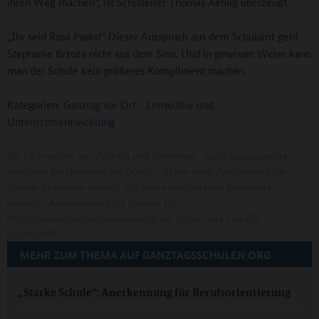
ihren Weg machen“, ist Schulleiter Thomas Aehlig überzeugt.
„Ihr seid Rosa Parks!“ Dieser Ausspruch aus dem Schulamt geht
Stephanie Brzoza nicht aus dem Sinn. Und in gewisser Weise kann
man der Schule kein größeres Kompliment machen.
Kategorien:
Ganztag vor Ort
-
Lernkultur und
Unterrichtsentwicklung
Die Übernahme von Artikeln und Interviews - auch auszugsweise
und/oder bei Nennung der Quelle - ist nur nach Zustimmung der
Online-Redaktion erlaubt. Wir bitten um folgende Zitierweise:
Autor/in: Artikelüberschrift. Datum. In:
https://www.ganztagsschulen.org/xxx. Datum des Zugriffs:
00.00.0000
MEHR ZUM THEMA AUF GANZTAGSSCHULEN.ORG
„Starke Schule“: Anerkennung für Berufsorientierung