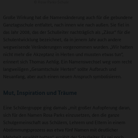
©
Rosa-Parks-Schule
Große Wirkung hat die Namensänderung auch für die gebundene
Ganztagsschule entfaltet, nach innen wie nach außen. Sie fiel in
das Jahr 2008, das der Schulleiter nachträglich als „Zäsur“ für die
Schulentwicklung bezeichnet, da in jenem Jahr auch andere
wegweisende Veränderungen vorgenommen wurden. „Wir hatten
nicht mehr die Akzeptanz in Herten und mussten etwas tun“,
erinnert sich Thomas Aehlig. Ein Namenswechsel weg vom recht
langweiligen „Gesamtschule Herten“ sollte Aufbruch und
Neuanfang, aber auch einen neuen Anspruch symbolisieren.
Mut, Inspiration und Träume
Eine Schülergruppe ging damals „mit großer Aufopferung daran,
sich für den Namen Rosa Parks einzusetzen, den die ganze
Schulgemeinschaft aus Schülern, Lehrern und Eltern in einem
Abstimmungsprozess aus etwa fünf Namen mit deutlicher
Mehrheit gewählt hatten“, erzählt der Schulleiter. Es sei noch