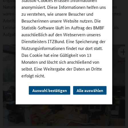
Statistik-Cookies erfassen Informationen
Naturwissenschaften weiterbilden. Themen der Fortbildungen
anonymisiert. Diese Informationen helfen uns
waren die Individualisierung der Lernprozesse mit strukturierten
zu verstehen, wie unsere Besucher und
Arbeitshilfen und einer fundierten Rückmeldekultur, die die
Besucherinnen unsere Website nutzen. Die
Leistungsbewertung einschließt, sowie die Sprachförderung als
Statistik-Software läuft im Auftrag des BMBF
Aufgabe aller Fächer.
ausschließlich auf den Webservern unseres
Dienstleisters ITZBund. Eine Speicherung der
Nutzungsinformationen findet nur dort statt.
Das Cookie hat eine Gültigkeit von 13
Monaten und löscht sich anschließend von
selbst. Eine Weitergabe der Daten an Dritte
erfolgt nicht.
Auswahl bestätigen
Alle auswählen