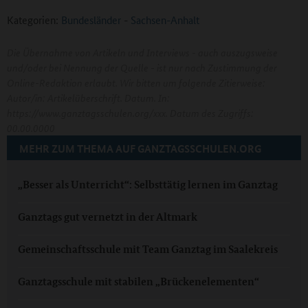
Kategorien:
Bundesländer
-
Sachsen-Anhalt
Die Übernahme von Artikeln und Interviews - auch auszugsweise
und/oder bei Nennung der Quelle - ist nur nach Zustimmung der
Online-Redaktion erlaubt. Wir bitten um folgende Zitierweise:
Autor/in: Artikelüberschrift. Datum. In:
https://www.ganztagsschulen.org/xxx. Datum des Zugriffs:
00.00.0000
MEHR ZUM THEMA AUF GANZTAGSSCHULEN.ORG
„Besser als Unterricht“: Selbsttätig lernen im Ganztag
Ganztags gut vernetzt in der Altmark
Gemeinschaftsschule mit Team Ganztag im Saalekreis
Ganztagsschule mit stabilen „Brückenelementen“