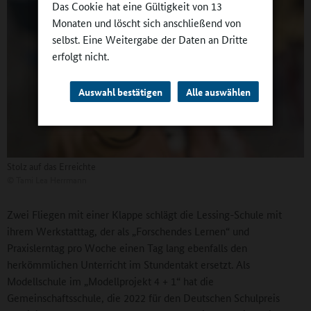
Das Cookie hat eine Gültigkeit von 13
Monaten und löscht sich anschließend von
selbst. Eine Weitergabe der Daten an Dritte
erfolgt nicht.
Auswahl bestätigen
Alle auswählen
Stolz auf das Erreichte
©
Tami Lea Herrmann
Zwei Fliegen mit einer Klappe schlägt die Lessing-Schule mit
ihrem Werkstatttag, der als „Forschendes Lernen“ und
Praxislerntag pro Woche einen Tag lang ebenfalls den
herkömmlichen Unterricht im Stundentakt ersetzt. Als
Modellschule im „Modellprojekt 4 + 1“ hat die
Gemeinschaftsschule, die 2022 für den Deutschen Schulpreis