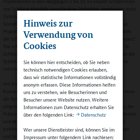
Projektlernen in den Jahrgängen 5 bis 10. Es erlaubt Schülerinnen
und Schülern ebenfalls verschiedene Freiheiten, angefangen beim
Zeitmanagement. Frei wählen können sie auch Methoden,
Hinweis zur
Sozialformen und Präsentationsformen. Heike Hermann: „Das
Projektlernen stärkt alle notwendigen Kompetenzen und macht
Verwendung von
die Schüler zu wirklichen Subjekten ihres eigenen Lernprozesses.“
Cookies
Das erfordert zugleich eine veränderte Rolle der Lehrkräfte. So
richten einige von ihnen zu Beginn der Stunden die Fragen an die
Schülerschaft: „Wie schätzt ihr euren Leistungsstand ein? Was
Sie können hier entscheiden, ob Sie neben
möchtet ihr heute tun? Wie kann ich euch dabei helfen?“
technisch notwendigen Cookies erlauben,
dass wir statistische Informationen vollständig
Am Ende geht es auch um den Erwerb übergeordneter
anonym erfassen. Diese Informationen helfen
Kompetenzen, wie der Methodenkompetenz. Zu der gehört etwa
uns zu verstehen, wie Besucherinnen und
die Beherrschung von Methoden der Themenfindung und -
Besucher unsere Website nutzen. Weitere
eingrenzung, der Informationsbeschaffung und -organisation, der
Informationen zum Datenschutz erhalten Sie
Präsentation von Arbeitsergebnissen und schließlich der Reflexion
über den folgenden Link:
Datenschutz
und des Feedbacks. Bettina Mende, die für das Projektlernen
zuständig ist, drückt es so aus: „Wir möchten den Schülerinnen
Wer unsere Dienstleister sind, können Sie im
und Schülern möglichst viele Aha-Erlebnisse ermöglichen.“
Impressum unter folgendem Link nachlesen: