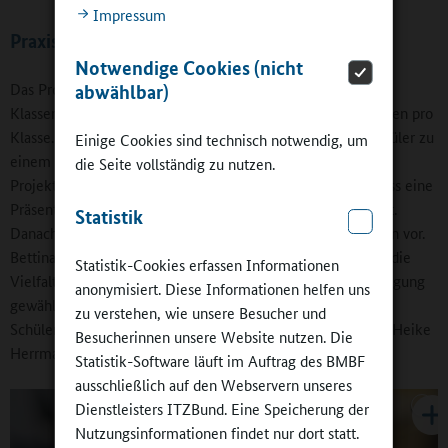
Impressum
Praxislernen mit Werkstatttag
Notwendige Cookies (nicht
Das Projektlernen umfasst wöchentlich vier Stunden in den
abwählbar)
Klassenstufen 5 bis 10, jeweils begleitet von zwei Lehrkräften pro
Klasse. Sechs Wochen erarbeiten die Schülerinnen und Schüler zu
Einige Cookies sind technisch notwendig, um
einem übergeordneten Thema – pro Schuljahr gibt es vier
die Seite vollständig zu nutzen.
Projektthemen – zunächst Pflichtaufgaben und im Anschluss eine
Präsentation zu einem Unterthema, welches sie interessiert.
Statistik
Danach stellen alle ihre Ergebnisse den anderen Mitschülern vor.
Bettina Mende: „So lernen sie auch voneinander. Positiv ist die
Statistik-Cookies erfassen Informationen
Vielfalt der Unterthemen, die völlig nach Interesse und Neigung
anonymisiert. Diese Informationen helfen uns
gewählt werden.“ „Im Projektlernen unterstützen sich die
zu verstehen, wie unsere Besucher und
Schülerinnen und Schüler gegenseitig, betont Schulleiterin Heike
Besucherinnen unsere Website nutzen. Die
Herrmann. „Und sie lernen, sich selbst zu motivieren.“
Statistik-Software läuft im Auftrag des BMBF
ausschließlich auf den Webservern unseres
Dienstleisters ITZBund. Eine Speicherung der
Nutzungsinformationen findet nur dort statt.