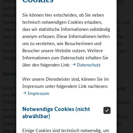
Welche Prioritäten gesetzt werden, ob man sich beispielsweise
auch der Rhythmisierung annehmen wird, entscheidet die
Sie können hier entscheiden, ob Sie neben
Schulkonferenz. „Denn der Teamgedanke steht bei uns im
technisch notwendigen Cookies erlauben,
Vordergrund. Ideen, auch unkonventionelle, sind willkommen und
dass wir statistische Informationen vollständig
fallen auf fruchtbaren Boden. Was eben aber auch nicht heißt,
anonym erfassen. Diese Informationen helfen
dass sofort alle umgesetzt werden können“, versichert Cornelia
uns zu verstehen, wie Besucherinnen und
Ufer. Zusätzliche Anregungen gewinnt die Carl-von-Ossietzky-
Besucher unsere Website nutzen. Weitere
Schule durch den intensiven Austausch mit anderen Schulen und
Informationen zum Datenschutz erhalten Sie
dortigen Hospitationen.
über den folgenden Link:
Datenschutz
Beziehung auf kurzen Wegen
Wer unsere Dienstleister sind, können Sie im
Impressum unter folgendem Link nachlesen:
Dem Teamgedanken tragen auch die Jahrgangsteams Rechnung.
Impressum
Pro Jahrgang existiert ein Flur mit Klassen- und
Differenzierungsräumen. Arbeitsplätze und ein Besprechungsraum
Notwendige Cookies (nicht
der Jahrgangsteams wurden bei der Planung des Neubaus
abwählbar)
berücksichtigt. Das bringt Nähe und Beziehung, ermöglicht kurze
Wege, die stärkere Nutzung gemeinsamer Materialien, öffnet
Einige Cookies sind technisch notwendig, um
aber eben auch direkte und schnelle Kommunikationskanäle.