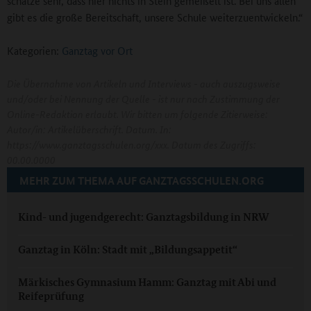
schätze sehr, dass hier nichts in Stein gemeißelt ist. Bei uns allen
gibt es die große Bereitschaft, unsere Schule weiterzuentwickeln.“
Kategorien:
Ganztag vor Ort
Die Übernahme von Artikeln und Interviews - auch auszugsweise
und/oder bei Nennung der Quelle - ist nur nach Zustimmung der
Online-Redaktion erlaubt. Wir bitten um folgende Zitierweise:
Autor/in: Artikelüberschrift. Datum. In:
https://www.ganztagsschulen.org/xxx. Datum des Zugriffs:
00.00.0000
MEHR ZUM THEMA AUF GANZTAGSSCHULEN.ORG
Kind- und jugendgerecht: Ganztagsbildung in NRW
Ganztag in Köln: Stadt mit „Bildungsappetit“
Märkisches Gymnasium Hamm: Ganztag mit Abi und
Reifeprüfung