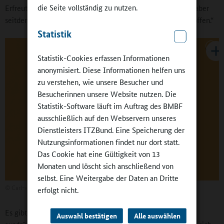
die Seite vollständig zu nutzen.
Erfreut stellt die Schulleiterin fest: „Nicht erst seit Corona, aber
seitdem noch stärker stehen die Türen auch im Unterricht offen.“
Statistik
Statistik-Cookies erfassen Informationen
anonymisiert. Diese Informationen helfen uns
zu verstehen, wie unsere Besucher und
Besucherinnen unsere Website nutzen. Die
Statistik-Software läuft im Auftrag des BMBF
ausschließlich auf den Webservern unseres
Dienstleisters ITZBund. Eine Speicherung der
Nutzungsinformationen findet nur dort statt.
Das Cookie hat eine Gültigkeit von 13
Monaten und löscht sich anschließend von
selbst. Eine Weitergabe der Daten an Dritte
©
Carl-von-Ossietzky-Gesamtschule Köln-Longerich
erfolgt nicht.
Es gibt nichts zu verbergen, Anregungen von anderen sind
Auswahl bestätigen
Alle auswählen