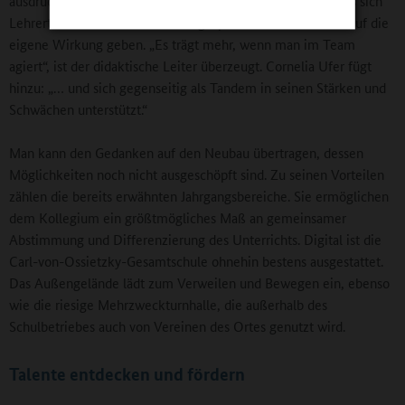
ausdrücklich erwünscht. So wie es zur Tradition gehört, dass sich
Lehrertandems etwa nach Elterngesprächen ein Feedback auf die
eigene Wirkung geben. „Es trägt mehr, wenn man im Team
agiert“, ist der didaktische Leiter überzeugt. Cornelia Ufer fügt
hinzu: „… und sich gegenseitig als Tandem in seinen Stärken und
Schwächen unterstützt.“
Man kann den Gedanken auf den Neubau übertragen, dessen
Möglichkeiten noch nicht ausgeschöpft sind. Zu seinen Vorteilen
zählen die bereits erwähnten Jahrgangsbereiche. Sie ermöglichen
dem Kollegium ein größtmögliches Maß an gemeinsamer
Abstimmung und Differenzierung des Unterrichts. Digital ist die
Carl-von-Ossietzky-Gesamtschule ohnehin bestens ausgestattet.
Das Außengelände lädt zum Verweilen und Bewegen ein, ebenso
wie die riesige Mehrzweckturnhalle, die außerhalb des
Schulbetriebes auch von Vereinen des Ortes genutzt wird.
Talente entdecken und fördern