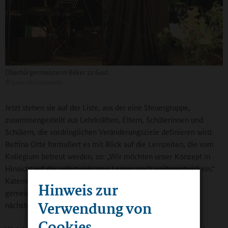
Oberbürgermeisterin Reker zu Gast
©
Leon Michelsmann
Jetzt stehen sie auf der Liste, aus der eine Steuergruppe,
zusammengestellt aus Lehrkräften, Eltern, Schülerinnen und
Schülern, die vordringlichen Veränderungsziele definieren wird.
Bettina Otte formuliert es mit Blick auf die Lernzeiten, die vom
Kollegium betreut werden, so: „Wir möchten unser Konzept in
Hinsicht auf das selbstwirksame Lernen noch weiterentwickeln.“
Katernberg ergänzt: „Der Herausforderung stellen wir uns
Hinweis zur
gemeinsam mit Schülerinnen, Schülern und Eltern in den
Verwendung von
nächsten Jahren.“
Cookies