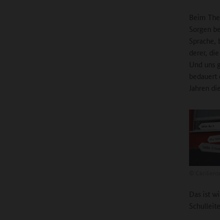
Beim Them
Sorgen be
Sprache, 
derer, di
Und uns g
bedauert 
Jahren di
©
Cäciliens
Das ist w
Schulleit