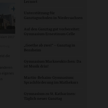
Lernort
Unterstützung für
Ganztagsschulen in Niedersachsen
Auf den Ganztag gut vorbereitet:
Gymnasium Ernestinum Celle
feiert 2017
„Goethe ab zwei“ – Ganztag in
denburg
Bensheim
eld die
Gymnasium Markneukirchen: Da
ist Musik drin!
 anderen
n eigenes
Martin-Behaim-Gymnasium:
en
Sprachförderung im Mathekurs
Gymnasium zu St. Katharinen:
Täglich neuer Ganztag