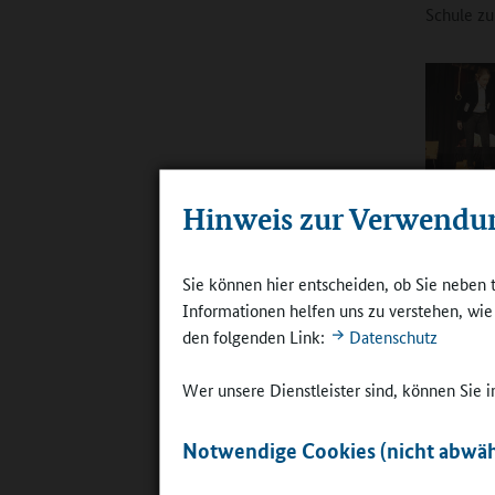
Schule zu
Ergänzung
Hinweis zur Verwendu
Darstellend
"Hexenjagd
©
Cäciliens
Sie können hier entscheiden, ob Sie neben 
Informationen helfen uns zu verstehen, wi
einerseit
den folgenden Link:
Datenschutz
und Fachl
Wer unsere Dienstleister sind, können Sie
Kooper
Notwendige Cookies (nicht abwäh
Einen Sch