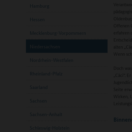
Verantwo
Hamburg
pädagogis
Oldenbur
Hessen
Offenen G
erfahren 
Mecklenburg-Vorpommern
Entscheid
Niedersachsen
alten „Cä
Wenn scho
Nordrhein-Westfalen
Doch was 
Rheinland-Pfalz
„Cäci“. E
Jugendlic
Saarland
Seite erw
Wirken, 
Sachsen
Leistungsb
Sachsen-Anhalt
Binnend
Schleswig-Holstein