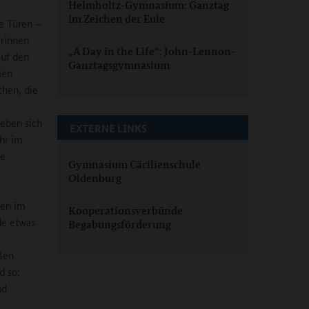
Helmholtz-Gymnasium: Ganztag
im Zeichen der Eule
ie Türen –
erinnen
„A Day in the Life“: John-Lennon-
auf den
Ganztagsgymnasium
len
chen, die
geben sich
EXTERNE LINKS
hr im
ne
Gymnasium Cäcilienschule
Oldenburg
hen im
Kooperationsverbünde
de etwas
Begabungsförderung
ßen
d so:
nd