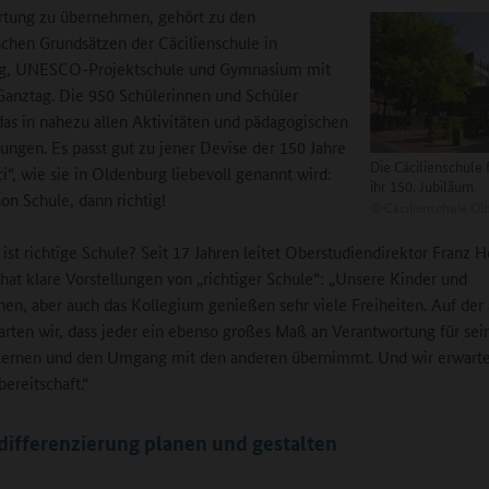
rtung zu übernehmen, gehört zu den
chen Grundsätzen der Cäcilienschule in
g, UNESCO-Projektschule und Gymnasium mit
anztag. Die 950 Schülerinnen und Schüler
das in nahezu allen Aktivitäten und pädagogischen
ungen. Es passt gut zu jener Devise der 150 Jahre
Die Cäcilienschule 
ci“, wie sie in Oldenburg liebevoll genannt wird:
ihr 150. Jubiläum
n Schule, dann richtig!
©
Cäcilienschule Ol
ist richtige Schule? Seit 17 Jahren leitet Oberstudiendirektor Franz H
r hat klare Vorstellungen von „richtiger Schule“: „Unsere Kinder und
hen, aber auch das Kollegium genießen sehr viele Freiheiten. Auf der
arten wir, dass jeder ein ebenso großes Maß an Verantwortung für sei
Lernen und den Umgang mit den anderen übernimmt. Und wir erwart
ereitschaft.“
ifferenzierung planen und gestalten