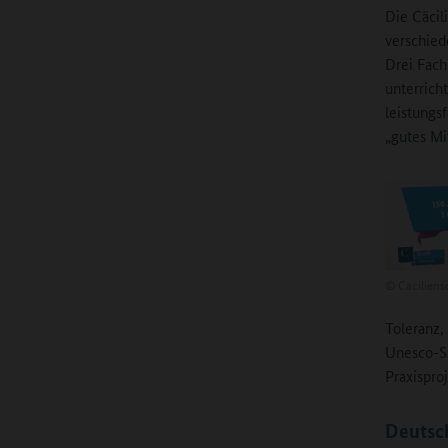
Die Cäcil
verschied
Drei Fach
unterricht
leistungs
„gutes Mi
©
Cäciliens
Toleranz,
Unesco-Se
Praxispro
Deutsc