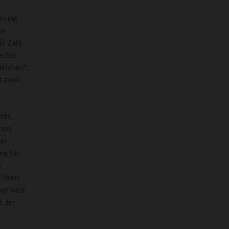
klung
en
ie Zahl
chst.
leichen“,
r zwei
ühl,
eben
ter
ng für
e
n Wert
ngt wird.
t der