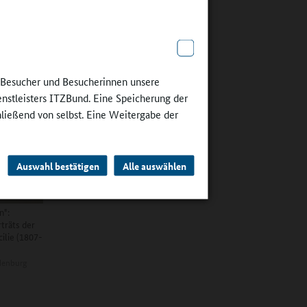
n
eisten,
asium ein
lle
t für sie
e Besucher und Besucherinnen unsere
enstleisters ITZBund. Eine Speicherung der
hließend von selbst. Eine Weitergabe der
Auswahl bestätigen
Alle auswählen
n":
rträts der
ilie (1807-
denburg