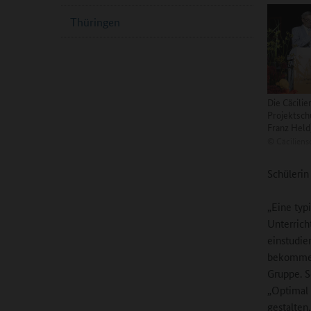
Thüringen
Die Cäcili
Projektschu
Franz Held
©
Cäciliens
Schülerin
„Eine typ
Unterrich
einstudie
bekommen 
Gruppe. S
„Optimal 
gestalten