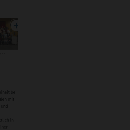
mann
iheit bei
ulen mit
b und
tlich in
iner