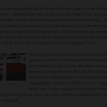
a Leistung verhehlt Deutschlehrer Held nicht, dass ihm eine Entwic
reitet – die Fähigkeiten der Schülerinnen und Schüler in der deutsch
besonders, was die Rechtschreibung und die Grammatik anbelangt. „D
e mit deutlichen Schwächen von den Grundschulen zu uns kommen, wä
elingt es bislang in der Sekundarstufe I nicht ausreichend, das auszug
er. Doch es gibt Licht am Ende des Deutsch-Tunnels. Erstmals sank vo
e Zahl der Fehler, die in Abiturarbeiten zu Punktabzügen führen.
Die Erkenntnis resultiert nicht aus einem Bauchgef
sondern aus Fakten. Denn Franz Held führt seit si
Jahren Statistik. Er nimmt jede Abiturarbeit nur un
diesem Gesichtspunkt unter die Lupe. Eine Erkläru
den leichten Aufschwung hat er ebenfalls parat: di
Hausaufgaben. „Sie gibt es reichlich. Und wir lege
chule Oldenburg
darauf, dass in ihnen möglichst viel Fließtext verla
ichtige Übung! Nur so lernen die jungen Menschen richtig Deutsch“, is
er überzeugt.