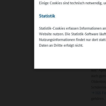
eine eig
Einige Cookies sind technisch notwendig, um
Glücklich
die am En
Statistik
oder mehr
Instrumen
Statistik-Cookies erfassen Informationen a
fünfstünd
Website nutzen. Die Statistik-Software läu
Nutzungsinformationen findet nur dort statt
Die Schul
Daten an Dritte erfolgt nicht.
und arbei
zusammen.
Schüler d
kreativ u
aus.“ Apr
auch gymn
Oldenburg
Schülerin
IGS Fl
gehören.