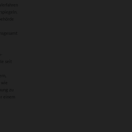
-Verfahren
spiegeln.
behörde
insgesamt
o-
le seit
ern,
 wie
hung zu
er einem