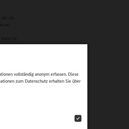
 der die
as sei
r kann sie
ss die
der
h
en und
fach die
ationen vollständig anonym erfassen. Diese
ängt
ationen zum Datenschutz erhalten Sie über
lehrer
gsstufe 5