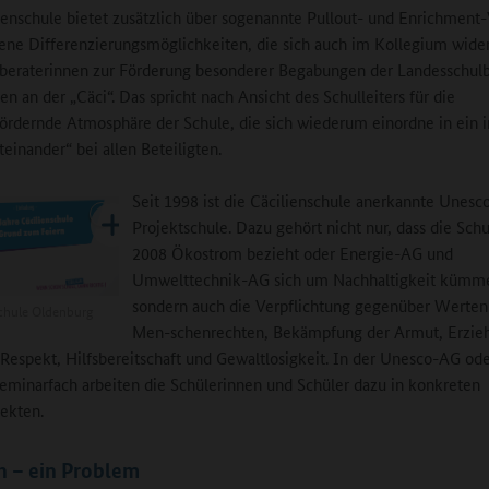
ienschule bietet zusätzlich über sogenannte Pullout- und Enrichment
ene Differenzierungsmöglichkeiten, die sich auch im Kollegium wider
beraterinnen zur Förderung besonderer Begabungen der Landesschul
en an der „Cäci“. Das spricht nach Ansicht des Schulleiters für die
fördernde Atmosphäre der Schule, die sich wiederum einordne in ein 
teinander“ bei allen Beteiligten.
Seit 1998 ist die Cäcilienschule anerkannte Unesc
Projektschule. Dazu gehört nicht nur, dass die Schu
2008 Ökostrom bezieht oder Energie-AG und
Umwelttechnik-AG sich um Nachhaltigkeit kümm
sondern auch die Verpflichtung gegenüber Werten
chule Oldenburg
Men-schenrechten, Bekämpfung der Armut, Erzie
 Respekt, Hilfsbereitschaft und Gewaltlosigkeit. In der Unesco-AG od
minarfach arbeiten die Schülerinnen und Schüler dazu in konkreten
jekten.
h – ein Problem