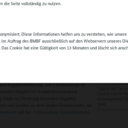
ene Musikklasse. 30 Kinder können aufgenommen werden. Wer zu de
 die Seite vollständig zu nutzen.
en gehören möchte, durchläuft ein kleines Aufnahmeverfahren. Die m
de eine Zusage erhalten, spielen bereits beim Wechsel auf das Gymn
ere Instrumente. Sie alle bilden ein Ensemble. Jede Musikrichtung, a
te sind vertreten. Die Gruppe bleibt bis Klasse 10 zusammen. Musik is
nonymisiert. Diese Informationen helfen uns zu verstehen, wie unser
iges Hauptfach.
ft im Auftrag des BMBF ausschließlich auf den Webservern unseres Di
. Das Cookie hat eine Gültigkeit von 13 Monaten und löscht sich ansc
e unternimmt alles, die jungen Talente zu fördern,
tet eng mit der städtischen Musikschule
 Franz Held ist überzeugt: „Die Schülerinnen und
er Musikklasse sind besonders leistungsstark,
nd zeichnen sich durch eine hohe Selbstdisziplin
opos Begabtenförderung: Die Cäcilienschule ist
"Galerie der Cäcilie
asiales Mitglied im Kooperationsverbund
Inspiriert durch Po
 Stadt zur Förderung besonders begabter
Namensgeberin Cäc
1844)
nen und Schüler, zu dem sieben Grundschulen, die
©
Cäcilienschule Ol
ötenteich
und die
Oberschule Alexanderstraße