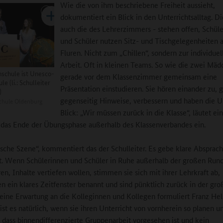
Wie die von ihm beschriebene Freiheit aussieht,
dokumentiert ein Blick in den Unterrichtsalltag. D
auch die des Lehrerzimmers - stehen offen, Schül
und Schüler nutzen Sitz- und Tischgelegenheiten 
Fluren. Nicht zum „Chillen“, sondern zur individuel
Arbeit. Oft in kleinen Teams. So wie die zwei Mäd
enschule ist Unesco-
gerade vor dem Klassenzimmer gemeinsam eine
le (li.: Schulleiter
Präsentation einstudieren. Sie hören einander zu, 
)
gegenseitig Hinweise, verbessern und haben die U
chule Oldenburg
Blick: „Wir müssen zurück in die Klasse“, läutet ei
 das Ende der Übungsphase außerhalb des Klassenverbandes ein.
ische Szene“, kommentiert das der Schulleiter. Es gebe klare Absprac
t. Wenn Schülerinnen und Schüler in Ruhe außerhalb der großen Run
ren, Inhalte vertiefen wollen, stimmen sie sich mit ihrer Lehrkraft ab,
ein klares Zeitfenster benannt und sind pünktlich zurück in der gro
eine Erwartung an die Kolleginnen und Kollegen formuliert Franz Hel
ist es natürlich, wenn sie ihren Unterricht von vornherein so planen u
, dass binnendifferenzierte Gruppenarbeit vorgesehen ist und kein