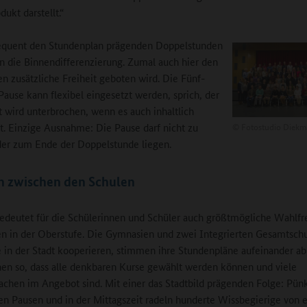
dukt darstellt.“
equent den Stundenplan prägenden Doppelstunden
rn die Binnendifferenzierung. Zumal auch hier den
en zusätzliche Freiheit geboten wird. Die Fünf-
ause kann flexibel eingesetzt werden, sprich, der
t wird unterbrochen, wenn es auch inhaltlich
©
Fotostudio Diek
ist. Einzige Ausnahme: Die Pause darf nicht zu
er zum Ende der Doppelstunde liegen.
n zwischen den Schulen
bedeutet für die Schülerinnen und Schüler auch größtmögliche Wahlfre
n in der Oberstufe. Die Gymnasien und zwei Integrierten Gesamtsch
 in der Stadt kooperieren, stimmen ihre Stundenpläne aufeinander a
en so, dass alle denkbaren Kurse gewählt werden können und viele
chen im Angebot sind. Mit einer das Stadtbild prägenden Folge: Pünk
n Pausen und in der Mittagszeit radeln hunderte Wissbegierige von e