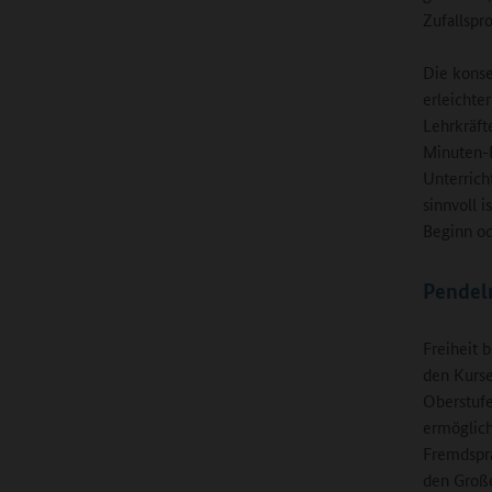
Zufallspro
Die kons
erleichte
Lehrkräft
Minuten-P
Unterrich
sinnvoll 
Beginn od
Pendel
Freiheit 
den Kurse
Oberstufe
ermöglich
Fremdspra
den Große