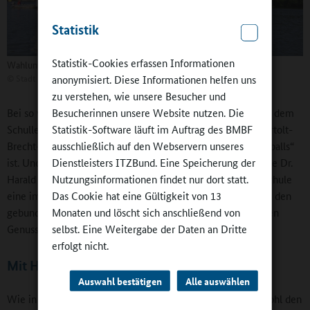
Statistik
Statistik-Cookies erfassen Informationen
Wahlunterricht Segeln beim Yachtclub Noris auf dem Dutzendteich
©
Stadt Nürnberg | Bertolt-Brecht-Schule
anonymisiert. Diese Informationen helfen uns
zu verstehen, wie unsere Besucher und
Besucherinnen unsere Website nutzen. Die
Bei so viel positivem Image als Eliteschule des Sports ist es dem
Statistik-Software läuft im Auftrag des BMBF
Schulleiter ein zentrales Bedürfnis, zu betonen, dass die Bertolt-
ausschließlich auf den Webservern unseres
Brecht-Schule seit 2022 auch „Eliteschule des Mädchenfußballs“
Dienstleisters ITZBund. Eine Speicherung der
ist. Und, fast noch wichtiger: „Ohne Breite keine Spitze“, wie Dr.
Nutzungsinformationen findet nur dort statt.
Harald Schmidt ergänzt. Dem Breitensport kommt in der Schule
Das Cookie hat eine Gültigkeit von 13
eine immense Bedeutung zu. Schülerinnen und Schüler, die den
Monaten und löscht sich anschließend von
gebundenen Ganztag besuchen, kommen wöchentlich in den
selbst. Eine Weitergabe der Daten an Dritte
Genuss von sechs Stunden Sport.
erfolgt nicht.
Mit Humor durch den „Ganztagsdschungel“
Auswahl bestätigen
Alle auswählen
Wie in Bayern üblich, bietet die Bertolt-Brecht-Schule sowohl den