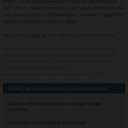
fahren“ – in der Gemeinschaft nennt Schmidt „beeindruckend“.
Denn viele der Schülerinnen und Schüler kamen gestärkt und mit
einer gehörigen Portion Selbstvertrauen („das habe ich geschafft“)
zurück. Wochen, die sich gelohnt haben.
Kategorien:
Ganztag vor Ort
-
Schulbau und Schularchitektur
Die Übernahme von Artikeln und Interviews - auch auszugsweise
und/oder bei Nennung der Quelle - ist nur nach Zustimmung der
Online-Redaktion erlaubt. Wir bitten um folgende Zitierweise:
Autor/in: Artikelüberschrift. Datum. In:
https://www.ganztagsschulen.org/xxx. Datum des Zugriffs:
00.00.0000
MEHR ZUM THEMA AUF GANZTAGSSCHULEN.ORG
Eichendorffschule Erlangen: Ganztags Talente
entdecken
JvFG Cham: Im Ganztag zu den Sternen