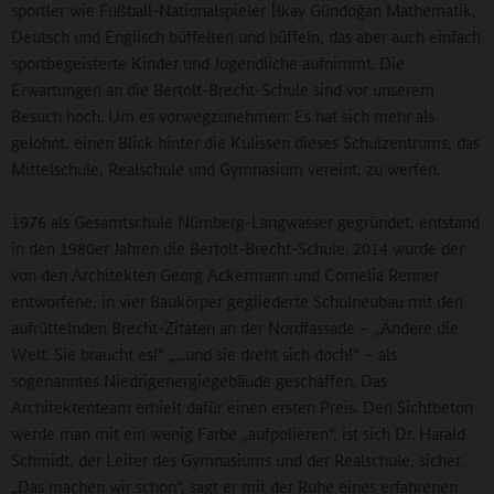
sportler wie Fußball-Nationalspieler İlkay Gündoğan Mathematik,
Deutsch und Englisch büffelten und büffeln, das aber auch einfach
sportbegeisterte Kinder und Jugendliche aufnimmt. Die
Erwartungen an die Bertolt-Brecht-Schule sind vor unserem
Besuch hoch. Um es vorwegzunehmen: Es hat sich mehr als
gelohnt, einen Blick hinter die Kulissen dieses Schulzentrums, das
Mittelschule, Realschule und Gymnasium vereint, zu werfen.
1976 als Gesamtschule Nürnberg-Langwasser gegründet, entstand
in den 1980er Jahren die Bertolt-Brecht-Schule. 2014 wurde der
von den Architekten Georg Ackermann und Cornelia Renner
entworfene, in vier Baukörper gegliederte Schulneubau mit den
aufrüttelnden Brecht-Zitaten an der Nordfassade – „Ändere die
Welt. Sie braucht es!“ „...und sie dreht sich doch!“ – als
sogenanntes Niedrigenergiegebäude geschaffen. Das
Architektenteam erhielt dafür einen ersten Preis. Den Sichtbeton
werde man mit ein wenig Farbe „aufpolieren“, ist sich Dr. Harald
Schmidt, der Leiter des Gymnasiums und der Realschule, sicher.
„Das machen wir schon“, sagt er mit der Ruhe eines erfahrenen