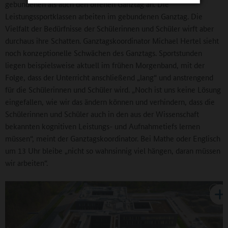
gebundenen als auch den offenen Ganztag an. Die
Leistungssportklassen arbeiten im gebundenen Ganztag. Die
Vielfalt der Bedürfnisse der Schülerinnen und Schüler wirft aber
durchaus ihre Schatten. Ganztagskoordinator Michael Hertel sieht
noch konzeptionelle Schwächen des Ganztags. Sportstunden
liegen beispielsweise aktuell im frühen Morgenband, mit der
Folge, dass der Unterricht anschließend „lang“ und anstrengend
für die Schülerinnen und Schüler wird. „Noch ist uns keine Lösung
eingefallen, wie wir das ändern können und verhindern, dass die
Schülerinnen und Schüler auch in den aus der Wissenschaft
bekannten kognitiven Leistungs- und Aufnahmetiefs lernen
müssen“, meint der Ganztagskoordinator. Bei Mathe oder Englisch
um 13 Uhr bleibe „nicht so wahnsinnig viel hängen, daran müssen
wir arbeiten“.