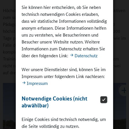
Sie können hier entscheiden, ob Sie neben
Höchst individuell werden darüber hinaus Treffen mit den Aktiven
technisch notwendigen Cookies erlauben,
zum sogenannten „Einzel-Nachführunterricht“ durch
dass wir statistische Informationen vollständig
Pädagoginnen und Pädagogen verabredet. „Das ist nötig und
anonym erfassen. Diese Informationen helfen
höchst effektiv, denn es gibt Athletinnen und Athleten, die 200
uns zu verstehen, wie Besucherinnen und
Tage pro Jahr für ihren Sport weltweit unterwegs sind, oder wie im
Besucher unsere Website nutzen. Weitere
Falle der Schwimmerinnen und Schwimmern nahezu den
Informationen zum Datenschutz erhalten Sie
kompletten Dezember unterwegs sind, etwa weil sie im
über den folgenden Link:
Datenschutz
Trainingslager in Südafrika weilen. Weil das mitunter trotzdem
nicht reicht, kann die Oberstufenzeit für diese Gruppe von zwei
Wer unsere Dienstleister sind, können Sie im
auf drei Jahre gestreckt werden.
Impressum unter folgendem Link nachlesen:
Impressum
Notwendige Cookies (nicht
abwählbar)
Einige Cookies sind technisch notwendig, um
die Seite vollständig zu nutzen.