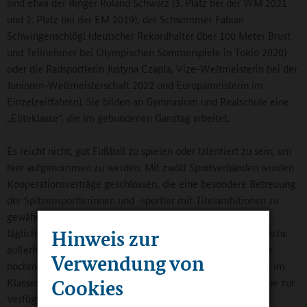
sind etwa der Ringer Roland Schwarz (3. Platz bei der WM 2021
und 2. Platz bei der EM 2019), der Schwimmer Fabian
Schwingenschlögl (deutscher Rekordhalter über 100 Meter Brust
und Teilnehmer bei Olympischen Sommerspiele in Tokio 2020)
oder die Radsportlerin Justyna Czapla, Vize-Weltmeisterin bei der
Junioren-Weltmeisterschaft 2022 und Europameisterin im
Einzelzeitfahren). Sie bilden an Gymnasium und Realschule eine
„Eliteklasse“, die im gebundenen Ganztag arbeitet.
Es reicht nicht, gut Fußball zu spielen oder talentiert zu sein, um
hier aufgenommen zu werden. Mit zwölf Sportverbänden wurden
Kooperationsverträge geschlossen, die eine besondere Betreuung
der Spitzensportlerinnen und -sportler mit Titelambitionen zu
gewährleisten. Landestrainerinnen und -trainer erwarten sie
Hinweis zur
täglich für mehrere Stunden auf dem Trainingsgelände, manche
außerhalb der Schule auf Vereinssportanlagen, andere in der
Verwendung von
hochmodernen schuleigenen Sporthalle. Die Inhalte, die sie im
Cookies
Klassenzimmer verpassen, stellen ihnen die Lehrkräfte online zur
Verfügung.