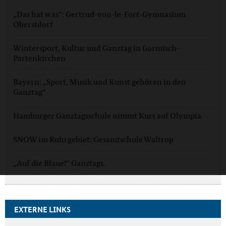
„Das hat was“: Gertrud-von-le-Fort-Gymnasium
Oberstdorf
Wintersport, Kultur und Ganztag in Garmisch-
Partenkirchen
Bayern: „Sport, Musik und Kunst gehören in den
Ganztag“
Hamburger Ganztagsschule nimmt Kurs auf Olympia
SNOW im Ruhrgebiet: Gesamtschule Waltrop
„Auf die Blaue!“ Ganztags.
EXTERNE LINKS