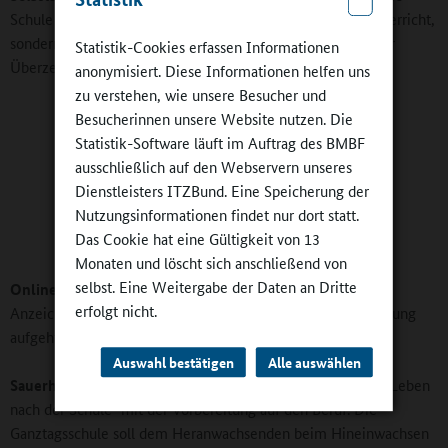
Schule braucht mehr Zeit für das Lernen - nicht nur im Unterricht,
sondern auch im sozialen Bereich. Und das lässt sich meiner
Statistik-Cookies erfassen Informationen
Überzeugung nach besser in der Ganztagsklasse erreichen.
anonymisiert. Diese Informationen helfen uns
zu verstehen, wie unsere Besucher und
Besucherinnen unsere Website nutzen. Die
Statistik-Software läuft im Auftrag des BMBF
ausschließlich auf den Webservern unseres
Dienstleisters ITZBund. Eine Speicherung der
Nutzungsinformationen findet nur dort statt.
Das Cookie hat eine Gültigkeit von 13
Monaten und löscht sich anschließend von
selbst. Eine Weitergabe der Daten an Dritte
Online-Redaktion:
Gibt es nach den ersten zwei Jahren
erfolgt nicht.
Anzeichen, dass dieses Konzept einer ganzheitlicheren Bildung
aufgeht?
Auswahl bestätigen
Alle auswählen
Sauerhammer:
Auf jeden Fall. Unser Motto ist: "Fit für das Leben
nach der Schule" mit der Vorbereitung auf den Beruf. Die
Ganztagsschule soll dem Heranwachsenden beim Hineinwachsen