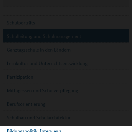
Schulporträts
Schulleitung und Schulmanagement
Ganztagsschule in den Ländern
Lernkultur und Unterrichtsentwicklung
Partizipation
Mittagessen und Schulverpflegung
Berufsorientierung
Schulbau und Schularchitektur
Bildungspolitik: Interviews