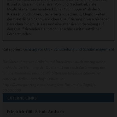
8. und 9. Klasse mit intensiver Vor- und Nacharbeit, viele
Möglichkeiten zum handwerklichen "Schnuppern" ab der 5.
Klasse (z.B. Schnitzen, Steinarbeiten, Backen....), Möglichkeiten
der zusätzlichen handwerklichen Qualifizierung in verschiedenen
Bereichen in der 9. Klasse und eine intensive Vorbereitung auf
den Qualifizierenden Hauptschulabschluss mit zusätzlichen
Förderstunden.
Kategorien:
Ganztag vor Ort
-
Schulleitung und Schulmanagement
Die Übernahme von Artikeln und Interviews - auch auszugsweise
und/oder bei Nennung der Quelle - ist nur nach Zustimmung der
Online-Redaktion erlaubt. Wir bitten um folgende Zitierweise:
Autor/in: Artikelüberschrift. Datum. In:
https://www.ganztagsschulen.org/xxx. Datum des Zugriffs:
00.00.0000
EXTERNE LINKS
Friedrich-Güll-Schule Ansbach