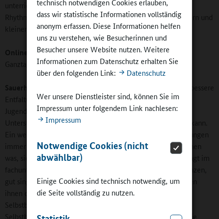
technisch notwendigen Cookies erlauben,
unterrichten - weil einfach die Möglichkeiten durch die
dass wir statistische Informationen vollständig
Rhythmisierung und die Differenzierung mit Tandem-Lehrern und
anonym erfassen. Diese Informationen helfen
kleineren Lerngruppen viel größer sind.
uns zu verstehen, wie Besucherinnen und
Besucher unsere Website nutzen. Weitere
Online-Redaktion:
Welche Gründe gibt es für Sie, eine
Informationen zum Datenschutz erhalten Sie
Ganztagsklasse einzurichten?
über den folgenden Link:
Datenschutz
Sauerhammer:
Sie bietet allen Schülerinnen und Schülern bessere
Wer unsere Dienstleister sind, können Sie im
Entfaltungsmöglichkeiten. Manche unserer Kinder und
Impressum unter folgendem Link nachlesen:
Jugendlichen erhalten von elterlicher Seite noch zu wenig
Impressum
Unterstützung, was man mit der Ganztagsklasse auffangen kann.
Ein weiterer Punkt, den ich auf den Informationsveranstaltungen
Notwendige Cookies (nicht
immer wieder betone: Viele Schülerinnen und Schüler können
abwählbar)
was, sie haben Fähigkeiten. Diese liegen aber nicht unbedingt im
fachunterrichtlichen Bereich. Sie können stattdessen gut tanzen,
Einige Cookies sind technisch notwendig, um
gut singen, gut jonglieren. Die Arbeitsgemeinschaften bieten
die Seite vollständig zu nutzen.
ihnen die Möglichkeit, diese Fähigkeiten zu zeigen und
Selbstbewusstsein zu tanken. Wir hoffen, dass dieses
Selbstbewusstsein in die schulische Arbeit gebracht wird. Die
Statistik