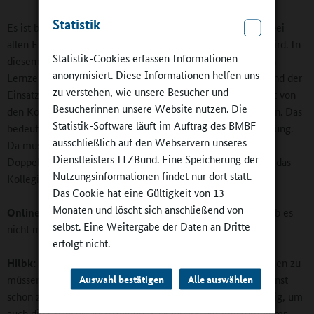
Statistik
Es ist bei diesem Punkt aber nicht von vornherein so, dass bei
allen Einigkeit besteht und man weiß, wo man da landen wird. In
Statistik-Cookies erfassen Informationen
diesem Schuljahr muss gelöst werden, wie Hausaufgaben in
anonymisiert. Diese Informationen helfen uns
Lernzeiten aufgehen. Die Umstellung auf Doppelstunden und der
zu verstehen, wie unsere Besucher und
Einsatz digitaler Medien wie Tablets im Unterricht erfordert von
Besucherinnen unsere Website nutzen. Die
den Kolleginnen und Kollegen, ihren Unterricht umzustellen. Das
Statistik-Software läuft im Auftrag des BMBF
bedeutet erstmal Mehrarbeit, aber auf längere Sicht Entlastung.
ausschließlich auf den Webservern unseres
Da mussten wir uns auch erst langsam vorwärts wagen, das
Dienstleisters ITZBund. Eine Speicherung der
Doppelstundenprinzip ganz konsequent durchzusetzen und das
Nutzungsinformationen findet nur dort statt.
Kollegium mitzunehmen.
Das Cookie hat eine Gültigkeit von 13
Monaten und löscht sich anschließend von
Online-Redaktion:
Aber Vorbehalte gegen den Ganztag gab es
selbst. Eine Weitergabe der Daten an Dritte
nicht mehr?
erfolgt nicht.
Hilbk:
Es gab sicherlich Befürchtungen, alles alleine stemmen zu
müssen, den Ganztag zu konzipieren neben all dem, was sonst
Auswahl bestätigen
Alle auswählen
schon zu tun war. Und da war Überzeugungsarbeit notwendig, um
auch die Chancen aufzuzeigen. So kann ich die Vielkorrigierer,