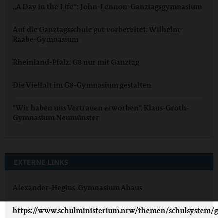
„A Day in the Life“: John-Lennon-Ganztagsgymnasium
Auf die Ganztagsschule gut vorbereitet: Wilhelm-
Raabe-Gymnasium
Rheinland-Pfalz: G8 nur mit Ganztag
Die Vielfalt im G8-Gymnasium gestalten
"Wir haben uns Vertrauen erworben". Klaus-Groth-
Gymnasium Neumünster
EXTERNE LINKS
Alexander-Hegius-Gymnasium Ahaus
https://www.schulministerium.nrw/themen/schulsystem/g