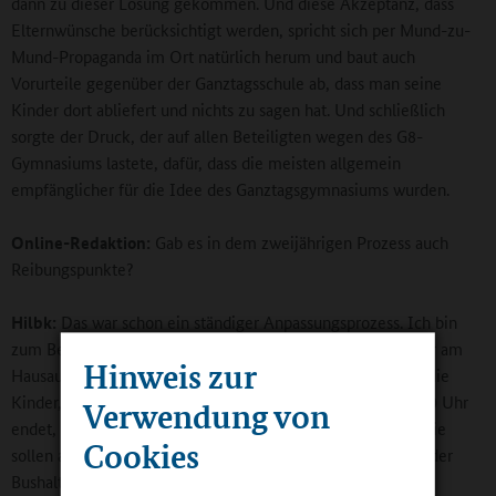
dann zu dieser Lösung gekommen. Und diese Akzeptanz, dass
Elternwünsche berücksichtigt werden, spricht sich per Mund-zu-
Mund-Propaganda im Ort natürlich herum und baut auch
Vorurteile gegenüber der Ganztagsschule ab, dass man seine
Kinder dort abliefert und nichts zu sagen hat. Und schließlich
sorgte der Druck, der auf allen Beteiligten wegen des G8-
Gymnasiums lastete, dafür, dass die meisten allgemein
empfänglicher für die Idee des Ganztagsgymnasiums wurden.
Online-Redaktion:
Gab es in dem zweijährigen Prozess auch
Reibungspunkte?
Hilbk:
Das war schon ein ständiger Anpassungsprozess. Ich bin
zum Beispiel sehr gespannt, wie im Lehrerkollegium weiter am
Hinweis zur
Hausaufgabenkonzept gearbeitet wird. Wir möchten, dass die
Kinder, deren Tag bei uns um 7.45 Uhr startet und um 15.20 Uhr
Verwendung von
endet, keine Aufgaben mehr zu Hause erledigen müssen. Sie
Cookies
sollen am Ende des Schultages auf ihr Rad steigen oder an der
Bushaltestelle stehen, und es soll alles erledigt sein, bis auf