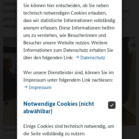
Vokabeln lernen, Lesen und die Vorbereitung auf
Sie können hier entscheiden, ob Sie neben
Leistungsüberprüfungen. Das schafft auch für die Familien eine
technisch notwendigen Cookies erlauben,
ganz andere Qualität, sich mit ihren Kindern zu beschäftigen,
dass wir statistische Informationen vollständig
nämlich echte Freizeit.
anonym erfassen. Diese Informationen helfen
uns zu verstehen, wie Besucherinnen und
Besucher unsere Website nutzen. Weitere
Informationen zum Datenschutz erhalten Sie
über den folgenden Link:
Datenschutz
Wer unsere Dienstleister sind, können Sie im
Impressum unter folgendem Link nachlesen:
Impressum
Notwendige Cookies (nicht
abwählbar)
Einige Cookies sind technisch notwendig, um
Schülerinnen und Schüler probieren ein neues Whiteboard aus
die Seite vollständig zu nutzen.
©
Alexander-Hegius-Gymnasium