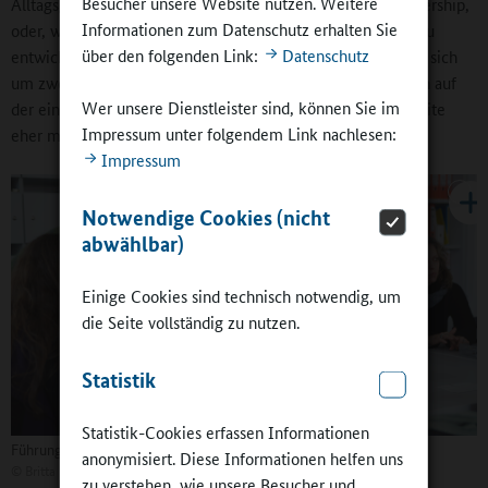
Besucher unsere Website nutzen. Weitere
Alltagsgeschäft und darum, etwas zu bewahren. Beim Leadership,
Informationen zum Datenschutz erhalten Sie
oder, wie wir sagen, der Führung geht es darum, Visionen zu
über den folgenden Link:
Datenschutz
entwickeln und etwas zu verändern. Grob gesagt handelt es sich
um zwei eng miteinander verwobene Aufgaben, wobei man auf
Wer unsere Dienstleister sind, können Sie im
der einen Seite eher mit Strukturen und auf der anderen Seite
Impressum unter folgendem Link nachlesen:
eher mit Menschen arbeitet.
Impressum
Notwendige Cookies (nicht
abwählbar)
Einige Cookies sind technisch notwendig, um
die Seite vollständig zu nutzen.
Statistik
Statistik-Cookies erfassen Informationen
Führung heißt auch: Visionen entwickeln und etwas verändern
anonymisiert. Diese Informationen helfen uns
©
Britta Hüning
zu verstehen, wie unsere Besucher und