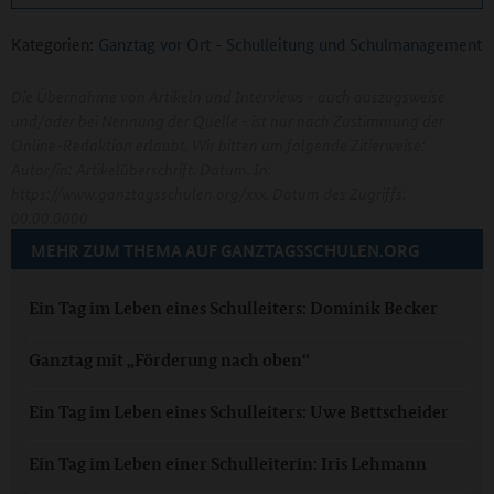
Kategorien:
Ganztag vor Ort
-
Schulleitung und Schulmanagement
Die Übernahme von Artikeln und Interviews - auch auszugsweise
und/oder bei Nennung der Quelle - ist nur nach Zustimmung der
Online-Redaktion erlaubt. Wir bitten um folgende Zitierweise:
Autor/in: Artikelüberschrift. Datum. In:
https://www.ganztagsschulen.org/xxx. Datum des Zugriffs:
00.00.0000
MEHR ZUM THEMA AUF GANZTAGSSCHULEN.ORG
Ein Tag im Leben eines Schulleiters: Dominik Becker
Ganztag mit „Förderung nach oben“
Ein Tag im Leben eines Schulleiters: Uwe Bettscheider
Ein Tag im Leben einer Schulleiterin: Iris Lehmann