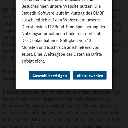
Besucherinnen unsere Website nutzen. Die
Die Führungsaufgaben werden zunehmend größer, was auch mit
Statistik-Software läuft im Auftrag des BMBF
den Themen Schulautonomie, Profilbildung von Schulen usw.
ausschließlich auf den Webservern unseres
zusammen hängt. Von Schulleitungen wird also erwartet, dass sie
Dienstleisters ITZBund. Eine Speicherung der
– gemeinsam mit anderen – eine Vision, ja eine Mission für ihre
Nutzungsinformationen findet nur dort statt.
Schule entwickeln, alle schulischen Bestrebungen auf das
Das Cookie hat eine Gültigkeit von 13
Erreichen dieser Ziele hin ausrichten und alle Schulbeteiligten auf
Monaten und löscht sich anschließend von
dem Weg dorthin mitnehmen. Schulleitungen auf Managerinnen
selbst. Eine Weitergabe der Daten an Dritte
und Manager zu reduzieren, trifft es insofern nicht.
erfolgt nicht.
Online-Redaktion:
Wie kann die Schulleitung die Schulqualität
Auswahl bestätigen
Alle auswählen
verbessern?
Pietsch:
Das ist natürlich in jeder Schule anders, da Schule nicht
gleich Schule ist. Grundsätzlich können Schulleitungen als
Führungskräfte aber drei maßgebliche Bereiche beeinflussen:
erstens die Arbeitsbedingungen von Lehrpersonen, zweitens die
Motivation und das Commitment von Lehrpersonen und drittens
die Innovationskapazität von Lehrpersonen. Dabei haben sie auf