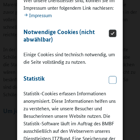
Wer unsere Dienstleister sind, können Sie im
Marenbach einer etwas schlaksig wirkenden Schülerin zu, die
Impressum unter folgendem Link nachlesen:
zuvor gerissen hatte. Dritter und letzter Versuch. Alle Augen in der
Impressum
vollen Turnhalle sind nun auf sie gerichtet. Laute Zurufe, dann
schneller Anlauf, Sprung - die Latte bleibt liegen. Am Ende
Notwendige Cookies (nicht
reichte es trotzdem nur zu Rang vier.
abwählbar)
In der Kantine herrscht Katzenjammer, denn die viertplazierte
Einige Cookies sind technisch notwendig, um
Schülerin hadert mit sich und ihren Konkurrentinnen: "Ich habe
die Seite vollständig zu nutzen.
die Stange doch nur mit der Hand berührt." Die anderen Mädchen
wären nicht besser gesprungen als sie. Der Schulleiter versucht zu
Statistik
besänftigen: "Wenn die Latte fällt, ist der Versuch ungültig. So
sind die Regeln." Marenbach legt Wert darauf, dass seine
Statistik-Cookies erfassen Informationen
Schülerinnen und Schüler auch lernen zu verlieren.
anonymisiert. Diese Informationen helfen uns
zu verstehen, wie unsere Besucher und
Um jedes Kind kämpfen
Besucherinnen unsere Website nutzen. Die
Statistik-Software läuft im Auftrag des BMBF
ausschließlich auf den Webservern unseres
Dienstleisters ITZBund. Eine Speicherung der