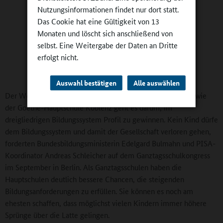
Nutzungsinformationen findet nur dort statt.
Das Cookie hat eine Gültigkeit von 13
Monaten und löscht sich anschließend von
selbst. Eine Weitergabe der Daten an Dritte
erfolgt nicht.
Schulleiter Ralf Marenbach
unterzeichnet die Siegerurkunden
Auswahl bestätigen
Alle auswählen
Der Wettbewerb um Bildungschancen ist hart: Für Schulen wie
der Goethe-Hauptschule Koblenz geht es darum, im
dreigliedrigen Bildungssystem Profil zu gewinnen. Kein Kind dürfe
dem Bildungssystem und damit der Gesellschaft verloren gehen,
forderten Bundesbildungsministerin Edelgard Bulmahn und PISA-
Koordinator Andreas Schleicher auf dem Ganztagsschulkongress
im September in Berlin. Als Ganztagsschulen haben die
Hauptschulen deutlich bessere Chancen, die steigenden
Bildungsanforderungen zu erfüllen. Sie können es noch am
ehesten schaffen, dass möglichst vielen Kindern immer höhere
Sprünge über die Latte gelingen.