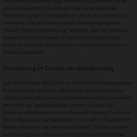
Die Goethe-Hauptschule liegt in einem Einzugsbereich, der als
sozialer Brennpunkt gilt. Außerdem hat das Schulgebäude
momentan vor allem zu wenig Raum. Um die Raumsituation zu
verbessern, sind zwar Mittel aus dem Investitionsprogramm
"Zukunft Bildung und Betreuung" beantragt, doch die Kommune
Koblenz ist ziemlich klamm. So sind rund 20 Millionen Euro
bereits an Kosten für Reparaturstau an insgesamt 46 Schulen in
Koblenz aufgelaufen.
Schulleitung im Zeichen der Globalisierung
Seit dem Schuljahr 2002/ 2003 ist die Schule ein Ganztagsbetrieb
in Angebotsform geworden, die mit dem 10. Schuljahr bis zur
mittleren Reife führt. Von 430 Schülerinnen und Schülern nutzen
50 Prozent das Ganztagsangebot, Tendenz steigend. Die
Schülerschaft kommt aus 30 verschiedenen Nationen, "und da ist
immer Bewegung", sagt Marenbach. "Der Stadtteil Neuendorf ist
ähnlich strukturiert wie unsere Schülerschaft." Ein Blick auf dem
Schulhof zeigt eine international bunt gemischte Schülerschar.