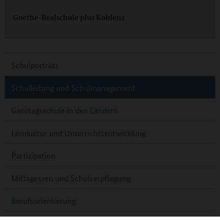
Goethe-Realschule plus Koblenz
Schulporträts
Schulleitung und Schulmanagement
Ganztagsschule in den Ländern
Lernkultur und Unterrichtsentwicklung
Partizipation
Mittagessen und Schulverpflegung
Berufsorientierung