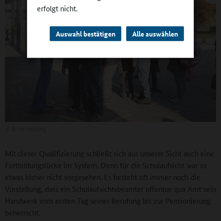
erfolgt nicht.
Auswahl bestätigen
Alle auswählen
©
Britta Hüning
Mit dieser Qualifizierung schließt sich aus unserer Sicht auch eine
Fortbildungslücke im System. Denn für die Schulaufsicht war so
etwas bisher nicht vorgesehen. Es besteht oft immer noch die
Vorstellung, dass ein Schulaufsichtsbeamter offenbar qua Amt sein
Handwerk vom ersten Tag seiner Berufung bis zur Pensionierung
beherrscht.