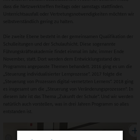
dass die Netzwerktreffen freitags oder samstags stattfinden.
Unterrichtsausfall oder Vertretungsnotwendigkeiten möchten wir
selbstverständlich gering zu halten.
Die zweite Ebene besteht in der gemeinsamen Qualifikation der
Schulleitungen und der Schulaufsicht. Diese sogenannte
Führungskräfteakademie findet einmal im Jahr, immer Ende
November, statt. Dort werden dem Entwicklungsstand des
Programms angepasste Themen behandelt. 2016 ging es um die
„Steuerung individualisierter Lernprozesse“. 2017 folgte die
„Steuerung von Prozessen digital-vernetzten Lernens“. 2018 ging
es insgesamt um die „Steuerung von Veränderungsprozessen“. In
diesem Jahr ist das Thema „Zukunft der Schule“. Und wir werden
natürlich auch vorstellen, was in drei Jahren Programm so alles
entstanden ist.