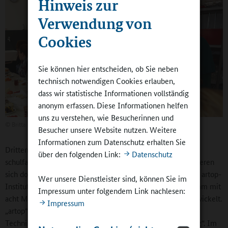
Hinweis zur
Verwendung von
Cookies
Sie können hier entscheiden, ob Sie neben
technisch notwendigen Cookies erlauben,
dass wir statistische Informationen vollständig
anonym erfassen. Diese Informationen helfen
uns zu verstehen, wie Besucherinnen und
©
Britta Hüning
Besucher unsere Website nutzen. Weitere
Informationen zum Datenschutz erhalten Sie
Drittens gibt es das Qualifizierungsprogramm für die
über den folgenden Link:
Datenschutz
schulfachlichen Referentinnen und Referenten: Sie qualifizieren
sich dort zu „Systemischen Beratern“. Frank Schmelzer vom artop-
Wer unsere Dienstleister sind, können Sie im
Institut an der Humboldt-Universität Berlin hat ein Programm mit
Impressum unter folgendem Link nachlesen:
acht Modulen zur systemischen Organisationsberatung entwickelt.
Impressum
„artop“ war ursprünglich eine Arbeitsgruppe „Arbeits- und
Technikgestaltung, Organisations- und Personalentwicklung“. Im