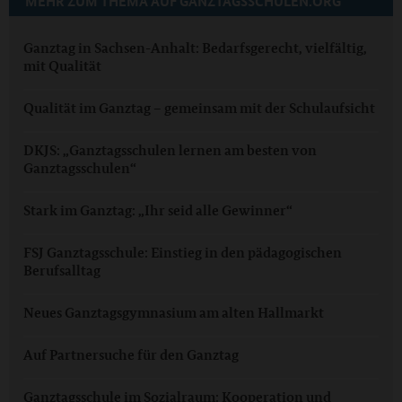
MEHR ZUM THEMA AUF GANZTAGSSCHULEN.ORG
Ganztag in Sachsen-Anhalt: Bedarfsgerecht, vielfältig,
mit Qualität
Qualität im Ganztag – gemeinsam mit der Schulaufsicht
DKJS: „Ganztagsschulen lernen am besten von
Ganztagsschulen“
Stark im Ganztag: „Ihr seid alle Gewinner“
FSJ Ganztagsschule: Einstieg in den pädagogischen
Berufsalltag
Neues Ganztagsgymnasium am alten Hallmarkt
Auf Partnersuche für den Ganztag
Ganztagsschule im Sozialraum: Kooperation und