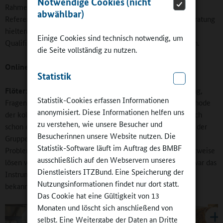
Notwendige Cookies (nicht
Rahmen der Qualifizierung konnten die schulfachlichen
abwählbar)
Referenten für sich erfahren, dass das, was sie bisher für Beratung
hielten, in Wahrheit nicht immer Beratung war. Ein Ziel der
Einige Cookies sind technisch notwendig, um
Qualifizierung ist es, diese Beratungskompetenz zu steigern.
die Seite vollständig zu nutzen.
Online-Redaktion:
Wie erreichen Sie dieses Ziel?
Statistik
Flöter:
In den Modulen wurden die Grundlagen der Beratung,
Statistik-Cookies erfassen Informationen
Fragen der Moderation in Konflikten und vor allem die Methode
anonymisiert. Diese Informationen helfen uns
der kollegialen Fallberatung vermittelt. Und es hat tatsächlich
zu verstehen, wie unsere Besucher und
schon etwas bewirkt: So wurden zum Beispiel Kollegen aus der
Besucherinnen unsere Website nutzen. Die
Gruppe mitgenommen, wenn sie an ihrer Schule vor einem
Statistik-Software läuft im Auftrag des BMBF
Problem standen, das sie lieber in einer gemeinsamen Sichtweise
ausschließlich auf den Webservern unseres
lösen wollten – sogar über Schulformen hinweg. Natürlich war das
Dienstleisters ITZBund. Eine Speicherung der
Instrument der kollegialen Fallberatung auch schon zuvor
Nutzungsinformationen findet nur dort statt.
bekannt. Jetzt wird es aber mehr und gezielter eingesetzt.
Das Cookie hat eine Gültigkeit von 13
Monaten und löscht sich anschließend von
selbst. Eine Weitergabe der Daten an Dritte