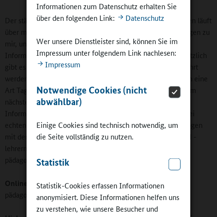
Informationen zum Datenschutz erhalten Sie
über den folgenden Link:
Datenschutz
Der ständige Kontakt zwischen Lehrern und Sozialpädagogen läuft
über mich. Einmal in der Woche bitte ich alle Sozialpädagogen zu
Wer unsere Dienstleister sind, können Sie im
mir, und sie können mir Besonderheiten schildern. Diese
Impressum unter folgendem Link nachlesen:
Informationen gebe ich dann an die Lehrkräfte weiter. Zusätzlich
Impressum
gibt es so genannte Kontaktordner, die für jede Klasse geführt
werden. Hier legen die Sozialpädagoginnen und -pädagogen eine
Notwendige Cookies (nicht
Art Tagebuch an. Die Klassenlehrer schauen sich das dann am
abwählbar)
nächsten Morgen an und geben gegebenenfalls relevante
Informationen an die Fachlehrerinnen und -lehrer weiter. Bei
Einige Cookies sind technisch notwendig, um
echten Problemen arrangieren wir Treffen der Sozialpädagogen
die Seite vollständig zu nutzen.
mit den entsprechenden Klassen- oder Fachlehrerinnen und -
lehrern. So ist insgesamt eine dichte Verzahnung und
pädagogische Betreuung der Kinder gegeben.
Statistik
Online-Redaktion:
Arbeiten die Sozialpädagoginnen und -
Statistik-Cookies erfassen Informationen
pädagogen auch am Vormittag mit?
anonymisiert. Diese Informationen helfen uns
zu verstehen, wie unsere Besucher und