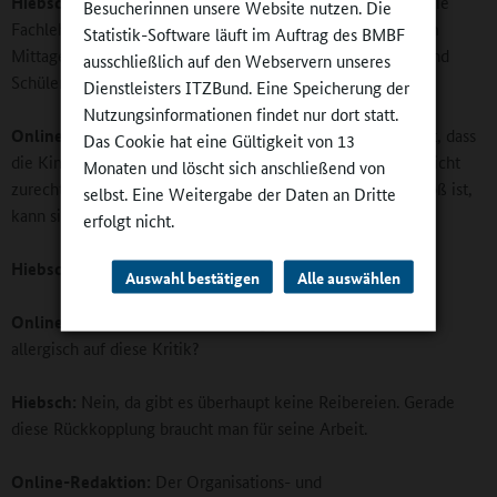
Hiebsch:
Die Arbeitsstunden am Vormittag werden durch die
Besucherinnen unsere Website nutzen. Die
Fachlehrer geleitet. Die Sozialpädagogen kommen erst zum
Statistik-Software läuft im Auftrag des BMBF
Mittagessen in die Schule und betreuen die Schülerinnen und
ausschließlich auf den Webservern unseres
Schüler dann bei den Arbeitsaufträgen.
Dienstleisters ITZBund. Eine Speicherung der
Nutzungsinformationen findet nur dort statt.
Online-Redaktion:
Wenn eine Sozialpädagogin beobachtet, dass
Das Cookie hat eine Gültigkeit von 13
die Kinder mit den Aufgaben einer bestimmten Lehrkraft nicht
Monaten und löscht sich anschließend von
zurecht kommen, weil zum Beispiel der Umfang viel zu groß ist,
selbst. Eine Weitergabe der Daten an Dritte
kann sie dann auch Rückmeldung an die Lehrkraft geben?
erfolgt nicht.
Hiebsch:
Natürlich, genau das ist ja der Punkt.
Auswahl bestätigen
Alle auswählen
Online-Redaktion:
Die Lehrer reagieren dann auch nicht
allergisch auf diese Kritik?
Hiebsch:
Nein, da gibt es überhaupt keine Reibereien. Gerade
diese Rückkopplung braucht man für seine Arbeit.
Online-Redaktion:
Der Organisations- und