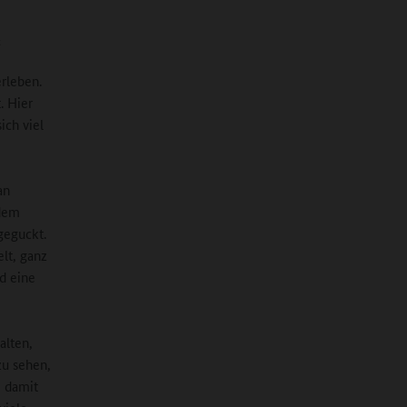
k
rleben.
. Hier
ich viel
an
 dem
geguckt.
elt, ganz
d eine
alten,
zu sehen,
e damit