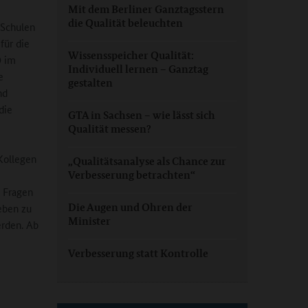
Mit dem Berliner Ganztagsstern
die Qualität beleuchten
 Schulen
für die
Wissensspeicher Qualität:
9 im
Individuell lernen – Ganztag
e
gestalten
nd
die
GTA in Sachsen – wie lässt sich
Qualität messen?
Kollegen
„Qualitätsanalyse als Chance zur
Verbesserung betrachten“
e Fragen
Die Augen und Ohren der
eben zu
Minister
erden. Ab
Verbesserung statt Kontrolle