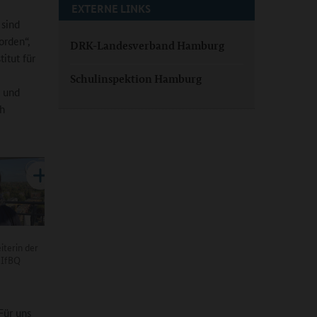
EXTERNE LINKS
 sind
orden“,
DRK-Landesverband Hamburg
titut für
Schulinspektion Hamburg
- und
ch
iterin der
 IfBQ
Für uns