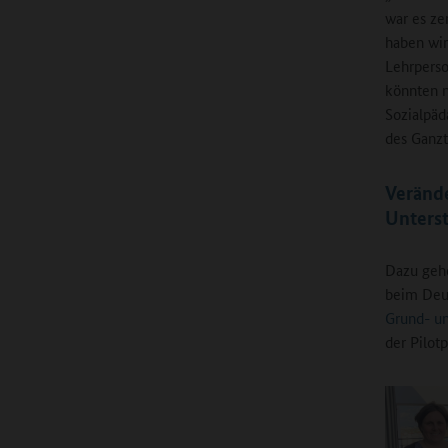
war es ze
haben wir
Lehrpers
könnten n
Sozialpäd
des Ganzt
Verände
Unters
Dazu gehö
beim Deut
Grund- un
der Pilot