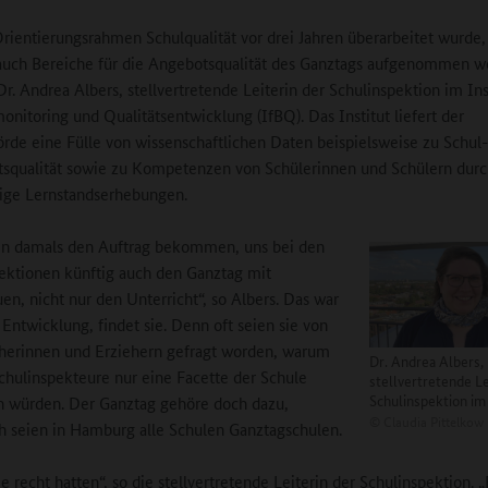
Orientierungsrahmen Schulqualität vor drei Jahren überarbeitet wurde,
auch Bereiche für die Angebotsqualität des Ganztags aufgenommen w
Dr. Andrea Albers, stellvertretende Leiterin der Schulinspektion im Ins
onitoring und Qualitätsentwicklung (IfBQ). Das Institut liefert der
rde eine Fülle von wissenschaftlichen Daten beispielsweise zu Schul
tsqualität sowie zu Kompetenzen von Schülerinnen und Schülern dur
ige Lernstandserhebungen.
en damals den Auftrag bekommen, uns bei den
ektionen künftig auch den Ganztag mit
en, nicht nur den Unterricht“, so Albers. Das war
 Entwicklung, findet sie. Denn oft seien sie von
herinnen und Erziehern gefragt worden, warum
Dr. Andrea Albers,
Schulinspekteure nur eine Facette der Schule
stellvertretende Le
Schulinspektion im
 würden. Der Ganztag gehöre doch dazu,
©
Claudia Pittelkow
ch seien in Hamburg alle Schulen Ganztagschulen.
e recht hatten“, so die stellvertretende Leiterin der Schulinspektion. „