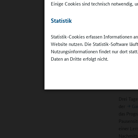
Einige Cookies sind technisch notwendig, um
geben für
Organisat
Statistik
Unterstüt
Statistik-Cookies erfassen Informationen a
Respekt
Website nutzen. Die Statistik-Software läu
Nutzungsinformationen findet nur dort statt
Auch DRK-
Daten an Dritte erfolgt nicht.
Tag als G
Fortbildu
dachte ich
alles bea
Drei Tage
der
Ga
das Prog
Pausensit
einer Ler
Nachmitt