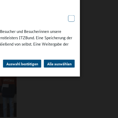
der in der
e Besucher und Besucherinnen unsere
enstleisters ITZBund. Eine Speicherung der
hließend von selbst. Eine Weitergabe der
Auswahl bestätigen
Alle auswählen