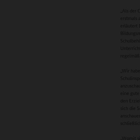
„Als der 
erstmals 
erläutert 
Bildungsm
Schulbehö
Unterrich
regelmäß
„Wir hab
Schulinsp
anzuschau
eine gute
den Erzie
sich die 
anschauen
schließli
„Womit si