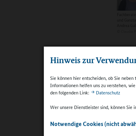
Fachberater
und Ganzta
Andrea Gab
©
Claudia P
Offenbar 
Hinweis zur Verwendu
Schulinsp
schon Sch
mitgenomm
Sie können hier entscheiden, ob Sie neben 
Beobachte
Informationen helfen uns zu verstehen, wi
Beobachte
den folgenden Link:
Datenschutz
Dadurch 
Wer unsere Dienstleister sind, können Sie
dass Insp
ihrem Elf
Notwendige Cookies (nicht abwäh
ein große
Rückmeldu