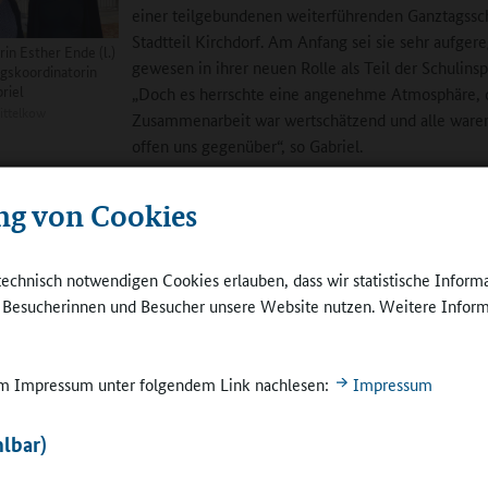
einer teilgebundenen weiterführenden Ganztagssc
Stadtteil Kirchdorf. Am Anfang sei sie sehr aufgere
in Esther Ende (l.)
gewesen in ihrer neuen Rolle als Teil der Schulinsp
gskoordinatorin
riel
„Doch es herrschte eine angenehme Atmosphäre, 
ittelkow
Zusammenarbeit war wertschätzend und alle ware
offen uns gegenüber“, so Gabriel.
hat sich das Image der Schulinspektion in den letzten Jahren veränder
ng von Cookies
ektionsleiterin Albers erklärt, woran das liegen könnte: „Wir haben i
ulleitungen von anderen Schulen als Schulformexperten bei jedem B
en und in die Inspektion integriert. Das gleiche haben wir dann mi
technisch notwendigen Cookies erlauben, dass wir statistische Inform
rinnen und Beobachtern für den Unterricht gemacht und jetzt mit de
e Besucherinnen und Besucher unsere Website nutzen. Weitere Inform
rinnen und Beobachtern für den Ganztag.“
würden immer mehr Netzwerke entstehen, und die Schulen würden 
 im Impressum unter folgendem Link nachlesen:
Impressum
ekteure gar nicht dem Klischee der „grauen Männer“ entsprächen, die
enbeinturm auf die Praxis herunterguckten. Vielmehr hätten die Insp
lbar)
s Interesse daran, den jeweiligen Standort kennenzulernen und eine
ng zu geben, wie die Schule von außen zu sehen ist. Das Ergebnis s