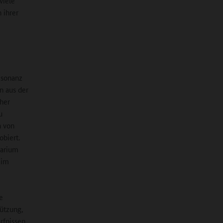
viele
 ihrer
esonanz
n aus der
her
u
n von
obiert.
tarium
 im
e
ützung,
fnissen,