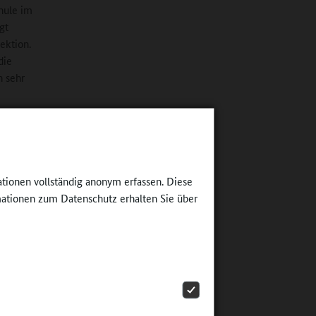
hule im
gt
ektion.
die
n sehr
t.
mmer
esuch
t den
ationen vollständig anonym erfassen. Diese
n
ationen zum Datenschutz erhalten Sie über
merken,
 aus
ekteure
oll Anstoß