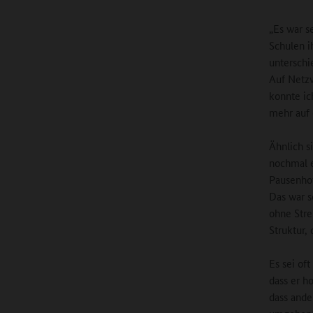
„Es war s
Schulen i
unterschi
Auf Netzw
konnte ic
mehr auf 
Ähnlich s
nochmal e
Pausenhof
Das war s
ohne Stre
Struktur, 
Es sei of
dass er h
dass ande