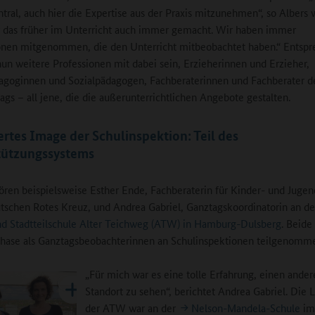
ntral, auch hier die Expertise aus der Praxis mitzunehmen“, so Albers w
 das früher im Unterricht auch immer gemacht. Wir haben immer
onen mitgenommen, die den Unterricht mitbeobachtet haben.“ Entsp
un weitere Professionen mit dabei sein, Erzieherinnen und Erzieher,
agoginnen und Sozialpädagogen, Fachberaterinnen und Fachberater d
ags – all jene, die die außerunterrichtlichen Angebote gestalten.
rtes Image der Schulinspektion: Teil des
tützungssystems
ren beispielsweise Esther Ende, Fachberaterin für Kinder- und Jugen
schen Rotes Kreuz, und Andrea Gabriel, Ganztagskoordinatorin an de
d Stadtteilschule Alter Teichweg (ATW) in Hamburg-Dulsberg
. Beide
phase als Ganztagsbeobachterinnen an Schulinspektionen teilgenomm
„Für mich war es eine tolle Erfahrung, einen ande
Standort zu sehen“, berichtet Andrea Gabriel. Die 
der ATW war an der
Nelson-Mandela-Schule
im 