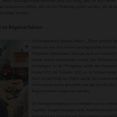
 Beide Ganztagsbeobachterinnen sind sich einig, dass sie auch selbst 
n bekommen hätten, wie vor Ort Probleme gelöst werden, die sie an
ch selber kennen.
 im Regelverfahren
Schulinspektorin Andrea Albers: „Diese positive R
haben wir von sehr vielen Ganztagsbeobachterinne
Pilotphase bekommen. Das war auch ein wesentlic
Grund, warum entschieden wurde, das Verfahren z
verstetigen.“ In der Pilotphase wurde das Verfahre
Herbst 2021 bis Frühjahr 2022 an 24 Schulen auspr
Nach Auswertung der Daten wurde das Instrumen
noch einmal weiter geschärft und soll nun ab 2023
Regelverfahren eingesetzt werden.
Die Beobachtungsbereiche enthalten sechs zentral
Aspekte: Gruppenmanagement, Autonomieunterst
Interaktionen, Umgang mit heterogenen Lernbedür