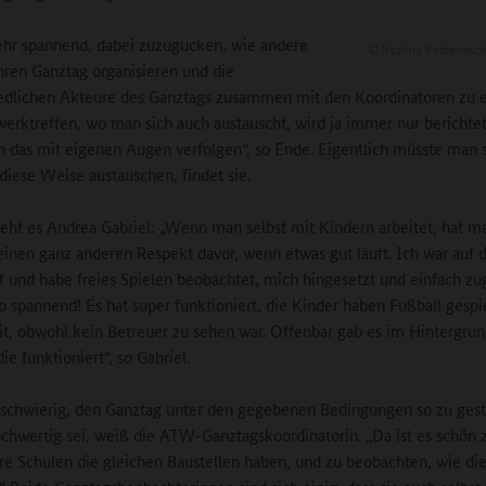
ehr spannend, dabei zuzugucken, wie andere
©
Sophia Pasternac
hren Ganztag organisieren und die
edlichen Akteure des Ganztags zusammen mit den Koordinatoren zu e
erktreffen, wo man sich auch austauscht, wird ja immer nur berichtet
h das mit eigenen Augen verfolgen“, so Ende. Eigentlich müsste man s
diese Weise austauschen, findet sie.
ieht es Andrea Gabriel: „Wenn man selbst mit Kindern arbeitet, hat m
inen ganz anderen Respekt davor, wenn etwas gut läuft. Ich war auf
 und habe freies Spielen beobachtet, mich hingesetzt und einfach zu
o spannend! Es hat super funktioniert, die Kinder haben Fußball gespi
it, obwohl kein Betreuer zu sehen war. Offenbar gab es im Hintergrun
die funktioniert“, so Gabriel.
t schwierig, den Ganztag unter den gegebenen Bedingungen so zu gest
ochwertig sei, weiß die ATW-Ganztagskoordinatorin. „Da ist es schön 
re Schulen die gleichen Baustellen haben, und zu beobachten, wie di