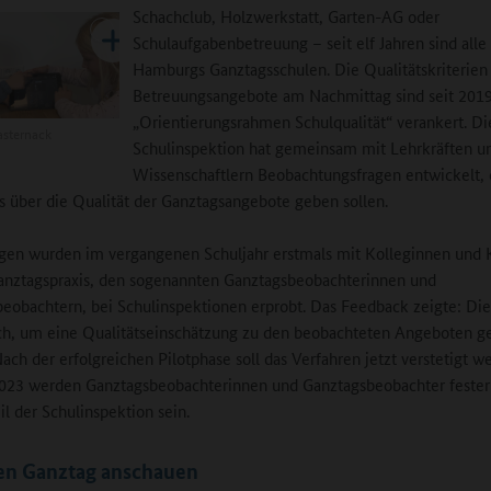
Schachclub, Holzwerkstatt, Garten-AG oder
Schulaufgabenbetreuung – seit elf Jahren sind alle
Hamburgs Ganztagsschulen. Die Qualitätskriterien 
Betreuungsangebote am Nachmittag sind seit 201
„Orientierungsrahmen Schulqualität“ verankert. Di
sternack
Schulinspektion hat gemeinsam mit Lehrkräften u
Wissenschaftlern Beobachtungsfragen entwickelt, 
s über die Qualität der Ganztagsangebote geben sollen.
gen wurden im vergangenen Schuljahr erstmals mit Kolleginnen und 
anztagspraxis, den sogenannten Ganztagsbeobachterinnen und
eobachtern, bei Schulinspektionen erprobt. Das Feedback zeigte: Di
ch, um eine Qualitätseinschätzung zu den beobachteten Angeboten g
ach der erfolgreichen Pilotphase soll das Verfahren jetzt verstetigt w
023 werden Ganztagsbeobachterinnen und Ganztagsbeobachter fester
il der Schulinspektion sein.
en Ganztag anschauen