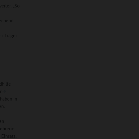
eiter. „So
rechend
er Träger
dhilfe
r
 haben in
en.
ren
Lehrerin
Einsatz,