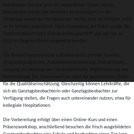
bekommen. Das war auch ein wesentlicher Grund, warum
entschieden wurde, das Verfahren zu verstetigen.“ In der
Pilotphase wurde das Verfahren von Herbst 2021 bis Frühjahr 2022
an 24 Schulen ausprobiert. Nach Auswertung der Daten wurde das
Instrumentarium noch einmal weiter geschärft und soll nun ab
2023 im Regelverfahren eingesetzt werden.
Die Beobachtungsbereiche enthalten sechs zentrale Aspekte:
Gruppenmanagement, Autonomieunterstützung, Interaktionen,
Umgang mit heterogenen Lernbedürfnissen, Rhythmisierung und
Raumnutzung. Die Schulinspektion nutzt die gesammelten Daten
für die Qualitätseinschätzung. Gleichzeitig können Lehrkräfte, die
sich als Ganztagsbeobachterin oder Ganztagsbeobachter zur
Verfügung stellen, die Fragen auch untereinander nutzen, etwa für
kollegiale Hospitationen.
Die Vorbereitung erfolgt über einen Online-Kurs und einen
Präsenzworkshop, anschließend besuchen die frisch ausgebildeten
Ganztagsbeobachter eine Schule und beobachten einen Tag lang