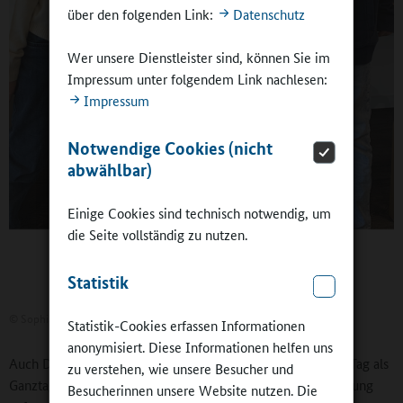
über den folgenden Link:
Datenschutz
Wer unsere Dienstleister sind, können Sie im
Impressum unter folgendem Link nachlesen:
Impressum
Notwendige Cookies (nicht
abwählbar)
Einige Cookies sind technisch notwendig, um
die Seite vollständig zu nutzen.
Statistik
©
Sophia Pasternack
Statistik-Cookies erfassen Informationen
anonymisiert. Diese Informationen helfen uns
Auch DRK-Fachberaterin Esther Ende war an ihrem ersten Tag als
zu verstehen, wie unsere Besucher und
Ganztagsbeobachterin etwas nervös. „Als wir in der Fortbildung
Besucherinnen unsere Website nutzen. Die