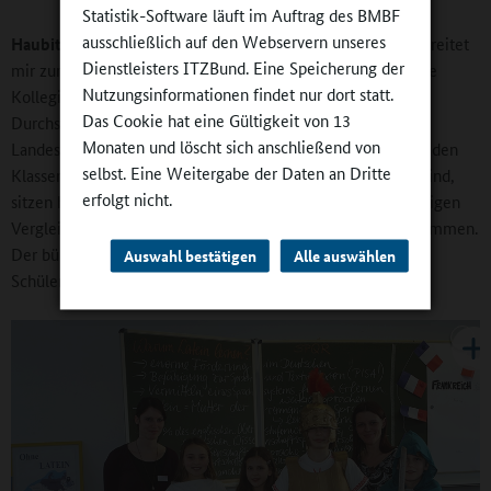
Statistik-Software läuft im Auftrag des BMBF
ausschließlich auf den Webservern unseres
Haubitz:
Das ist aktuell die größte Herausforderung und bereitet
Dienstleisters ITZBund. Eine Speicherung der
mir zunehmend Sorge. Ich muss Acht geben, dass ich meine
Nutzungsinformationen findet nur dort statt.
Kolleginnen und Kollegen nicht verbrenne. Mit dem
Das Cookie hat eine Gültigkeit von 13
Durchschnittsalter entspricht mein Kollegium exakt dem
Monaten und löscht sich anschließend von
Landesdurchschnitt – der liegt inzwischen bei 54 Jahren. In den
selbst. Eine Weitergabe der Daten an Dritte
Klassenzimmern, die eigentlich für 24 Schüler zugelassen sind,
erfolgt nicht.
sitzen heute 28 und mehr Schüler. Die Anzahl von fragwürdigen
Vergleichsarbeiten hat gerade in den letzten Jahren zugenommen.
Der bürokratische Aufwand ist immens gewachsen. Unsere
Auswahl bestätigen
Alle auswählen
Schülerinnen und Schüler werden komplizierter.