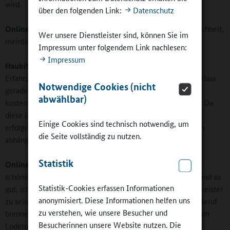
wird.
über den folgenden Link:
Datenschutz
Online-Redaktion:
Ganztagsschule garantiere Chancengleichheit,
Wer unsere Dienstleister sind, können Sie im
meinten Sie vor fünf Jahren. Hat sich die Erwartung erfüllt?
Impressum unter folgendem Link nachlesen:
Impressum
Haubitz:
Zu dieser Aussage stehe ich auch heute noch. Die
Erfahrungen und Analysen der letzten Jahre haben gezeigt, dass
Notwendige Cookies (nicht
gerade Schüler aus sozial schwachen Elternhäusern unsere
abwählbar)
kostenfreien Forder- und Förderangebote mehrfach nutzen. Da
diese über alle Klassenstufen angeboten werden, ist der
Einige Cookies sind technisch notwendig, um
erfolgreiche Schulabschluss nicht vom Geldbeutel der Eltern
die Seite vollständig zu nutzen.
abhängig.
Statistik
Online-Redaktion:
Ihre Schulhomepage ist mit einem sehr
schönen Luther-Zitat überschrieben: „Es gefällt mir kein Stand so
Statistik-Cookies erfassen Informationen
gut, ich wollte auch keinen lieber annehmen, als ein Schulmeister
anonymisiert. Diese Informationen helfen uns
zu sein“. Und noch ein Zitat von Ihnen: „Man muss für den Beruf
zu verstehen, wie unsere Besucher und
brennen.“ Wie halten Sie das Feuer – auch im Kollegium - am
Besucherinnen unsere Website nutzen. Die
Lodern?