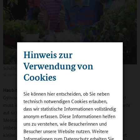
Hinweis zur
Verwendung von
Schulfest 2013
Cookies
©
Gymnasium Klotzsche
Haubitz:
Der Erhalt einer klaren Wertestruktur an unserem
Sie können hier entscheiden, ob Sie neben
Gymnasium wird von Jahr zu Jahr anstrengender. Zunehmend
technisch notwendigen Cookies erlauben,
muss ich erkennen, dass meine Schülerinnen und Schüler mehr
dass wir statistische Informationen vollständig
auf sich selbst als auf ihre Mitschüler schauen. Dieser Ich-
anonym erfassen. Diese Informationen helfen
Mentalität versuchen meine Kolleginnen und Kollegen
uns zu verstehen, wie Besucherinnen und
insbesondere im Ganztagsangebot zu begegnen, da man da
Besucher unsere Website nutzen. Weitere
kleine, homogene Gruppen hat, in denen Teamarbeit trainiert
Informationen zum Datenschutz erhalten Sie