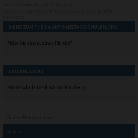
Autor/in: Artikelüberschrift. Datum. In:
https://www.ganztagsschulen.org/xxx. Datum des Zugriffs:
00.00.0000
MEHR ZUM THEMA AUF GANZTAGSSCHULEN.ORG
"Alle für einen, einer für alle"
EXTERNE LINKS
Mittelschule Insel Schütt Nürnberg
Baden-Württemberg
Bayern