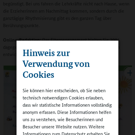
begünstigt. Bei uns fahren die Lehrkräfte nicht nach Hause, wenn
die Erzieherinnen am Nachmittag kommen, sondern durch die
ganztägige Rhythmisierung gibt es den ganzen Tag über
Berührungspunkte.
Online-Redaktion:
Das Elternengagement hielten Sie 2004
dagegen für ausbaufähig. Wie hat es sich in den neun Jahren
Hinweis zur
entwickelt?
Verwendung von
Cookies
Sie können hier entscheiden, ob Sie neben
technisch notwendigen Cookies erlauben,
dass wir statistische Informationen vollständig
anonym erfassen. Diese Informationen helfen
uns zu verstehen, wie Besucherinnen und
Besucher unsere Website nutzen. Weitere
Informationen zum Datenschutz erhalten Sie