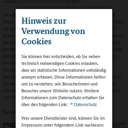
wechseln, weil es diese vor Ort nicht gibt.“
Sie selbst hofft, dass ihre Schule eines Tages die Möglichkeit
Hinweis zur
erhält, in den teilgebundenen Ganztag einzusteigen: „Dann haben
Verwendung von
wir gesichert alle Kinder am Nachmittag da und können noch
besser rhythmisieren.“ Unabhängig von der Form des Ganztags riet
Cookies
sie den Schulen, eine Teamvision für den Ganztag zu entwickeln.
Kernfragen sollten dabei lauten: „Was hat uns bisher am Ganztag
gehindert? Was können wir von dem, was wir bisher anbieten,
Sie können hier entscheiden, ob Sie neben
mitnehmen? Was muss passieren, damit der Ganztag für
technisch notwendigen Cookies erlauben,
Schülerinnen und Schüler, aber auch für deren Eltern einen
dass wir statistische Informationen vollständig
Mehrwert ergibt?“. Aber auch die Frage sei wichtig: „Wie wird es
anonym erfassen. Diese Informationen helfen
für uns Lehrkräfte lebenswert?“ Denn, so fügte sie klar hinzu:
uns zu verstehen, wie Besucherinnen und
„Ganztag beginnt um 8 Uhr und nicht nach dem Unterricht. Alle
Besucher unsere Website nutzen. Weitere
sind für ihn verantwortlich.“
Informationen zum Datenschutz erhalten Sie
über den folgenden Link:
Datenschutz
Talentschmiede: Ganztag „anders gedacht“
Wer unsere Dienstleister sind, können Sie im
Impressum unter folgendem Link nachlesen: