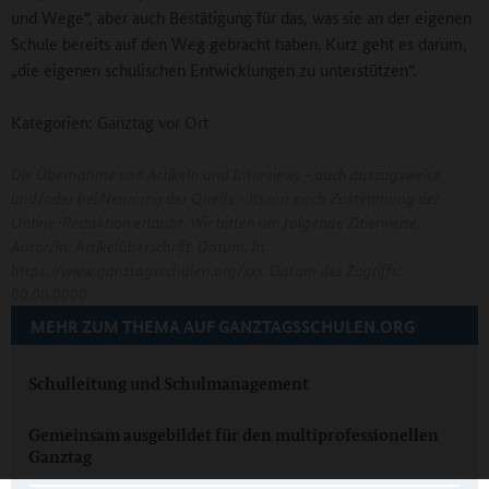
und Wege“, aber auch Bestätigung für das, was sie an der eigenen
Schule bereits auf den Weg gebracht haben. Kurz geht es darum,
„die eigenen schulischen Entwicklungen zu unterstützen“.
Kategorien:
Ganztag vor Ort
Die Übernahme von Artikeln und Interviews - auch auszugsweise
und/oder bei Nennung der Quelle - ist nur nach Zustimmung der
Online-Redaktion erlaubt. Wir bitten um folgende Zitierweise:
Autor/in: Artikelüberschrift. Datum. In:
https://www.ganztagsschulen.org/xxx. Datum des Zugriffs:
00.00.0000
MEHR ZUM THEMA AUF GANZTAGSSCHULEN.ORG
Schulleitung und Schulmanagement
Gemeinsam ausgebildet für den multiprofessionellen
Ganztag