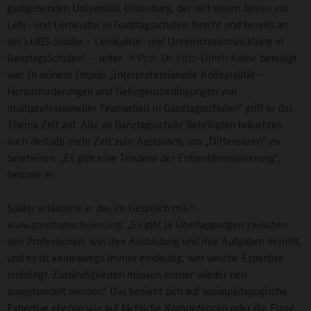
gastgebenden Universität Oldenburg, der seit vielen Jahren zur
Lehr- und Lernkultur in Ganztagsschulen forscht und bereits an
der LUGS-Studie – Lernkultur- und Unterrichtsentwicklung in
GanztagsSchulen“ – unter
Prof. Dr. Fritz-Ulrich Kolbe
beteiligt
war. In seinem Impuls „Interprofessionelle Kollegialität –
Herausforderungen und Gelingensbedingungen von
multiprofessioneller Teamarbeit in Ganztagsschulen“ griff er das
Thema Zeit auf. Alle an Ganztagsschule Beteiligten bräuchten
auch deshalb mehr Zeit zum Austausch, um „Differenzen“ zu
bearbeiten. „Es gibt eine Tendenz der Entproblematisierung“,
betonte er.
Später erläuterte er das im Gespräch mit
www.ganztagsschulen.org
: „Es gibt ja Überlappungen zwischen
den Professionen, was ihre Ausbildung und ihre Aufgaben betrifft,
und es ist keineswegs immer eindeutig, wer welche Expertise
einbringt. Zuständigkeiten müssen immer wieder neu
ausgehandelt werden.“ Das bezieht sich auf sozialpädagogische
Expertise ebenso wie auf fachliche Kompetenzen oder die Frage,