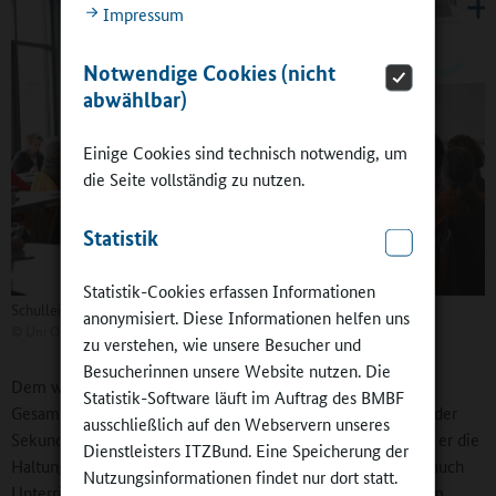
Impressum
Notwendige Cookies (nicht
abwählbar)
Einige Cookies sind technisch notwendig, um
die Seite vollständig zu nutzen.
Statistik
Statistik-Cookies erfassen Informationen
Schulleiter Benjamin Jürgens stellt die IGS Buchholz vor
anonymisiert. Diese Informationen helfen uns
©
Uni Oldenburg | Präsentationstechnik
zu verstehen, wie unsere Besucher und
Besucherinnen unsere Website nutzen. Die
Dem würde der Ganztagskoordinator der Integrierten
Statistik-Software läuft im Auftrag des BMBF
Gesamtschule Buchholz, Benjamin Jürgens, zugleich Leiter der
ausschließlich auf den Webservern unseres
Sekundarstufe I, wohl zustimmen. In seinem Impuls stellte er die
Dienstleisters ITZBund. Eine Speicherung der
Haltung seiner Schule zum Ganztag vor. Er fragte, ob nicht auch
Nutzungsinformationen findet nur dort statt.
Unterricht selbst ein Konzept sein könne, mit dem man dem