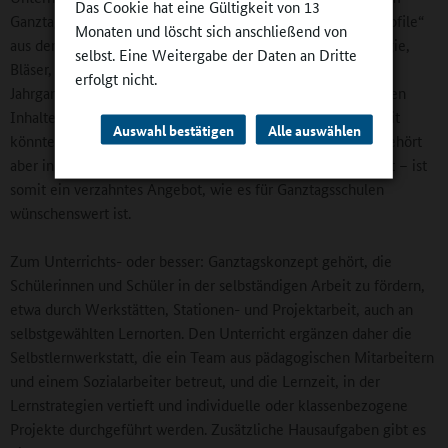
Das Cookie hat eine Gültigkeit von 13
Ganztag begegne. Zum Konzept der Schule zählen fünf „Profile“
Monaten und löscht sich anschließend von
aus denen die Schülerinnen und Schüler auswählen: Ökologie,
selbst. Eine Weitergabe der Daten an Dritte
Bläser, Kunst und Theater, Sport sowie MINT. Bis zur
erfolgt nicht.
Jahrgangsstufe 8 beschäftigen sie sich mit den dazugehörigen
Inhalten wöchentlich zwei Stunden lang. Diese Projektarbeit
Auswahl bestätigen
Alle auswählen
könnte ebenso Arbeitsgemeinschaft genannt werden, sie gehört
aber in der gebundenen Ganztagsschule zum Fachunterricht – ist
somit ein verzahntes Angebot, wie es für Ganztagsschulen
wünschenswert ist.
Zum Unterrichts- oder besser: Ganztagskonzept gehört, die
Schülerinnen und Schüler in der selbständigen Arbeit zu fördern,
etwa durch Werkstätten, Stationen- und Projektarbeit, auch an
selbstgewählten Lernorten. Den Unterricht ergänzen daher die
Selbstlernwerkstatt, die ein Team aus pädagogischen Mitarbeitern
und einem Sozialarbeiter betreut, und die Lernzeit, in der
Lernstrategien vertieft und individuelle oder klassenbezogene
Projekte durchgeführt werden. Zusätzliche Hausaufgaben gibt es