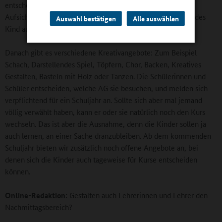
entscheiden können. Für alle drei Bereiche gibt es
Aufsichtspersonal, sodass wir gewährleisten können, dass jedes
Auswahl bestätigen
Alle auswählen
Kind auch wirklich Mittag gegessen hat.
Danach gibt es verschiedene Kreativangebote: Zum Beispiel
Schach, Darstellendes Spiel, Töpfern, Chor, Backen, Kreatives
Gestalten, Basteln mit Holz oder Tanzen. Die Schülerinnen und
Schüler entscheiden, welche AG sie besuchen, und melden sich
verpflichtend für ein Schuljahr an. Sollte sich aber mal jemand
völlig verwählt haben, kann er oder sie natürlich noch den Kurs
wechseln. Das ist aber die Ausnahme, denn die Kinder sollen ja
auch lernen, an einer Sache dranzubleiben. Ab dem kommenden
Schuljahr bieten wir zusätzlich noch offene Angebote an, bei
denen sich die Kinder auch tageweise für Kurse entscheiden
können.
Online-Redaktion:
Gestalten auch Lehrerinnen und Lehrer den
Nachmittagsbereich?