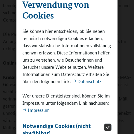
Verwendung von
benötigten Material zu versorgen, um ihr Wissen zu vertiefen und
Cookies
sich neues Wissen anzueignen. Es gibt auch
Computerarbeitsplätze, die sie nutzen können.
Sie können hier entscheiden, ob Sie neben
Die Pausenklingel haben wir abgeschafft. Der morgendliche
technisch notwendigen Cookies erlauben,
Anfang ist gleitend, die Klassen können beginnen, wie sie es für
dass wir statistische Informationen vollständig
richtig halten.
anonym erfassen. Diese Informationen helfen
uns zu verstehen, wie Besucherinnen und
Online-Redaktion:
Was zeichnet Ihre Schule noch aus?
Besucher unsere Website nutzen. Weitere
Informationen zum Datenschutz erhalten Sie
Kreßner:
Wir sind eine umweltgerechte Schule mit einem EMAS-
über den folgenden Link:
Datenschutz
Gütesiegel (EMAS= Europäisches Umwelt-Audit-System). Uns ist
wichtig, dass die Kinder umweltgerechtes Verhalten
Wer unsere Dienstleister sind, können Sie im
verinnerlichen. Daher sind sie dafür verantwortlich, dass der Müll
Impressum unter folgendem Link nachlesen:
getrennt wird, das Licht ausgemacht wird, das Wasser nicht
Impressum
unnötig läuft und im Winter nicht bei geöffneten Fenstern geheizt
wird. Unsere Kinder achten selbstständig auf solche Dinge, das
Notwendige Cookies (nicht
läuft ganz automatisch über das ganze Jahr.
abwählbar)