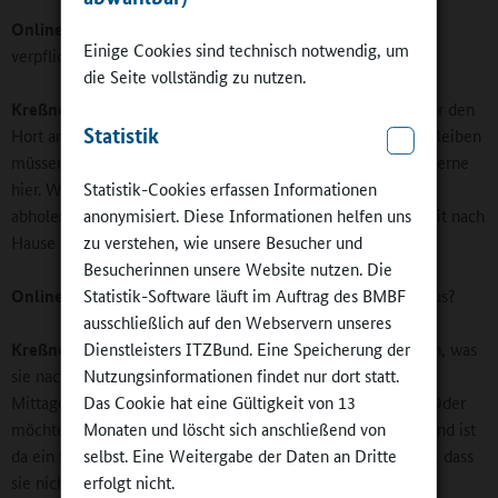
Online-Redaktion:
Ist die Teilnahme am Ganztagsangebot
Einige Cookies sind technisch notwendig, um
verpflichtend?
die Seite vollständig zu nutzen.
Kreßner:
Jedes Kind, das unsere Schule besucht, ist auch für den
Statistik
Hort angemeldet. Das bedeutet nicht, dass alle bis 17 Uhr bleiben
müssen. Aber viele Schülerinnen und Schüler sind einfach gerne
Statistik-Cookies erfassen Informationen
hier. Wir hatten schon Fälle, dass die Eltern, die ihre Kinder
anonymisiert. Diese Informationen helfen uns
abholen wollten, wieder gehen mussten, weil diese nicht mit nach
zu verstehen, wie unsere Besucher und
Hause wollten.
Besucherinnen unsere Website nutzen. Die
Statistik-Software läuft im Auftrag des BMBF
Online-Redaktion:
Wie sieht die Nachmittagsgestaltung aus?
ausschließlich auf den Webservern unseres
Dienstleisters ITZBund. Eine Speicherung der
Kreßner:
Ab Klasse 2 können die Kinder selber entscheiden, was
Nutzungsinformationen findet nur dort statt.
sie nach dem Unterricht zuerst tun wollen: Gehe ich zuerst
Das Cookie hat eine Gültigkeit von 13
Mittagessen oder will ich mich erst ausruhen und spielen? Oder
Monaten und löscht sich anschließend von
möchte ich als erstes die Hausaufgaben erledigen? Jedes Kind ist
selbst. Eine Weitergabe der Daten an Dritte
da ein bisschen anders, und es kommt ihnen sehr entgegen, dass
erfolgt nicht.
sie nicht alle das Gleiche machen müssen, sondern sich frei