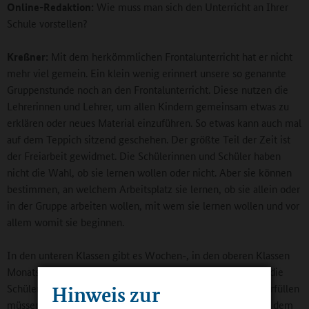
Online-Redaktion:
Wie muss man sich den Unterricht an Ihrer
Schule vorstellen?
Kreßner:
Mit dem herkömmlichen Frontalunterricht hat er nicht
mehr viel gemein. Ein klein wenig erinnert unsere so genannte
Gruppenstunde noch an den Frontalunterricht. Diese nutzen die
Lehrerinnen und Lehrer, um allen Kindern gemeinsam etwas zu
erklären oder neues Material einzuführen. So etwas kann auch mal
auf dem Teppich sitzend geschehen. Der größte Teil der Zeit ist
der Freiarbeit gewidmet. Die Schülerinnen und Schüler haben
nicht die Wahl, ob sie lernen wollen oder nicht. Aber sie können
bestimmen, an welchem Arbeitsplatz sie lernen, ob sie allein oder
in der Gruppe arbeiten wollen, mit wem sie lernen wollen und vor
allem womit sie beginnen.
In den unteren Klassen gibt es Wochen-, in den oberen Klassen
Monatspläne. In diesen Plänen stehen Pflichtaufgaben, die die
Hinweis zur
Schülerinnen und Schüler in einem bestimmten Zeitraum erfüllen
müssen. Darüber hinaus haben sie die Möglichkeit, sich mit dem