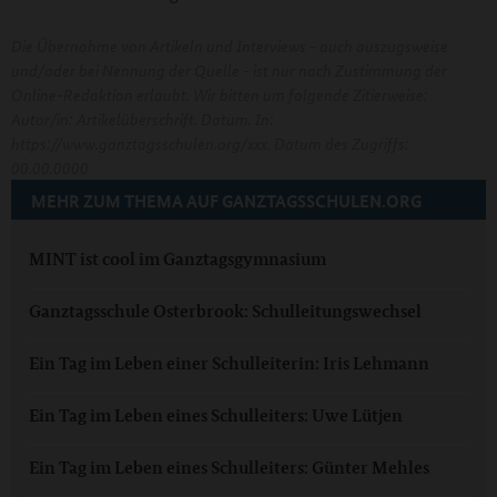
Die Übernahme von Artikeln und Interviews - auch auszugsweise
und/oder bei Nennung der Quelle - ist nur nach Zustimmung der
Online-Redaktion erlaubt. Wir bitten um folgende Zitierweise:
Autor/in: Artikelüberschrift. Datum. In:
https://www.ganztagsschulen.org/xxx. Datum des Zugriffs:
00.00.0000
MEHR ZUM THEMA AUF GANZTAGSSCHULEN.ORG
MINT ist cool im Ganztagsgymnasium
Ganztagsschule Osterbrook: Schulleitungswechsel
Ein Tag im Leben einer Schulleiterin: Iris Lehmann
Ein Tag im Leben eines Schulleiters: Uwe Lütjen
Ein Tag im Leben eines Schulleiters: Günter Mehles