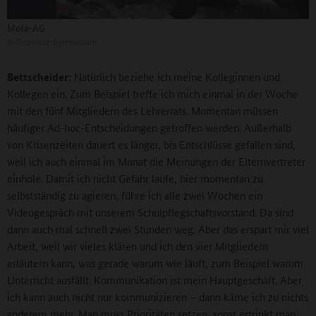
Mofa-AG
©
Ritzefeld-Gymnasium
Bettscheider:
Natürlich beziehe ich meine Kolleginnen und
Kollegen ein. Zum Beispiel treffe ich mich einmal in der Woche
mit den fünf Mitgliedern des Lehrerrats. Momentan müssen
häufiger Ad-hoc-Entscheidungen getroffen werden. Außerhalb
von Krisenzeiten dauert es länger, bis Entschlüsse gefallen sind,
weil ich auch einmal im Monat die Meinungen der Elternvertreter
einhole. Damit ich nicht Gefahr laufe, hier momentan zu
selbstständig zu agieren, führe ich alle zwei Wochen ein
Videogespräch mit unserem Schulpflegschaftsvorstand. Da sind
dann auch mal schnell zwei Stunden weg. Aber das erspart mir viel
Arbeit, weil wir vieles klären und ich den vier Mitgliedern
erläutern kann, was gerade warum wie läuft, zum Beispiel warum
Unterricht ausfällt. Kommunikation ist mein Hauptgeschäft. Aber
ich kann auch nicht nur kommunizieren – dann käme ich zu nichts
anderem mehr. Man muss Prioritäten setzen, sonst ertrinkt man.