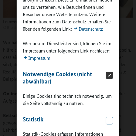
uns zu verstehen, wie Besucherinnen und
Besucher unsere Website nutzen. Weitere
Informationen zum Datenschutz erhalten Sie
Lernwerkstatt Informatik
©
Ritzefeld-Gymnasium
über den folgenden Link:
Datenschutz
Wir haben hier das Glück, dass wir mit konstruktiven und
Wer unsere Dienstleister sind, können Sie im
hilfreichen Menschen zu tun haben. Aber es kann doch nicht sein,
Impressum unter folgendem Link nachlesen:
dass ein System davon abhängig ist, dass da zufällig mal einer
Impressum
sitzt, der mehr als 100 Prozent gibt. Die Organisation hinkt der
Realität hinterher. Die Digitalisierung ist hier das augenfälligste
Notwendige Cookies (nicht
Beispiel.
abwählbar)
Online-Redaktion:
Haben sich in Ihrer Zeit als Schulleiter die
Einige Cookies sind technisch notwendig, um
Aufgaben von Schulen verändert?
die Seite vollständig zu nutzen.
Bettscheider:
Die Ansprüche an Schulen sind deutlich höher
Statistik
geworden. Die pädagogischen Herausforderungen für die
Lehrkräfte haben sich erhöht, und der Aufgabenumfang wird
Statistik-Cookies erfassen Informationen