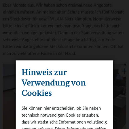
über Monate aus. Wir haben schon dreimal neue Angebote
einholen müssen. An meiner alten Schule musste ich fünf Monate
um Steckdosen für unser WLAN-Netz kämpfen. Normalerweise
hätte ich den Elektriker von nebenan beauftragt, das hätte auch
wesentlich weniger gekostet. Denn in der Stadtverwaltung waren
sehr viele Angestellte mit dieser Frage beschäftigt, am Ende
hätten wir dafür goldene Steckdosen bekommen können. Oft hat
man zu viele offene Fäden in der Hand.
Hinweis zur
Verwendung von
Cookies
Sie können hier entscheiden, ob Sie neben
technisch notwendigen Cookies erlauben,
dass wir statistische Informationen vollständig
anonym erfassen. Diese Informationen helfen