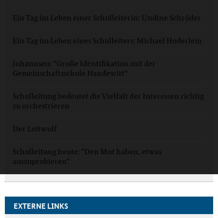
Ein Tag im Leben einer Schulleiterin: Undine Schröder
Ein Tag im Leben eines Schulleiters: Michael Hoderlein
Johannsen: "Große Identifikation mit der
Gemeinschaftsschule Handewitt"
Schulleitung bedeutet die Vielfalt der Interessen richtig
zu orchestrieren
Der Leitwolf
Schulleitung heute: "Den Mut haben, etwas
auszuprobieren"
EXTERNE LINKS