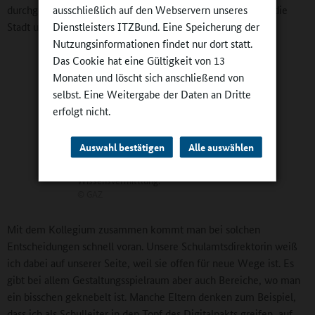
durchgezogen. Wir haben zum Beispiel nicht gewartet, bis die
ausschließlich auf den Webservern unseres
Stadt uns eine neue Mensa hinstellt.
Dienstleisters ITZBund. Eine Speicherung der
Nutzungsinformationen findet nur dort statt.
Das Cookie hat eine Gültigkeit von 13
Monaten und löscht sich anschließend von
selbst. Eine Weitergabe der Daten an Dritte
erfolgt nicht.
Auswahl bestätigen
Alle auswählen
„Schule ist mehr als reine
Wissensvermittlung.“
©
GAZ
Mit dem Kollegium zusammen kommt man bei solchen
Entscheidungen schnell voran. Unsere Schulamtsdirektorin weiß
ich dabei auf unserer Seite, weil sie offen für neue Wege ist. Es
gibt bei allem Gestaltungsspielraum aber auch Bereiche, wo man
ein bisschen geknebelt ist. Manche Eltern denken zum Beispiel,
dass ich als Schulleiter in den Topf des Digitalpakts greifen, auf