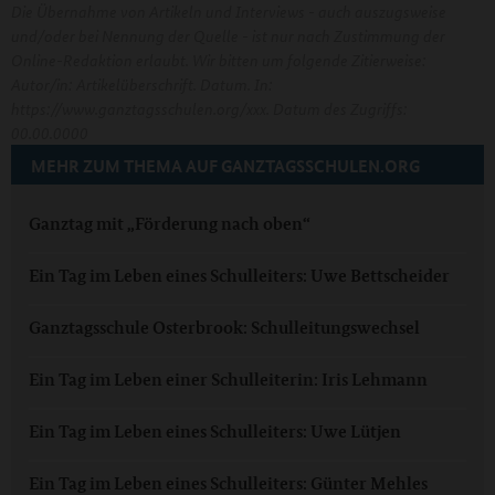
Die Übernahme von Artikeln und Interviews - auch auszugsweise
und/oder bei Nennung der Quelle - ist nur nach Zustimmung der
Online-Redaktion erlaubt. Wir bitten um folgende Zitierweise:
Autor/in: Artikelüberschrift. Datum. In:
https://www.ganztagsschulen.org/xxx. Datum des Zugriffs:
00.00.0000
MEHR ZUM THEMA AUF GANZTAGSSCHULEN.ORG
Ganztag mit „Förderung nach oben“
Ein Tag im Leben eines Schulleiters: Uwe Bettscheider
Ganztagsschule Osterbrook: Schulleitungswechsel
Ein Tag im Leben einer Schulleiterin: Iris Lehmann
Ein Tag im Leben eines Schulleiters: Uwe Lütjen
Ein Tag im Leben eines Schulleiters: Günter Mehles