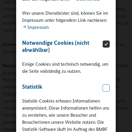
natürlich teilgenommen. Die Qualifizierung für schulische
Führungskräfte bezieht sich auf das veränderte Rollenverständnis,
Wer unsere Dienstleister sind, können Sie im
auf die Gesprächsführung und Kommunikation im Kollegium, auf
Impressum unter folgendem Link nachlesen:
rechtliche Fragen, wie Vertragsabschlüsse. Alles in allem fühlte ich
Impressum
mich sehr gut vorbereitet.
Notwendige Cookies (nicht
Online-Redaktion:
Wie viel Gestaltungsspielraum haben Sie als
abwählbar)
Schulleiter?
Einige Cookies sind technisch notwendig, um
Becker:
Da muss ich ein bisschen ausholen. Mein erstes Jahr hätte
die Seite vollständig zu nutzen.
ja gerne etwas einfacher sein dürfen. Unter den
Pandemiebedingungen muss ich oft kurzfristig auf die schnell
Statistik
aufeinanderfolgenden Vorgaben reagieren. Ich muss sie dem
Kollegium transparent kommunizieren, da bin ich mehr
„ausführendes Organ“. Was die pädagogische Ausrichtung angeht,
Statistik-Cookies erfassen Informationen
verfüge ich über einen sehr großen Spielraum. Wir spielen gerade
anonymisiert. Diese Informationen helfen uns
mit dem Gedanken, „Pädagogisch selbstständige Schule“ zu
zu verstehen, wie unsere Besucher und
werden, was uns noch mehr Freiräume ermöglichen würde.
Besucherinnen unsere Website nutzen. Die
Unsere „neue GAZ“ haben wir mehr oder weniger einfach
Statistik-Software läuft im Auftrag des BMBF