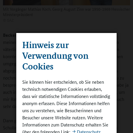
Mit Vorgänger Mathias Koch. Georg August Zinn war 1950-1969 Hessischer
Ministerpräsident
©
GAZ
Becker:
Den absolut größten Batzen habe ich natürlich von
meinem Vorgänger Mathias Koch abbekommen. Das war ein
Hinweis zur
väterliches Verhältnis, in dem wir uns sehr offen austauschen
Verwendung von
konnten. Ich konnte sehen, wie er mit schwierigen Situationen
umgegangen ist, und habe mir gerne das eine oder andere
Cookies
abgeguckt. Vor der Amtsübergabe Mitte 2020 haben wir uns
nochmal in den Sommerferien zusammengesetzt, um genau zu
Sie können hier entscheiden, ob Sie neben
besprechen, worauf jetzt zu achten ist. Aber einen Berater habe ja
technisch notwendigen Cookies erlauben,
auch in meiner Familie: Ich rufe meinen Vater weiterhin an, um
dass wir statistische Informationen vollständig
mir Rat zu holen, wie er etwas regeln würde. Dafür bin ich auch
anonym erfassen. Diese Informationen helfen
sehr dankbar.
uns zu verstehen, wie Besucherinnen und
Besucher unsere Website nutzen. Weitere
Dann gibt es bei uns die QSH, die „Qualifizierung für
Informationen zum Datenschutz erhalten Sie
Schulleiterinnen und Schulleiter in Hessen“. An der habe ich
über den folgenden Link:
Datenschutz