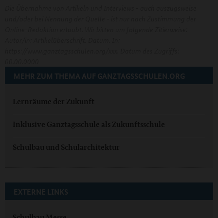
Die Übernahme von Artikeln und Interviews - auch auszugsweise
und/oder bei Nennung der Quelle - ist nur nach Zustimmung der
Online-Redaktion erlaubt. Wir bitten um folgende Zitierweise:
Autor/in: Artikelüberschrift. Datum. In:
https://www.ganztagsschulen.org/xxx. Datum des Zugriffs:
00.00.0000
MEHR ZUM THEMA AUF GANZTAGSSCHULEN.ORG
Lernräume der Zukunft
Inklusive Ganztagsschule als Zukunftsschule
Schulbau und Schularchitektur
EXTERNE LINKS
Schulbau Messe