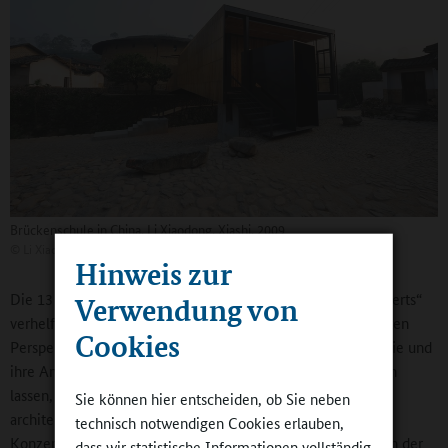
Brückenschule in China, Li Xiaodong, Xiashi, 2009
©
Li Xiaodong
Hinweis zur
Die 13 „Exemplarischen Schulbauten des 19. / 20. Jahrhunderts“
Verwendung von
verhelfen der Ausstellung zu einer interessanten verbreiterten
Cookies
Perspektive: So wird augenfällig, dass nicht nur die Geografie und
ihre Anforderungen unterschiedliche Schulbauten entstehen
lassen, sondern auch der Zeitgeist, pädagogische und
Sie können hier entscheiden, ob Sie neben
architektonische Strömungen. So ist die Architektur und
technisch notwendigen Cookies erlauben,
Konzeption der Bürgerschule in Weimar von den Konzepten der
dass wir statistische Informationen vollständig