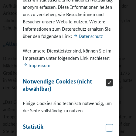
Aufklärung geprägt. War Schulbildung bis dahin weitgehend der
anonym erfassen. Diese Informationen helfen
Aristokratie vorbehalten, entwickelte sich Ende des 18.
uns zu verstehen, wie Besucherinnen und
Jahrhunderts, als das Bürgertum die Schulbildung einforderte, der
Besucher unsere Website nutzen. Weitere
Schulbau zu einer öffentlichen Angelegenheit.
Informationen zum Datenschutz erhalten Sie
über den folgenden Link:
Datenschutz
„Aller düsteren Dummheit entrückt“
Wer unsere Dienstleister sind, können Sie im
Impressum unter folgendem Link nachlesen:
Die dreiflügelige Anlage der Bürgerschule Weimar war in eine
Impressum
Mädchen- und eine Knabenschule unterteilt. Ihr Bauherr war
Großherzog Karl August. Johann Wolfgang von Goethe, seit 1775
in Weimar und im Dienst des aufgeklärten Herzogs stehend, hatte
Notwendige Cookies (nicht
den Schulbau beraten, wie in der Ausstellung nachzulesen ist:
abwählbar)
„Das Gebäude bewirkt schon selbst Cultur, wenn man es von
Einige Cookies sind technisch notwendig, um
außen sieht und hineintritt. Die rohsten Kinder, die solche
die Seite vollständig zu nutzen.
Treppen auf- und abgehen, durch solche Vorräume durchlaufen, in
solchen heiteren Sälen Unterricht empfangen, sind schon auf der
Statistik
Stelle aller düsteren Dummheit entrückt und sie können einer