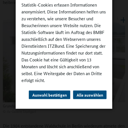
heiteren Thätigkeit ungehindert entgegengehen.“
Statistik-Cookies erfassen Informationen
anonymisiert. Diese Informationen helfen uns
zu verstehen, wie unsere Besucher und
Besucherinnen unsere Website nutzen. Die
Statistik-Software läuft im Auftrag des BMBF
ausschließlich auf den Webservern unseres
Dienstleisters ITZBund. Eine Speicherung der
Nutzungsinformationen findet nur dort statt.
Das Cookie hat eine Gültigkeit von 13
Monaten und löscht sich anschließend von
selbst. Eine Weitergabe der Daten an Dritte
erfolgt nicht.
Auswahl bestätigen
Alle auswählen
Grundschule in Uto, Kazuhiro Kojima & Kazuko Akamatsu, 2011
©
ifa-Galerie Stuttgart
Die 1904 entstandene Waldschule in Berlin wiederum atmete den