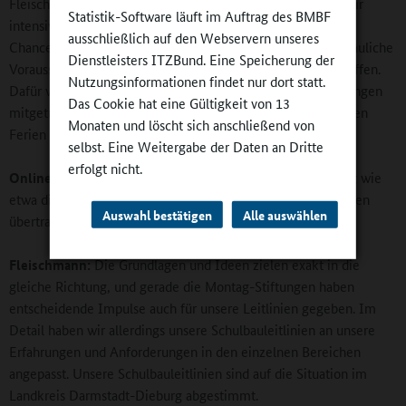
Fleischmann: Auch seitens des Kreiselternbeirats werden wir
Statistik-Software läuft im Auftrag des BMBF
intensiv unterstützt. Gerade die Eltern sehen zweifellos die
ausschließlich auf den Webservern unseres
Chance, für ihre Kinder und künftige Generationen beste bauliche
Dienstleisters ITZBund. Eine Speicherung der
Voraussetzungen für einen zeitgemäßen Unterricht zu schaffen.
Nutzungsinformationen findet nur dort statt.
Dafür werden bis zu einem gewissen Grad auch die Belastungen
Das Cookie hat eine Gültigkeit von 13
mitgetragen, die Schulsanierungen, die wir ja nicht nur in den
Monaten und löscht sich anschließend von
Ferien umsetzen können, mit sich bringen.
selbst. Eine Weitergabe der Daten an Dritte
erfolgt nicht.
Online-Redaktion:
Sie konnten auf externe Unterstützung wie
etwa die der Montag-Stiftung zählen. Lassen sich deren Ideen
Auswahl bestätigen
Alle auswählen
übertragen?
Fleischmann:
Die Grundlagen und Ideen zielen exakt in die
gleiche Richtung, und gerade die Montag-Stiftungen haben
entscheidende Impulse auch für unsere Leitlinien gegeben. Im
Detail haben wir allerdings unsere Schulbauleitlinien an unsere
Erfahrungen und Anforderungen in den einzelnen Bereichen
angepasst. Unsere Schulbauleitlinien sind auf die Situation im
Landkreis Darmstadt-Dieburg abgestimmt.