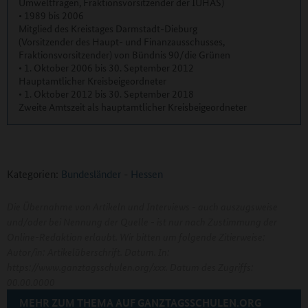
Umweltfragen, Fraktionsvorsitzender der IUHAS)
• 1989 bis 2006
Mitglied des Kreistages Darmstadt-Dieburg
(Vorsitzender des Haupt- und Finanzausschusses,
Fraktionsvorsitzender) von Bündnis 90/die Grünen
• 1. Oktober 2006 bis 30. September 2012
Hauptamtlicher Kreisbeigeordneter
• 1. Oktober 2012 bis 30. September 2018
Zweite Amtszeit als hauptamtlicher Kreisbeigeordneter
Kategorien:
Bundesländer
-
Hessen
Die Übernahme von Artikeln und Interviews - auch auszugsweise
und/oder bei Nennung der Quelle - ist nur nach Zustimmung der
Online-Redaktion erlaubt. Wir bitten um folgende Zitierweise:
Autor/in: Artikelüberschrift. Datum. In:
https://www.ganztagsschulen.org/xxx. Datum des Zugriffs:
00.00.0000
MEHR ZUM THEMA AUF GANZTAGSSCHULEN.ORG