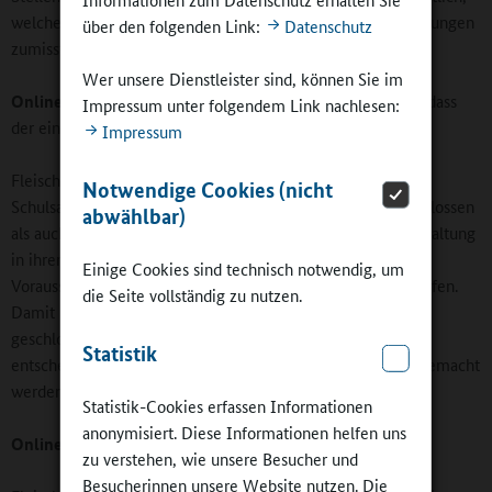
welche Bedeutung die Gemeinschaft ihren Bildungseinrichtungen
über den folgenden Link:
Datenschutz
zumisst.
Wer unsere Dienstleister sind, können Sie im
Online-Redaktion:
Herrscht im Kreis politische Einigkeit, dass
Impressum unter folgendem Link nachlesen:
der eingeschlagene Weg der richtige ist?
Impressum
Fleischmann: Ja, der Kreistag hat sowohl das Schulbau- und
Notwendige Cookies (nicht
Schulsanierungsprogramm 2008 bis 2018 einstimmig beschlossen
abwählbar)
als auch jetzt die Schulbauleitlinien. Er unterstützt die Verwaltung
in ihren Bemühungen, als Schulträger die baulichen
Einige Cookies sind technisch notwendig, um
Voraussetzungen für eine inklusive Ganztagsschule zu schaffen.
die Seite vollständig zu nutzen.
Damit sind wir aktuell auch sehr nahe dran an dem neu
geschlossenen Koalitionsvertrag in Hessen, mit dem
Statistik
entscheidende Schritte auf dem Weg zur Ganztagsschule gemacht
werden.
Statistik-Cookies erfassen Informationen
anonymisiert. Diese Informationen helfen uns
Online-Redaktion:
Wie reagieren die Eltern?
zu verstehen, wie unsere Besucher und
Besucherinnen unsere Website nutzen. Die