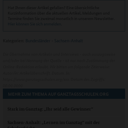
Hat Ihnen dieser Artikel gefallen? Eine übersichtliche
Kurzinformation über die aktuellen Artikel, Meldungen und
Termine finden Sie zweimal monatlich in unserem Newsletter.
Hier können Sie sich anmelden
.
Kategorien:
Bundesländer
-
Sachsen-Anhalt
Die Übernahme von Artikeln und Interviews - auch auszugsweise
und/oder bei Nennung der Quelle - ist nur nach Zustimmung der
Online-Redaktion erlaubt. Wir bitten um folgende Zitierweise:
Autor/in: Artikelüberschrift. Datum. In:
https://www.ganztagsschulen.org/xxx. Datum des Zugriffs:
00.00.0000
MEHR ZUM THEMA AUF GANZTAGSSCHULEN.ORG
Stark im Ganztag: „Ihr seid alle Gewinner“
Sachsen-Anhalt: „Lernen im Ganztag“ mit der