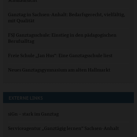
Schulaufsicht
Ganztag in Sachsen-Anhalt: Bedarfsgerecht, vielfältig,
mit Qualität
FSJ Ganztagsschule: Einstieg in den pädagogischen
Berufsalltag
Freie Schule „Jan Hus“: Eine Ganztagsschule liest
Neues Ganztagsgymnasium am alten Hallmarkt
EXTERNE LINKS
siGn – stark im Ganztag
Serviceagentur „Ganztägig lernen“ Sachsen-Anhalt