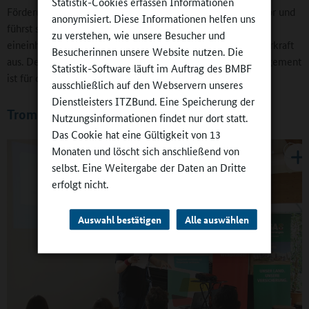
Statistik-Cookies erfassen Informationen
Förderung der Lesekompetenz bereitest du selbstständig vor und
anonymisiert. Diese Informationen helfen uns
führst sie kompetent durch. Im Anschluss wertest du die
zu verstehen, wie unsere Besucher und
eineinhalbstündige Förderzeit reflexionsstark mit einer Lehrkraft
Besucherinnen unsere Website nutzen. Die
aus. Dein eigenverantwortliches und hochmotiviertes Engagement
Statistik-Software läuft im Auftrag des BMBF
ist für die gesamte Schule eine Bereicherung!“
ausschließlich auf den Webservern unseres
Dienstleisters ITZBund. Eine Speicherung der
Trommel-AG bringt Veranstaltung zum Beben
Nutzungsinformationen findet nur dort statt.
Das Cookie hat eine Gültigkeit von 13
Monaten und löscht sich anschließend von
selbst. Eine Weitergabe der Daten an Dritte
erfolgt nicht.
Auswahl bestätigen
Alle auswählen