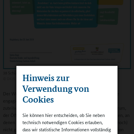
38 Schülerinnen und Schüler erhielten das Zertifikat
Hinweis zur
©
DKJS
Verwendung von
Der Wettbewerb sollte nicht nur den Scheinwerfer auf diese
Cookies
engagierten Jugendlichen richten, um ihnen Wertschätzung
zuteilwerden zu lassen. Sondern es ging auch wesentlich darum,
der Öffentlichkeit und insbesondere anderen Ganztagsschulen, an
Sie können hier entscheiden, ob Sie neben
denen es solche Angebote von Schülerinnen und Schülern (noch)
technisch notwendigen Cookies erlauben,
nicht gibt, die Spielarten und das Potenzial dieser Partizipation
dass wir statistische Informationen vollständig