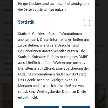
Einige Cookies sind technisch notwendig, um
Fotos. Acht Schülerinnen und Schüler aus jeder Schule nahmen
die Seite vollständig zu nutzen.
dann als Botschafterinnen und Botschafter am Kongress teil.
Statistik
Detektive auf Spurensuche
Statistik-Cookies erfassen Informationen
Unabhängig von der Erfahrung, mit ihren Anregungen ernst
anonymisiert. Diese Informationen helfen uns
genommen zu werden, stellte die Vorbereitungsphase eine
zu verstehen, wie unsere Besucher und
intensive Beschäftigung mit der eigenen Ganztagsschule dar. Denn
Besucherinnen unsere Website nutzen. Die
der „Detektivkoffer“ ermöglichte vieles von dem, was eine gute
Statistik-Software läuft im Auftrag des BMBF
Projektwoche und -arbeit ausmacht – angefangen vom
ausschließlich auf den Webservern unseres
vorbereiteten Detektivbuch, das die Schülerinnen und Schüler mit
Dienstleisters ITZBund. Eine Speicherung der
Fotos, Zeichnungen, Ergänzungen und Fragen vervollständigen
Nutzungsinformationen findet nur dort statt.
konnten.
Das Cookie hat eine Gültigkeit von 13
Monaten und löscht sich anschließend von
selbst. Eine Weitergabe der Daten an Dritte
erfolgt nicht.