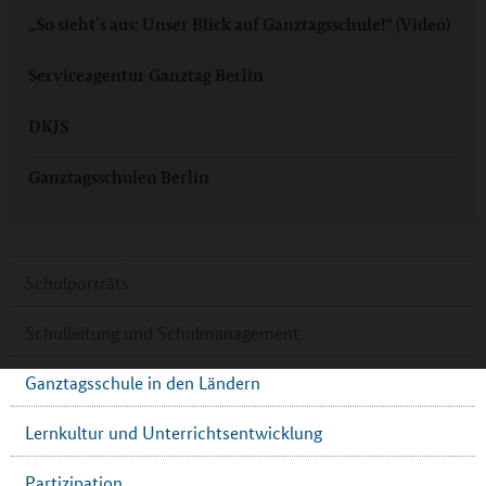
„So sieht`s aus: Unser Blick auf Ganztagsschule!“ (Video)
Serviceagentur Ganztag Berlin
DKJS
Ganztagsschulen Berlin
Schulporträts
Schulleitung und Schulmanagement
Ganztagsschule in den Ländern
Lernkultur und Unterrichtsentwicklung
Partizipation