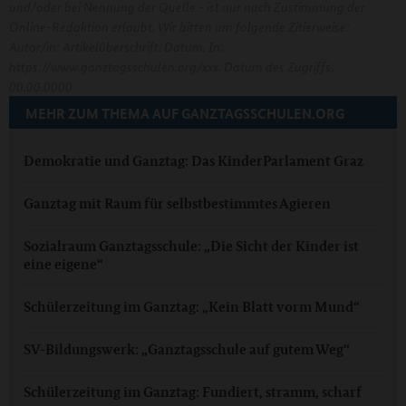
und/oder bei Nennung der Quelle - ist nur nach Zustimmung der
Online-Redaktion erlaubt. Wir bitten um folgende Zitierweise:
Autor/in: Artikelüberschrift. Datum. In:
https://www.ganztagsschulen.org/xxx. Datum des Zugriffs:
00.00.0000
MEHR ZUM THEMA AUF GANZTAGSSCHULEN.ORG
Demokratie und Ganztag: Das KinderParlament Graz
Ganztag mit Raum für selbstbestimmtes Agieren
Sozialraum Ganztagsschule: „Die Sicht der Kinder ist
eine eigene“
Schülerzeitung im Ganztag: „Kein Blatt vorm Mund“
SV-Bildungswerk: „Ganztagsschule auf gutem Weg“
Schülerzeitung im Ganztag: Fundiert, stramm, scharf