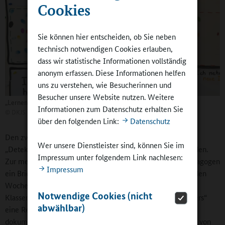
Cookies
Sie können hier entscheiden, ob Sie neben
technisch notwendigen Cookies erlauben,
dass wir statistische Informationen vollständig
anonym erfassen. Diese Informationen helfen
uns zu verstehen, wie Besucherinnen und
Besucher unsere Website nutzen. Weitere
„Lernen soll mehr Spaß machen!“
Informationen zum Datenschutz erhalten Sie
©
DKJS Claudia Bull
über den folgenden Link:
Datenschutz
Den zwölf teilnehmenden Schulen waren zuvor jeweils ein
Wer unsere Dienstleister sind, können Sie im
„Detektivkoffer“ mit Anregungsmaterial bereitgestellt worden.
Impressum unter folgendem Link nachlesen:
Zur methodischen Arbeit hatten die Pädagoginnen und Pädagogen
Impressum
ein Briefing durch die Serviceagentur Ganztag erhalten. In den
Wochen vor dem Kongress führten die Kinder der 3. und 4.
Notwendige Cookies (nicht
Klassen an ihren Grundschulen mit Hilfe des „Detektivkoffers“
abwählbar)
eine Recherche zu ihrer Ganztagsschule vor Ort durch und
dokumentierten die Ergebnisse, insbesondere auch in Form von