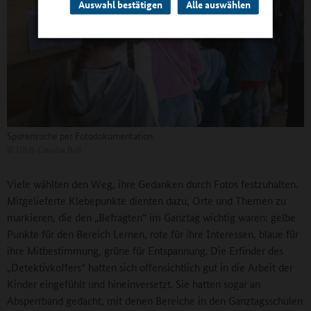
Auswahl bestätigen
Alle auswählen
Spurensuche per Fotodokumentation
©
DKJS Claudia Bull
Viele wählten den Weg, ihre Gedanken durch Fotos festzuhalten.
Mitgelieferte Klebepunkte dienten dazu, Orte und Themen zu
markieren, die den „Befragten“ im Ganztag wichtig waren: gelbe
Punkte für den Bereich Lernen, rote für ihre Interessen, blaue für
ihre Mitbestimmung, grüne für Entspannung. Die Erfinder des
„Detektivkoffers“ hatten sich offensichtlich gut in die Arbeit der
Kinder eingefühlt und hineinversetzt. Sie hatten sogar an
Absperrband gedacht, mit denen Bereiche in den Ganztagsschulen