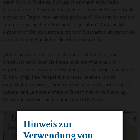
durch Comics, Podcasts, Schauspiel oder architektonische
Kreationen zum Ausdruck. Ihre Anliegen entwickelten die Kinder
anhand der Fragen: Wo kann ich gut lernen? Wo kann ich meinen
Interessen nachgehen? Wo kann ich gestalten? Wo kann ich
entspannen? Die daraus resultierenden Botschaften übergaben sie
anschließend gebündelt an die Bildungssenatorin.
„Der Schüler:innenkongress lebt von der Beteiligung und
Kreativität der Kinder. Sie haben konkrete Wünsche und
Expertise, wenn es um die Gestaltung guter Ganztagsschulen geht.
Es ist wichtig, ihre Perspektive ernst zu nehmen und sie
mitgestalten zu lassen, damit Ganztagsschulen ihr Potenzial als
Lebens- und Lernorte entfalten können“, hob Anne Rolvering,
Vorsitzende der Geschäftsführung der DKJS, hervor.
Hinweis zur
Verwendung von