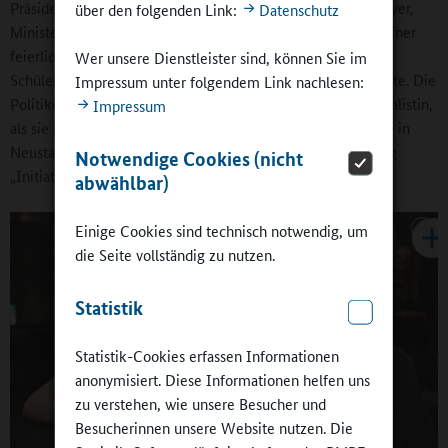
Präsidentin des Bundesrats. In diesem Jahr ist das Malu Dreyer,
über den folgenden Link:
Datenschutz
Ministerpräsidentin von Rheinland-Pfalz, die am 8. Juni in einer
feierlichen Zeremonie im Bundesrat die
Wer unsere Dienstleister sind, können Sie im
Schülerzeitungsredakteurinnen und -redakteure auszeichnete. Die
Impressum unter folgendem Link nachlesen:
Politikerin war, wie sie berichtete, einst selbst Schülerjournalistin,
Impressum
als sie in den 1970er Jahren am Käthe-Kollwitz-Gymnasium in
Neustadt an der Weinstraße mit anderen die Schülerzeitung
Notwendige Cookies (nicht
„Initiative“ ins Leben rief.
abwählbar)
Einige Cookies sind technisch notwendig, um
die Seite vollständig zu nutzen.
Statistik
Statistik-Cookies erfassen Informationen
anonymisiert. Diese Informationen helfen uns
zu verstehen, wie unsere Besucher und
Besucherinnen unsere Website nutzen. Die