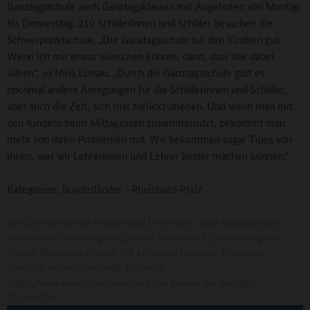
Ganztagsschule auch Ganztagsklassen mit Angeboten von Montag
bis Donnerstag. 210 Schülerinnen und Schüler besuchen die
Schwerpunktschule. „Die Ganztagsschule tut den Kindern gut.
Wenn ich mir etwas wünschen könnte, dann, dass alle dabei
wären“, so Nina Lossau. „Durch die Ganztagsschule gibt es
nochmal andere Anregungen für die Schülerinnen und Schüler,
aber auch die Zeit, sich mal zurückzuziehen. Und wenn man mit
den Kindern beim Mittagessen zusammensitzt, bekommt man
mehr von ihren Problemen mit. Wir bekommen sogar Tipps von
ihnen, was wir Lehrerinnen und Lehrer besser machen können.“
Kategorien:
Bundesländer
-
Rheinland-Pfalz
Die Übernahme von Artikeln und Interviews - auch auszugsweise
und/oder bei Nennung der Quelle - ist nur nach Zustimmung der
Online-Redaktion erlaubt. Wir bitten um folgende Zitierweise:
Autor/in: Artikelüberschrift. Datum. In:
https://www.ganztagsschulen.org/xxx. Datum des Zugriffs:
00.00.0000