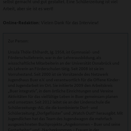
selbst gemacht und gut gestaltet. Eine Schülerzeitung ist viel
Arbeit, aber sie ist es wert!
Online-Redaktion:
Vielen Dank für das Interview!
Zur Person:
Ursula Thöle-Ehlhardt, Jg. 1958, ist Gymnasial- und
Förderschullehrerin, war in der Lehrerausbildung, als
wissschaftliche Mitarbeiterin an der Universität Osnabrück und
als Lehrerin an Förderschulen tätig. Seit 2008 ist sie im
Vorruhestand. Seit 2000 ist sie Vorsitzende des Netzwerk
Jugendhaus Buer e.V. und verantwortlich für die Offene Kinder-
und Jugendarbeit im Ort. Sie initiierte 2009 den Arbeitskreis
„Buer integrativ‟, in dem örtliche Einrichtungen und Vereine
Aktivitäten für das vielfältige Leben in Buer gemeinsam planen
und umsetzen. Seit 2012 leitet sie an der Lindenschule die
Schülerzeitungs-AG, die die kombinierte Dorf- und
Schülerzeitung „Dorfgeflüster‟ und „Watch Out!“ herausgibt. Mit
Jugendlichen hat das Team des Jugendwagon die mehrfach
ausgezeichneten Buchprojekte „Angekommen – Buer und seine
Gastarbeiter“ und „Nachgekommen – Frauen in der