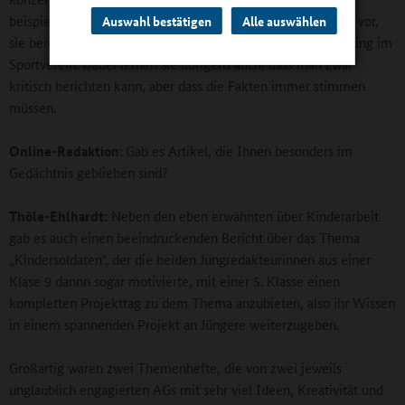
beispielsweise eine neue Lehrerin oder einen neuen Lehrer vor,
Auswahl bestätigen
Alle auswählen
sie berichten über schulische Projekte oder von ihrem Training im
Sportverein. Dabei lernen sie übrigens auch, dass man zwar
kritisch berichten kann, aber dass die Fakten immer stimmen
müssen.
Online-Redaktion:
Gab es Artikel, die Ihnen besonders im
Gedächtnis geblieben sind?
Thöle-Ehlhardt:
Neben den eben erwähnten über Kinderarbeit
gab es auch einen beeindruckenden Bericht über das Thema
„Kindersoldaten", der die beiden Jungredakteurinnen aus einer
Klase 9 dannn sogar motivierte, mit einer 5. Klasse einen
kompletten Projekttag zu dem Thema anzubieten, also ihr Wissen
in einem spannenden Projekt an Jüngere weiterzugeben.
Großartig waren zwei Themenhefte, die von zwei jeweils
unglaublich engagierten AGs mit sehr viel Ideen, Kreativität und