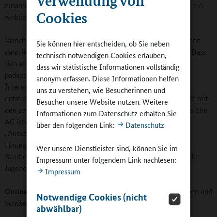
zusammenarbeiten, wenn sie sich gegenseitig unterstützen, ein
Cookies
wirklich gutes Ergebnis entsteht.
Manche Schülerinnen und Schüler sind unglaublich stolz, wenn
Sie können hier entscheiden, ob Sie neben
dann ihr Beitrag professionell aufgemacht veröffentlicht ist. Dass
technisch notwendigen Cookies erlauben,
sich alle so in der Arbeit wiederfinden, macht für mich die
dass wir statistische Informationen vollständig
pädagogische Qualität dieser AG aus. Wenn erst einmal das
anonym erfassen. Diese Informationen helfen
Interesse geweckt ist und das Vertrauen in die Teamarbeit
uns zu verstehen, wie Besucherinnen und
entsteht, sind sie mit Feuer und Flamme dabei. Die Arbeit ist mit
Besucher unsere Website nutzen. Weitere
den zwei Stunden in der Woche ja nicht erledigt! Die eigentliche
Informationen zum Datenschutz erhalten Sie
AG ist eher wie eine Redaktionssitzung, aber für
über den folgenden Link:
Datenschutz
„Auswärtstermine‟, für das Sammeln von
Hintergrundinformationen, für Recherche, Fotografie, das
Wer unsere Dienstleister sind, können Sie im
Bearbeiten von Texten und auch Interviewtermine müssen die
Impressum unter folgendem Link nachlesen:
Jugendlichen auch ihre Freizeit nutzen.
Impressum
Online-Redaktion:
Welche Themen greifen die Schülerinnen und
Notwendige Cookies (nicht
Schüler auf?
abwählbar)