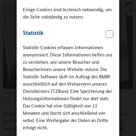
Einige Cookies sind technisch notwendig, um
die Seite vollständig zu nutzen.
Statistik
Statistik-Cookies erfassen Informationen
anonymisiert. Diese Informationen helfen uns
zu verstehen, wie unsere Besucher und
Besucherinnen unsere Website nutzen. Die
Statistik-Software läuft im Auftrag des BMBF
ausschließlich auf den Webservern unseres
Dienstleisters ITZBund. Eine Speicherung der
Interesse an der Lokalgeschichte.
Nutzungsinformationen findet nur dort statt.
©
AG Dorfgeflüster
Das Cookie hat eine Gültigkeit von 13
Monaten und löscht sich anschließend von
Thöle-Ehlhardt:
Das ist so vielfältig wie die Schülerschaft. Über
selbst. Eine Weitergabe der Daten an Dritte
das Thema „Kinderarbeit“ haben die Jugendlichen schon tolle
erfolgt nicht.
Berichte verfasst, ebenso über „Flucht und Migration“. Manche
konzentrieren sich auf schulische Themen und stellen