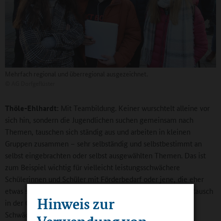
Mehrfach regional und überregional ausgezeichnet.
©
AG Dorfgeflüster
Thöle-Ehlhardt:
Mit Teambildung. Keiner wurschtelt alleine vor
sich hin, sondern die Jugendlichen suchen gemeinsam nach
Themen, tauschen sich ständig aus und arbeiten in kleinen
Gruppen zusammen – sehr selbständig und selbstbestimmt an
selbst eingebrachten oder selbst ausgewählten Themen. Das ist
zum Beispiel wichtig für vielleicht leistungsschwächere
Schülerinnen und Schüler mit Förderbedarf oder jene, die eher
etwas schüchtern sind. Die profitieren unglaublich vom Austausch
Hinweis zur
in der Gruppe. Alle lernen, dass jede und jeder Stärken und
Schwächen hat und dass, wenn sie gut miteinander
Verwendung von