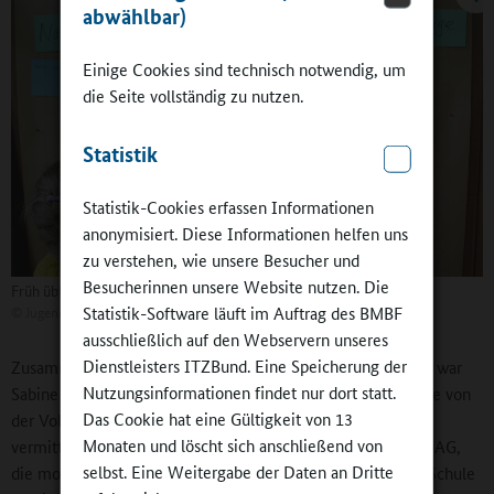
abwählbar)
Einige Cookies sind technisch notwendig, um
die Seite vollständig zu nutzen.
Statistik
Statistik-Cookies erfassen Informationen
anonymisiert. Diese Informationen helfen uns
zu verstehen, wie unsere Besucher und
Besucherinnen unsere Website nutzen. Die
Früh übt sich...
Statistik-Software läuft im Auftrag des BMBF
©
Jugendpresse
ausschließlich auf den Webservern unseres
Dienstleisters ITZBund. Eine Speicherung der
Zusammen mit den beiden Redakteurinnen Lea und Jessica war
Nutzungsinformationen findet nur dort statt.
Sabine Dresler nach Berlin gekommen in den Bundesrat. Die von
Das Cookie hat eine Gültigkeit von 13
der Volkshochschule an die Grundschule „Elbtalkinder“
Monaten und löscht sich anschließend von
vermittelte Autorin und Lektorin leitet die Schülerzeitungs-AG,
selbst. Eine Weitergabe der Daten an Dritte
die montags in einer Doppelstunde im Computerraum der Schule