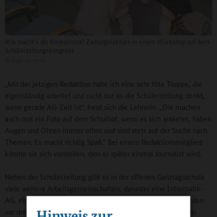
Wie macht's die Konkurrenz? Zeitungslektüre in einem Workshop auf dem
Schülerzeitungskongress
©
Jugendpresse
„Mit der jetzigen Redaktion habe ich eine sehr fitte Truppe, die
eigenständig arbeitet und nicht nur an die Schülerzeitung denkt,
wenn gerade AG-Zeit ist“, freut sich die Lehrerin. „Die machen
auch mal ein Foto auf dem Schulhof, wenn es sich anbietet, haben
Augen und Ohren immer offen und sind stets auf der Suche nach
Themen. Es macht richtig Spaß.“ Bei einem Redaktionsmitglied
könnte sie sich vorstellen, dass er später einmal Journalist wird.
Neben der Schülerzeitung gibt es in der offenen Ganztagsschule
viele weitere Arbeitsgemeinschaften, darunter eine Informatik-
AG, eine Rhönrad-AG, eine Fußball-AG, eine Chor-AG oder den
Hinweis zur
vor drei Jahren wiederbelebten Schulgarten, der laut Lehrerin