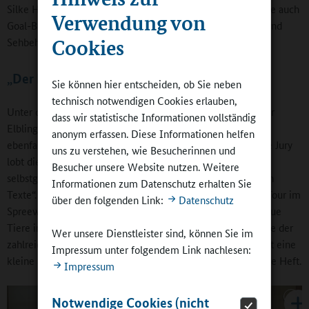
Silke Hein „wieder sehr aktiv ist“. Gespielt wird in der Schule auch
Verwendung von
Goal-Ball, ein paralympischer Mannschaftssport für Blinde und
Cookies
Sehbehinderte.
„Der Elbling“: Von Wölfen und Schnecken
Sie können hier entscheiden, ob Sie neben
technisch notwendigen Cookies erlauben,
Unter den ausgezeichneten Schülerzeitungen war auch „Der
dass wir statistische Informationen vollständig
Elbling“ der Dresdner Grundschule „Elbtalkinder“. Er hatte
anonym erfassen. Diese Informationen helfen
ebenfalls den Landeswettbewerb in Sachsen gewonnen. Die Jury
uns zu verstehen, wie Besucherinnen und
lobt die „originellen Artikel, die anschaulichen Bilder,
Besucher unsere Website nutzen. Weitere
selbstgemalten Zeichnungen und die kurzen, verständlichen
Informationen zum Datenschutz erhalten Sie
Texte“. Die Kinder berichten zum Beispiel über eine Kanu-Tour im
über den folgenden Link:
Datenschutz
Spreewald, über die Rückkehr des Wolfes in die Region, neue
Tiere im Dresdner Zoo oder auch in eigener Sache über eine der
Wer unsere Dienstleister sind, können Sie im
zahlreichen Preisverleihungen für den „ Elbling“. Dabei führt eine
Impressum unter folgendem Link nachlesen:
kleine Schnecke mit lustigen Kommentaren durch das ganze Heft.
Impressum
Notwendige Cookies (nicht