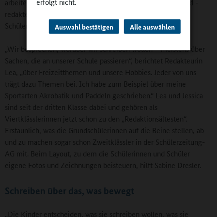
erfolgt nicht.
arbeitet. Hier sind es rund 15 Nachwuchsredakteurinnen und -
redakteure, die zweimal im Jahr ihre 36 Seiten starke
Schülerzeitung herausbringen.
Auswahl bestätigen
Alle auswählen
„Wir besprechen, worüber wir schreiben wollen – meistens über
Sachen, die an unserer Schule passieren“, berichtet Redakteurin
Lea, „über Freizeitthemen und unsere Hobbies. Jeder von uns
trägt dazu Themen bei. Ich habe zum Beispiel über meine
Sportarten Akrobatik und Paddeln geschrieben.“ Lea und Jessica
sind seit der dritten Klasse dabei und gehören als
Viertklässlerinnen jetzt schon zu den „Redaktionsältesten“.
Erstaunlich, was die Grundschülerinnen auf die Beine stellen, ab
und zu machen sogar schon Zweitklässler in der Schülerzeitung-
AG mit. Beim Layout, zu dem die Schülerinnen und Schüler
eigene Fotos und Zeichnungen beisteuern, hilft Sabine Dresler.
Schreiben über das, was bewegt
„Die Kinder entscheiden, was sie schreiben wollen, was sie