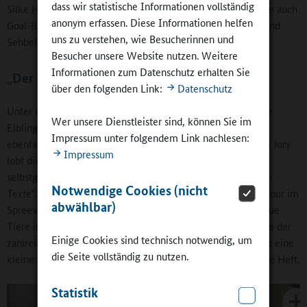
dass wir statistische Informationen vollständig
Silke Hein „wieder sehr aktiv ist“. Gespielt wird in der Schule auch
anonym erfassen. Diese Informationen helfen
Goal-Ball, ein paralympischer Mannschaftssport für Blinde und
uns zu verstehen, wie Besucherinnen und
Sehbehinderte.
Besucher unsere Website nutzen. Weitere
Informationen zum Datenschutz erhalten Sie
„Der Elbling“: Von Wölfen und Schnecken
über den folgenden Link:
Datenschutz
Unter den ausgezeichneten Schülerzeitungen war auch „Der
Wer unsere Dienstleister sind, können Sie im
Elbling“ der Dresdner Grundschule „Elbtalkinder“. Er hatte
Impressum unter folgendem Link nachlesen:
ebenfalls den Landeswettbewerb in Sachsen gewonnen. Die Jury
Impressum
lobt die „originellen Artikel, die anschaulichen Bilder,
selbstgemalten Zeichnungen und die kurzen, verständlichen
Notwendige Cookies (nicht
Texte“. Die Kinder berichten zum Beispiel über eine Kanu-Tour im
abwählbar)
Spreewald, über die Rückkehr des Wolfes in die Region, neue
Tiere im Dresdner Zoo oder auch in eigener Sache über eine der
Einige Cookies sind technisch notwendig, um
zahlreichen Preisverleihungen für den „ Elbling“. Dabei führt eine
die Seite vollständig zu nutzen.
kleine Schnecke mit lustigen Kommentaren durch das ganze Heft.
Statistik