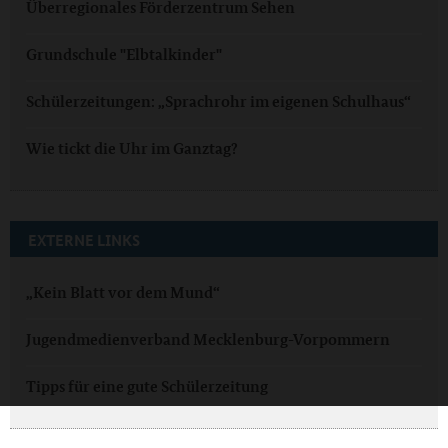
Überregionales Förderzentrum Sehen
Grundschule "Elbtalkinder"
Schülerzeitungen: „Sprachrohr im eigenen Schulhaus“
Wie tickt die Uhr im Ganztag?
EXTERNE LINKS
„Kein Blatt vor dem Mund“
Jugendmedienverband Mecklenburg-Vorpommern
Tipps für eine gute Schülerzeitung