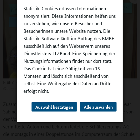
Statistik-Cookies erfassen Informationen
anonymisiert. Diese Informationen helfen uns
zu verstehen, wie unsere Besucher und
Besucherinnen unsere Website nutzen. Die
Statistik-Software läuft im Auftrag des BMBF
ausschließlich auf den Webservern unseres
Dienstleisters ITZBund. Eine Speicherung der
Nutzungsinformationen findet nur dort statt.
Das Cookie hat eine Gültigkeit von 13
Monaten und löscht sich anschließend von
Früh übt sich...
selbst. Eine Weitergabe der Daten an Dritte
©
Jugendpresse
erfolgt nicht.
Zusammen mit den beiden Redakteurinnen Lea und Jessica war
Auswahl bestätigen
Alle auswählen
Sabine Dresler nach Berlin gekommen in den Bundesrat. Die von
der Volkshochschule an die Grundschule „Elbtalkinder“
vermittelte Autorin und Lektorin leitet die Schülerzeitungs-AG,
die montags in einer Doppelstunde im Computerraum der Schule