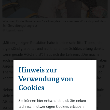
Wie macht's die Konkurrenz? Zeitungslektüre in einem Workshop auf dem
Schülerzeitungskongress
©
Jugendpresse
„Mit der jetzigen Redaktion habe ich eine sehr fitte Truppe, die
eigenständig arbeitet und nicht nur an die Schülerzeitung denkt,
wenn gerade AG-Zeit ist“, freut sich die Lehrerin. „Die machen
auch mal ein Foto auf dem Schulhof, wenn es sich anbietet, haben
Augen und Ohren immer offen und sind stets auf der Suche nach
Hinweis zur
Themen. Es macht richtig Spaß.“ Bei einem Redaktionsmitglied
Verwendung von
könnte sie sich vorstellen, dass er später einmal Journalist wird.
Cookies
Neben der Schülerzeitung gibt es in der offenen Ganztagsschule
viele weitere Arbeitsgemeinschaften, darunter eine Informatik-
Sie können hier entscheiden, ob Sie neben
AG, eine Rhönrad-AG, eine Fußball-AG, eine Chor-AG oder den
technisch notwendigen Cookies erlauben,
vor drei Jahren wiederbelebten Schulgarten, der laut Lehrerin