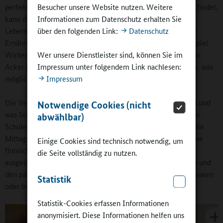
Besucher unsere Website nutzen. Weitere
perfekt ist, bei Schülerinnen und Schülern keine Akzeptanz findet,
Informationen zum Datenschutz erhalten Sie
kann das zum Beispiel daran liegen, dass sie bestimmte
über den folgenden Link:
Datenschutz
Lebensmittel oder Gerichte nicht kennen. Da muss dann die
Ernährungsbildung der Schule einsetzen: Sie kann zum Beispiel
Wer unsere Dienstleister sind, können Sie im
Wintergemüse bekannt machen, in den Schulgarten, auf den
Impressum unter folgendem Link nachlesen:
Acker oder in die Gartenarbeitsschulen gehen – je nachdem, was
Impressum
möglich ist.
Die Verzahnung von dem, was vom Caterer angeliefert wird und
Notwendige Cookies (nicht
was Schule daraus macht, ist die Schnittstelle, an der wir den
abwählbar)
Schulen viele Schulungen und Fortbildungen anbieten, um die
Mittagspause zum „Bauch der Schule‟ zu machen, wie es eine
Einige Cookies sind technisch notwendig, um
finnische Kollegin mal auf einem Ganztagsschulkongress
die Seite vollständig zu nutzen.
ausgedrückt hat. Diesen Wissenstransfer zu den Lehrkräften und
den pädagogischen Fachkräften leisten wir immer mit regionalen
Statistik
oder bundesweiten Netzwerkpartnern.
Statistik-Cookies erfassen Informationen
anonymisiert. Diese Informationen helfen uns