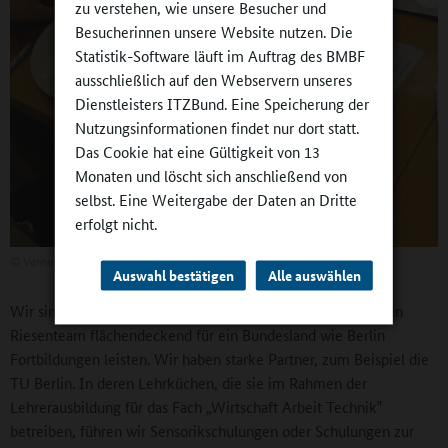
zu verstehen, wie unsere Besucher und
Besucherinnen unsere Website nutzen. Die
Statistik-Software läuft im Auftrag des BMBF
ausschließlich auf den Webservern unseres
Dienstleisters ITZBund. Eine Speicherung der
Nutzungsinformationen findet nur dort statt.
Das Cookie hat eine Gültigkeit von 13
Monaten und löscht sich anschließend von
selbst. Eine Weitergabe der Daten an Dritte
erfolgt nicht.
©
Vernetzungsstelle
Auswahl bestätigen
Alle auswählen
Wir sind Netzwerker! Ich könnte niemals mit einem eigenen
Riesenteam flächendeckend für ein Bundesland wie Berlin
Fortbildungen leisten. Wir haben starke Partner, zum Beispiel die
TU Berlin. In deren Lehrküchen, die sie im Rahmen der
Lehrerausbildung für das Fach „Wirtschaft Arbeit Technik‟
betreiben, führen wir Sensorikschulungen oder Schulungen zur