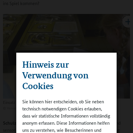
ins Spiel kommen?
Hinweis zur
Verwendung von
Cookies
Sie können hier entscheiden, ob Sie neben
Einsatz von Bögen zur Testverkostung
©
Vernetzungsstelle
technisch notwendigen Cookies erlauben,
dass wir statistische Informationen vollständig
anonym erfassen. Diese Informationen helfen
Schulz-Greve:
Wenn Essen, das ernährungsphysiologisch und
uns zu verstehen, wie Besucherinnen und
sensorisch in Ordnung und im Sinne der gesunden Ernährung