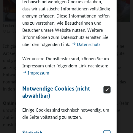
technisch notwendigen Cookies erlauben,
dass wir statistische Informationen vollständig
anonym erfassen. Diese Informationen helfen
uns zu verstehen, wie Besucherinnen und
Leckeres Essen macht Kindern Freude
Besucher unsere Website nutzen. Weitere
©
Landesvereinigung für Gesundheit Sachsen-Anhalt e.V.
Informationen zum Datenschutz erhalten Sie
über den folgenden Link:
Datenschutz
Ich glaube, im Moment gibt es glücklicherweise wieder so eine
Art Gegenentwicklung, einen Trend zur Wertschätzung für gute
Wer unsere Dienstleister sind, können Sie im
und gesunde Ernährung und zur Bereitschaft, etwas mehr
Impressum unter folgendem Link nachlesen:
auszugeben. In der Außerhaus-Verpflegung spürt man so eine
Impressum
Entwicklung aber als erstes in der hochwertigen, dann in der
normalen Gastronomie, später auch im Fastfood-Bereich. Bis das
Notwendige Cookies (nicht
in den Schulen ankommt, ist es ein langer Weg.
abwählbar)
Online-Redaktion
: Wenn es eine Zufriedenheitsskala von 1 (sehr
Einige Cookies sind technisch notwendig, um
unzufrieden) bis 10 (sehr zufrieden) gäbe, wo würden Sie Ihre
die Seite vollständig zu nutzen.
Zufriedenheit mit der Schulverpflegung in Sachsen-Anhalt
einstufen?
Statistik