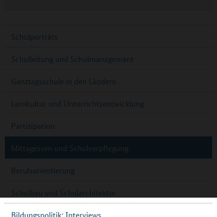
Schulporträts
Schulleitung und Schulmanagement
Ganztagsschule in den Ländern
Lernkultur und Unterrichtsentwicklung
Partizipation
Mittagessen und Schulverpflegung
Berufsorientierung
Schulbau und Schularchitektur
Bildungspolitik: Interviews