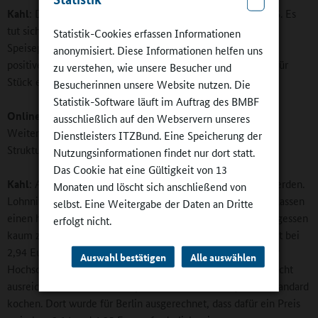
Kahl
: Derzeit wohl ziemlich genau in der Mitte bei 5 oder 6. Es
tut sich etwas. Das spüren wir beispielsweise bei unseren
Statistik-Cookies erfassen Informationen
Speiseplananalysen. Es handelt sich um eine kleinschrittige
anonymisiert. Diese Informationen helfen uns
positive Weiterentwicklung. Man könnte fast sagen: Stück für
zu verstehen, wie unsere Besucher und
Stück ein Knabberglück.
Besucherinnen unsere Website nutzen. Die
Statistik-Software läuft im Auftrag des BMBF
Online-Redaktion
: Was steht einer schnelleren
ausschließlich auf den Webservern unseres
Weiterentwicklung neben den eventuell zu eingefahrenen
Dienstleisters ITZBund. Eine Speicherung der
Strukturen im Weg?
Nutzungsinformationen findet nur dort statt.
Das Cookie hat eine Gültigkeit von 13
Kahl
: An erster Stelle muss hier das Preisniveau genannt werden.
Monaten und löscht sich anschließend von
Lohnniveau und soziale Strukturen in unserem Bundesland lassen
selbst. Eine Weitergabe der Daten an Dritte
einen höheren Preis als die derzeitigen 2,20 Euro pro Mittagessen
erfolgt nicht.
kaum zu. Der Abgabepreis bundesweit liegt im Durchschnitt bei
2,94 Euro. Und selbst die würden ja nach Berechnungen der
Auswahl bestätigen
Alle auswählen
Hochschule für Angewandte Wissenschaften in Hamburg nicht
ausreichen, wollte man entsprechend dem DGE-Qualitätsstandard
kochen. Dort wurde für Berlin ausgerechnet, dass dafür ein Preis