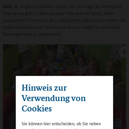
Kahl
: Ja, es geht schließlich immer um die Frage der Wertigkeit.
Was ist uns gute Ernährung wert? Was sind wir bereit, dafür
auszugeben? Ziehen wir den traditionellen Bäcker einer Kette mit
Aufbackbrötchen vor? Geht es uns darum, möglichst preiswerte
Nahrungsmittel zu bekommen?
Hinweis zur
Verwendung von
Cookies
Sie können hier entscheiden, ob Sie neben