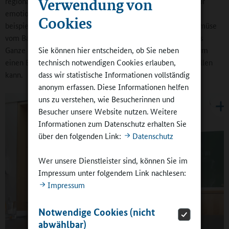
Verwendung von
regionale Produkte. Letztere können übrigens wunderbar zur
emotionalen Bindung an die Mensa beitragen. Wenn man
Cookies
beispielsweise weiß, das Brot kommt von Bäcker X, das Gemüse
vom Bauern nebenan, bindet das. Verstärkt werden kann das
Ganze auch durch Exkursionen in die Betriebe, was wiederum
Sie können hier entscheiden, ob Sie neben
einen Bestandteil der schulischen Ernährungsbildung darstellen
technisch notwendigen Cookies erlauben,
kann.
dass wir statistische Informationen vollständig
anonym erfassen. Diese Informationen helfen
uns zu verstehen, wie Besucherinnen und
Besucher unsere Website nutzen. Weitere
Informationen zum Datenschutz erhalten Sie
über den folgenden Link:
Datenschutz
Wer unsere Dienstleister sind, können Sie im
Impressum unter folgendem Link nachlesen:
Impressum
Notwendige Cookies (nicht
abwählbar)