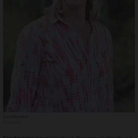
Gesa Kipsieker
©
VeschNI
Gesa Kipsieker:
Eigentlich hatte ich überwiegend Lehrkräfte und