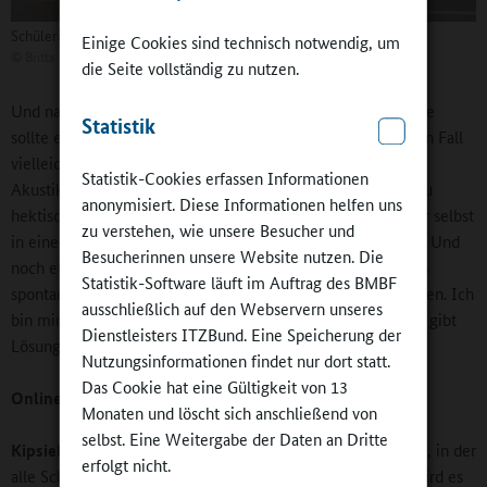
Schülerinnen und Schüler möchten mitentscheiden
Einige Cookies sind technisch notwendig, um
©
Britta Hüning
die Seite vollständig zu nutzen.
Und natürlich spielt die Gestaltung der Mensa eine Rolle. Sie
Statistik
sollte einen Aufenthaltscharakter besitzen und im optimalen Fall
vielleicht Sitzecken als Rückzugsräume vorsehen. Auch die
Statistik-Cookies erfassen Informationen
Akustik spielt eine Rolle. Oft ist es in Mensen zu laut und zu
anonymisiert. Diese Informationen helfen uns
hektisch. Wer Mensen plant, sollte sich immer fragen, ob er selbst
zu verstehen, wie unsere Besucher und
in einer zu lauten Atmosphäre und in Hektik essen möchte. Und
Besucherinnen unsere Website nutzen. Die
noch etwas wünschen Kinder und Jugendliche: Sie möchten
Statistik-Software läuft im Auftrag des BMBF
spontan entscheiden können, dass und was sie essen möchten. Ich
ausschließlich auf den Webservern unseres
bin mir der planerischen Herausforderung bewusst, doch es gibt
Dienstleisters ITZBund. Eine Speicherung der
Lösungen wie etwa die Büfett-Form.
Nutzungsinformationen findet nur dort statt.
Das Cookie hat eine Gültigkeit von 13
Online-Redaktion:
Wie lässt sich die Hektik vermeiden?
Monaten und löscht sich anschließend von
selbst. Eine Weitergabe der Daten an Dritte
Kipsieker:
Auch das ist eine Frage der Planung. Eine Mensa, in der
erfolgt nicht.
alle Schülerinnen und Schüler gleichzeitig essen können, wird es