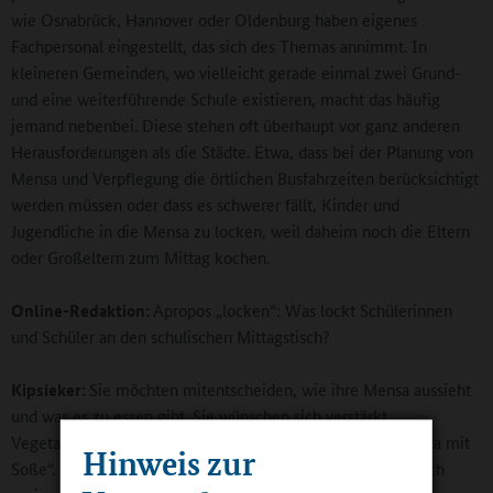
wie Osnabrück, Hannover oder Oldenburg haben eigenes
Fachpersonal eingestellt, das sich des Themas annimmt. In
kleineren Gemeinden, wo vielleicht gerade einmal zwei Grund-
und eine weiterführende Schule existieren, macht das häufig
jemand nebenbei. Diese stehen oft überhaupt vor ganz anderen
Herausforderungen als die Städte. Etwa, dass bei der Planung von
Mensa und Verpflegung die örtlichen Busfahrzeiten berücksichtigt
werden müssen oder dass es schwerer fällt, Kinder und
Jugendliche in die Mensa zu locken, weil daheim noch die Eltern
oder Großeltern zum Mittag kochen.
Online-Redaktion:
Apropos „locken“: Was lockt Schülerinnen
und Schüler an den schulischen Mittagstisch?
Kipsieker
:
Sie möchten mitentscheiden, wie ihre Mensa aussieht
und was es zu essen gibt. Sie wünschen sich verstärkt
Vegetarisches und dabei nicht nur ein Alibigericht wie „Pasta mit
Hinweis zur
Soße“. Sie wünschen Innovatives und Vielfältiges, gerne auch