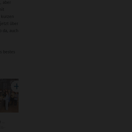
, aber
mit
 kurzen
jetzt über
o da, auch
s bestes
...
Elb-