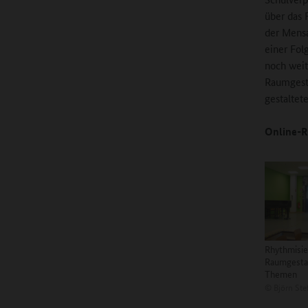
über das 
der Mensa
einer Fol
noch weit
Raumgesta
gestaltet
Online-R
Rhythmisie
Raumgestal
Themen
©
Björn Ste