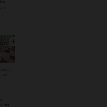
 den
dem
zentrales
ztags
Elb-
len
er 200