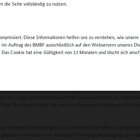
 die Seite vollständig zu nutzen.
Flow-System in einem gut gestalteten Speiseraum 
Lösung ist. Wir schreiben den Schulen jedoch nicht
 beste System und
sselsystem"
wenn Schulen von sich aus an uns herantreten, ber
unterstützen wir bei der Umstellung.
Soares Elb-
nonymisiert. Diese Informationen helfen uns zu verstehen, wie unser
ft im Auftrag des BMBF ausschließlich auf den Webservern unseres Di
Online-Redaktion:
Gibt es einen aktuellen Fall, d
. Das Cookie hat eine Gültigkeit von 13 Monaten und löscht sich ansc
aft schildern können?
a, eine Grundschule hat uns vor einiger Zeit kontaktiert, in der die K
sselsystem im Klassenraum essen. Sie wollten gerne etwas ändern, ab
ooperationspartner wollte nicht mitziehen. Wir unterstützen die Schul
zieren die Innenraumplanung, allerdings unter der Auflage, auf Free-
en. Uns liegen ganz tolle Entwürfe der Innenarchitektin vor, mit einer
-Zone für all jene Kinder, die nur kurz etwas essen und dann schnell w
m soll man Kinder zwingen, sich zu setzen? Die haben ja den ganze
 gesessen und wollen sich bewegen! Ernährungsphysiologisch ist es ü