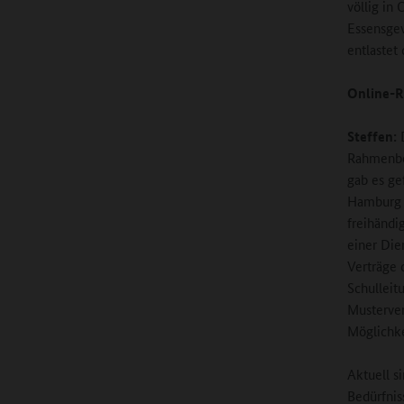
völlig in
Essensge
entlastet
Online-R
Steffen:
D
Rahmenbe
gab es ge
Hamburg e
freihändi
einer Die
Verträge 
Schulleit
Musterver
Möglichke
Aktuell s
Bedürfnis