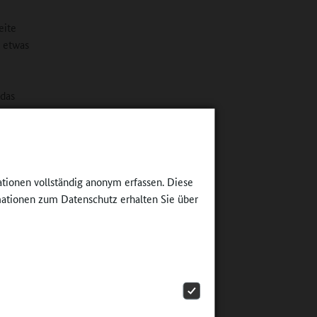
eite
n etwas
 das
um?
r uns an
werben.
ssen im
ationen vollständig anonym erfassen. Diese
liensystem
ationen zum Datenschutz erhalten Sie über
d achtet
lsystem
alten
assenraum
 das Free-