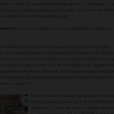
eliefern würde. Die persönliche Bindung zwischen Schulleitungen, Ca
n ist enger, und das ermöglicht mehr Qualität. Das ist einer der Pun
o erfolgreich in der Schulverpflegung ist.
edaktion:
Worauf ist zu achten, wenn man Qualität beim Schulessen
ie Qualität des schulischen Ganztags steht und fällt mit dem guten
er von Schulbeschäftigten unterschiedlicher Professionen. Es läuft ni
kraft sich nur auf ihr Fach konzentriert, man muss innerhalb eines Te
eren. Beim Ganztag kommen noch die Beschäftigten der Jugendhilfe d
ind gemeinsames Planen, Konzepte, ein Ganztagsausschuss, Partizipat
und Vertrauen. Ohne die Kooperationsidee funktioniert Schule nicht
chon mal gar nicht.
Wenn es um die Schulverpflegung geht, kommt n
nochmal jemand aus einer ganz anderen Professio
nämlich der Caterer. Nur wenn es gelingt, das alles
zusammenzubringen, hat man Qualität. Sonst nicht