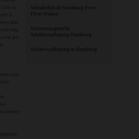
 Lärm in
Schulbehörde Hamburg: Free
Flow (Video)
uch in
lanen aber
Vernetzungsstelle
isierung,
Schulverpflegung Hamburg
s eine gut
st.
Schulverpflegung in Hamburg
mieren und
etwas
le
eser
skussionen
.
agogische