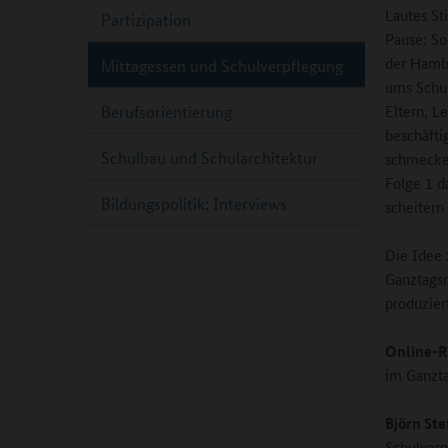
Lautes St
Partizipation
Pause: So
der Hambu
Mittagessen und Schulverpflegung
ums Schul
Eltern, L
Berufsorientierung
beschäfti
Schulbau und Schularchitektur
schmecken
Folge 1 d
Bildungspolitik: Interviews
scheitern
Die Idee 
Ganztagsr
produzier
Online-R
im Ganzt
Björn Ste
Schulverp