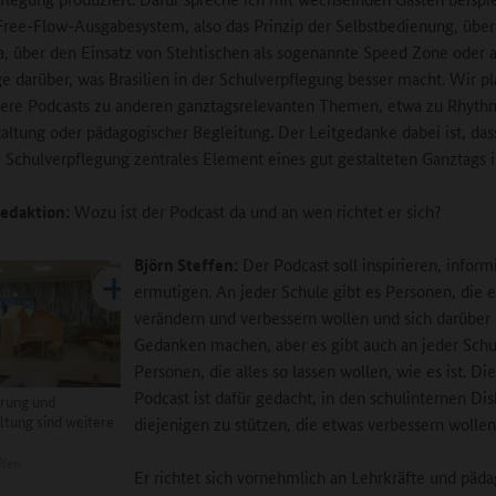
Free-Flow-Ausgabesystem, also das Prinzip der Selbstbedienung, über
, über den Einsatz von Stehtischen als sogenannte Speed Zone oder a
ge darüber, was Brasilien in der Schulverpflegung besser macht. Wir p
ere Podcasts zu anderen ganztagsrelevanten Themen, etwa zu Rhythm
ltung oder pädagogischer Begleitung. Der Leitgedanke dabei ist, das
e Schulverpflegung zentrales Element eines gut gestalteten Ganztags i
edaktion:
Wozu ist der Podcast da und an wen richtet er sich?
Björn Steffen:
Der Podcast soll inspirieren, infor
ermutigen. An jeder Schule gibt es Personen, die 
verändern und verbessern wollen und sich darüber
Gedanken machen, aber es gibt auch an jeder Schu
Personen, die alles so lassen wollen, wie es ist. Di
Podcast ist dafür gedacht, in den schulinternen Di
rung und
tung sind weitere
diejenigen zu stützen, die etwas verbessern wollen
ffen
Er richtet sich vornehmlich an Lehrkräfte und päd