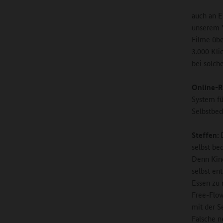
auch an E
unserem Y
Filme übe
3.000 Kli
bei solch
Online-R
System fü
Selbstbed
Steffen:
selbst bed
Denn Kind
selbst en
Essen zu 
Free-Flow
mit der S
Falsche n