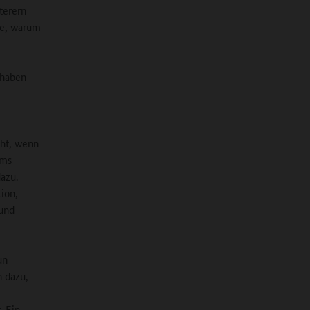
terern
kte, warum
 haben
cht, wenn
ams
azu.
ion,
 und
un
n dazu,
. Ein