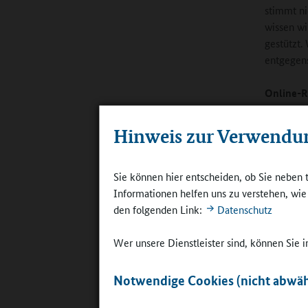
stimmt ni
wissen wi
gestützt.
entgegens
Online-R
Gegenteil
Hinweis zur Verwendu
Steffen:
V
den Grund
Wir als G
Sie können hier entscheiden, ob Sie neben 
Ganztag g
Informationen helfen uns zu verstehen, wi
essen. Da
den folgenden Link:
Datenschutz
auf Beni
Wer unsere Dienstleister sind, können Sie
Notwendige Cookies (nicht abwäh