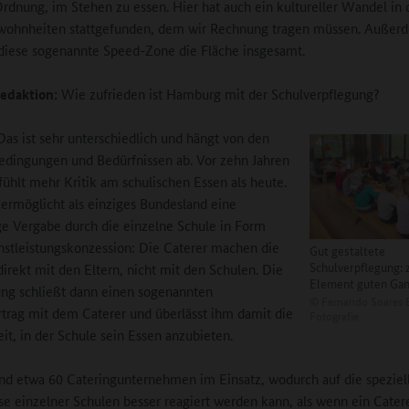
 Ordnung, im Stehen zu essen. Hier hat auch ein kultureller Wandel in
wohnheiten stattgefunden, dem wir Rechnung tragen müssen. Außer
 diese sogenannte Speed-Zone die Fläche insgesamt.
edaktion:
Wie zufrieden ist Hamburg mit der Schulverpflegung?
as ist sehr unterschiedlich und hängt von den
dingungen und Bedürfnissen ab. Vor zehn Jahren
fühlt mehr Kritik am schulischen Essen als heute.
rmöglicht als einziges Bundesland eine
ge Vergabe durch die einzelne Schule in Form
nstleistungskonzession: Die Caterer machen die
Gut gestaltete
Schulverpflegung: 
direkt mit den Eltern, nicht mit den Schulen. Die
Element guten Gan
ung schließt dann einen sogenannten
©
Fernando Soares 
trag mit dem Caterer und überlässt ihm damit die
Fotografie
it, in der Schule sein Essen anzubieten.
ind etwa 60 Cateringunternehmen im Einsatz, wodurch auf die speziel
se einzelner Schulen besser reagiert werden kann, als wenn ein Cater