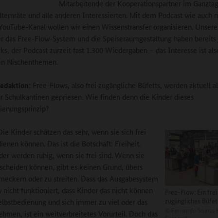
Mitarbeitende der Kooperationspartner im Ganztag
lternräte und alle anderen Interessierten. Mit dem Podcast wie auch 
ouTube-Kanal wollen wir einen Wissenstransfer organisieren. Unsere
r das Free-Flow-System und die Speiseraumgestaltung haben bereits 
cks, der Podcast zurzeit fast 1.300 Wiedergaben – das Interesse ist als
en Nischenthemen.
edaktion:
Free-Flows, also frei zugängliche Büfetts, werden aktuell al
r Schulkantinen gepriesen. Wie finden denn die Kinder dieses
ienungsprinzip?
Die Kinder schätzen das sehr, wenn sie sich frei
ienen können. Das ist die Botschaft: Freiheit.
er werden ruhig, wenn sie frei sind. Wenn sie
tscheiden können, gibt es keinen Grund, übers
meckern oder zu streiten. Dass das Ausgabesystem
 nicht funktioniert, dass Kinder das nicht können
Free-Flow: Ein frei
zugängliches Büfett 
elbstbedienung und sich immer zu viel oder das
©
Fernando Soares 
ehmen, ist ein weitverbreitetes Vorurteil. Doch das
Fotografie