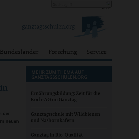
Bundesländer
Forschung
Service
MEHR ZUM THEMA AUF
GANZTAGSSCHULEN.ORG
 in
Ernährungsbildung: Zeit für die
Koch-AG im Ganztag
n der
Ganztagsschule mit Wildbienen
und Nashornkäfern
 im neuen
Ganztag in Bio-Qualität