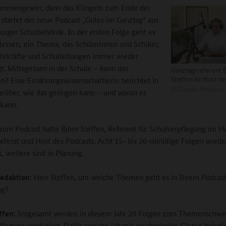
immengewirr, dann das Klingeln zum Ende der
 startet der neue Podcast „Gutes im Ganztag“ aus
rger Schulbehörde. In der ersten Folge geht es
essen, ein Thema, das Schülerinnen und Schüler,
ehrkräfte und Schulleitungen immer wieder
gt. Mittagessen in der Schule – kann das
Ganztagsreferent B
Steffen ist Host d
? Eine Ernährungswissenschaftlerin berichtet in
©
Claudia Pittelkow
arüber, wie das gelingen kann – und woran es
 kann.
zum Podcast hatte Björn Steffen, Referent für Schulverpflegung im 
eferat und Host des Podcasts. Acht 15- bis 20-minütige Folgen wurde
t, weitere sind in Planung.
edaktion:
Herr Steffen, um welche Themen geht es in Ihrem Podcast
ag?
ffen:
Insgesamt werden in diesem Jahr 20 Folgen zum Themenschwe
flegung produziert. Dafür spreche ich mit wechselnden Gästen beispi