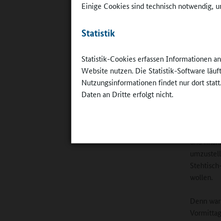
Einige Cookies sind technisch notwendig, um
... ist das
Statistik
dem „Schü
überlegen
©
Fernando 
Statistik-Cookies erfassen Informationen a
Fotografie
Website nutzen. Die Statistik-Software läu
Nutzungsinformationen findet nur dort statt
beispielh
Daten an Dritte erfolgt nicht.
Steffen:
J
nach Schü
externe K
und finan
umzustell
Stehtisch
wollen.
Denn waru
Vormittag