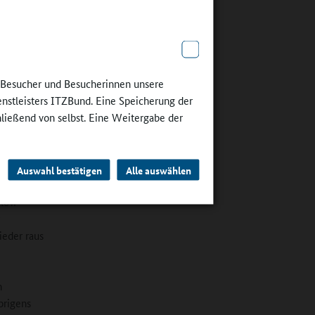
die beste
s vor. Nur
aten und
e Besucher und Besucherinnen unsere
enstleisters ITZBund. Eine Speicherung der
en Sie uns
hließend von selbst. Eine Weitergabe der
inder noch
er der
Auswahl bestätigen
Alle auswählen
e jetzt
Flow
ieder raus
n
brigens