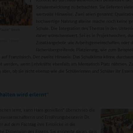
Schulentwicklung zu betrachten. Sie lieferten viel
wertvolle Hinweise. Zwei seien genannt: Qualitati
hochwertige Nahrung alleine mache noch keine g
Schule. Die Integration des Themas in den Unterric
Pause“ beim
daher wünschenswert. Sei es in Projektwochen, du
entur Hessen
Zusatzangebote wie Arbeitsgemeinschaften oder d
fächerübergreifende Platzierung, wie zum Beispiel
auf Französisch. Der zweite Hinweis: Das Schulklima könne durchaus 
st werden, wenn Lehrkräfte ebenfalls am Mensatisch Platz nähmen. Zu
 aber, ob sie nicht ebenso wie die Schülerinnen und Schüler ihr Esse
halten wird erlernt“
chen lernt, kann Hans genießen“ überschrieb die
swissenschaftlerin und Ernährungsberaterin Dr.
r auf dem Fachtag ihre Einblicke in die
che Dimension des Essens. Sie erinnerte daran, dass