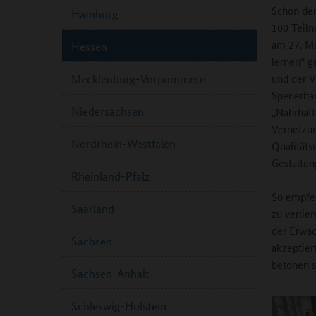
Schon der
Hamburg
100 Teiln
am 27. Mä
Hessen
lernen“ 
und der V
Mecklenburg-Vorpommern
Spenerhau
Niedersachsen
„Nahrhaft
Vernetzun
Nordrhein-Westfalen
Qualitäts
Gestaltun
Rheinland-Pfalz
So empfeh
Saarland
zu verlie
der Erwac
Sachsen
akzeptier
betonen s
Sachsen-Anhalt
Schleswig-Holstein