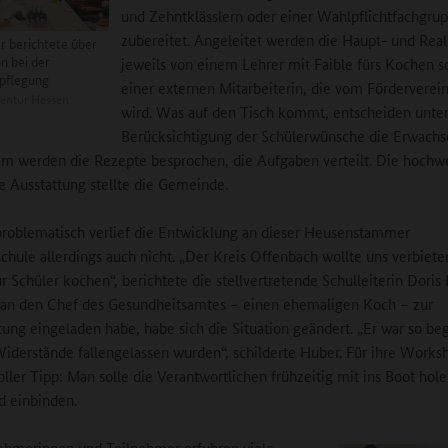
und Zehntklässlern oder einer Wahlpflichtfachgru
zubereitet. Angeleitet werden die Haupt- und Real
r berichtete über
on bei der
jeweils von einem Lehrer mit Faible fürs Kochen 
pflegung
einer externen Mitarbeiterin, die vom Förderverein
entur Hessen
wird. Was auf den Tisch kommt, entscheiden unte
Berücksichtigung der Schülerwünsche die Erwachs
 werden die Rezepte besprochen, die Aufgaben verteilt. Die hochw
e Ausstattung stellte die Gemeinde.
problematisch verlief die Entwicklung an dieser Heusenstammer
chule allerdings auch nicht. „Der Kreis Offenbach wollte uns verbiete
ür Schüler kochen“, berichtete die stellvertretende Schulleiterin Doris
man den Chef des Gesundheitsamtes – einen ehemaligen Koch – zur
ung eingeladen habe, habe sich die Situation geändert. „Er war so beg
Widerstände fallengelassen wurden“, schilderte Huber. Für ihre Works
oller Tipp: Man solle die Verantwortlichen frühzeitig mit ins Boot hol
d einbinden.
ehmerinnen und Teilnehmer erfuhren viele