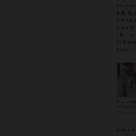
Ernährung
individue
unmittelb
kulturell
trägt in 
Schüler b
Einfluss a
Bewegungs
Mittagspa
©
Serviceag
kohärente