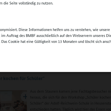
 die Seite vollständig zu nutzen.
„Gesundes Genieße
ert, und es wieder über Bord geworfen“, gestand
Freiheit“
©
Serviceagentur He
be man eine neue Dimension des Mittagessens
 Die Abkehr vom Schüsselsystem hin zum Warmhaltebuffet eines Bioc
nonymisiert. Diese Informationen helfen uns zu verstehen, wie unser
tbedienung habe die Form der Essensaufnahme nachhaltig verändert 
ft im Auftrag des BMBF ausschließlich auf den Webservern unseres Di
zstück des Ganztags gemacht. Zwischen 11.45 und 14 Uhr kann nun 
. Das Cookie hat eine Gültigkeit von 13 Monaten und löscht sich ansc
 entscheiden, wann und an welchem Platz es in der Mensa essen möch
 einen Nachschlag holen, auch wenn es sich nur um eine Kartoffel han
ab es strikte Regeln und Gängeleien, heute gesundes Genießen in Frei
te Ute Waffenschmidt.
r kochen für Schüler“
Aus dem Staunen kamen jene Fachtagsbesucher ni
heraus, die sich für den Workshop „Schüler kochen
Schüler“ der Adolf-Reichwein-Schule in Heusens
entschieden hatten. Täglich wird hier das Essen vo