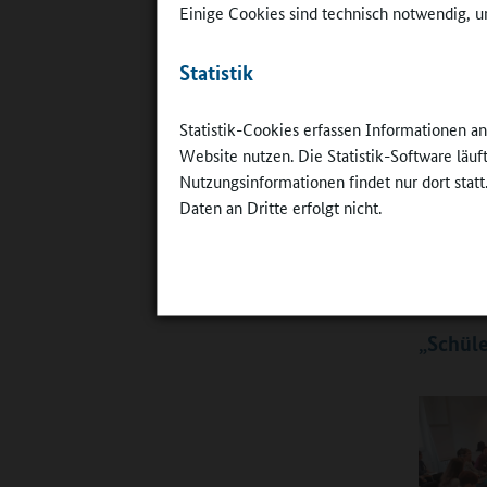
Einige Cookies sind technisch notwendig, um
funktioni
sie.
Statistik
Heute ha
erreicht.
Statistik-Cookies erfassen Informationen a
mit Selbs
Website nutzen. Die Statistik-Software läu
einem Her
Nutzungsinformationen findet nur dort statt
Kind frei
Daten an Dritte erfolgt nicht.
kann sich
„Früher g
versicher
„Schüle