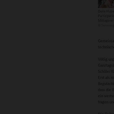
Doris Hube
Partizipati
Mittagsver
©
Serviceag
Gemeinsam
technisch
Völlig un
Ganztagss
Schüler f
Erst als 
Begutacht
dass die 
ein wertv
fragen un
Die Teiln