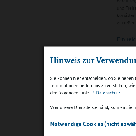
bereit se
und Freir
konsisten
genießen“
Ein rei
Diesem Vo
Hinweis zur Verwendu
Ein wenig
Hier lock
Erläuteru
Sie können hier entscheiden, ob Sie neben 
andernort
Informationen helfen uns zu verstehen, wi
den folgenden Link:
Datenschutz
Als „extr
Erfahrung
Wer unsere Dienstleister sind, können Sie
dieser Gr
dass es a
Notwendige Cookies (nicht abwäh
Irrtümer 
unser Kon