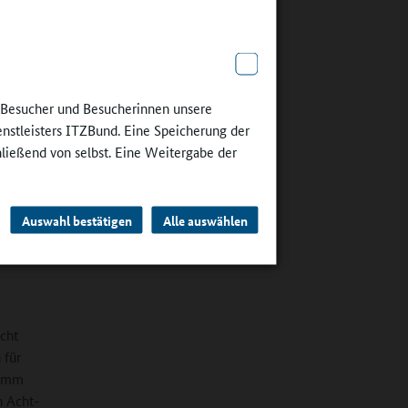
n in
ssen
aterers
e Besucher und Besucherinnen unsere
und zu
enstleisters ITZBund. Eine Speicherung der
jedes
hließend von selbst. Eine Weitergabe der
te. Es
dele.
heit“,
Auswahl bestätigen
Alle auswählen
cht
 für
tamm
n Acht-