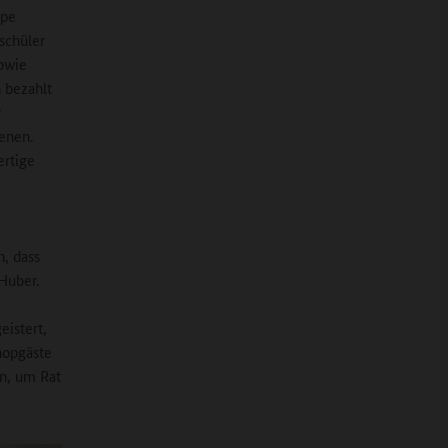
ppe
schüler
sowie
 bezahlt
r
enen.
ertige
n, dass
 Huber.
eistert,
hopgäste
en, um Rat