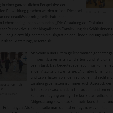
 in einer ganzheitlichen Perspektive der
llen Entwicklung gesehen werden müsse. Diese sei
©
Britta Hüning
ar und unauflösbar mit gesellschaftlichen und
en Lebensbedingungen verbunden. „Die Gestaltung der Esskultur in de
dieser Perspektive zu der biografischen Entwicklung der Schülerinnen 
ei, und gleichzeitig nehmen die Biografien der Kinder und Jugendlich
uf diese Gestaltung“, betonte sie.
An Schulen und Eltern gleichermaßen gerichtet gal
Hinweis: „Essverhalten wird erlernt und ist biograf
beeinflusst. Das bedeutet aber auch, wir können e
ändern.“ Zugleich warnte sie: „Nur über Ernährung
und Essverhalten so ändern zu wollen, ist nicht mö
Ernährungsverhalten ist immer auch Ausdruck der
workshop in der
use
Interaktion zwischen dem Individuum und seiner 
entur Hessen
Schulverpflegung ermögliche konkrete Teilhabe u
Mitgestaltung sowie das Sammeln konsistenter un
r Erfahrungen. Als Schule solle man sich daher fragen, wieviel Raum