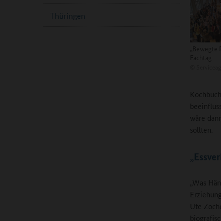
Thüringen
„Bewegte 
Fachtag
©
Serviceag
Kochbuch 
beeinflus
wäre dann
sollten.
„Essver
„Was Häns
Erziehung
Ute Zoche
biografis