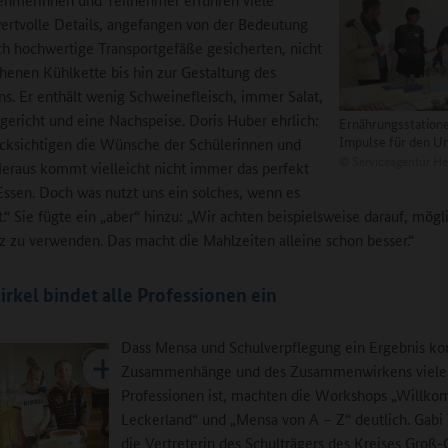
ertvolle Details, angefangen von der Bedeutung
ch hochwertige Transportgefäße gesicherten, nicht
henen Kühlkette bis hin zur Gestaltung des
ns. Er enthält wenig Schweinefleisch, immer Salat,
gericht und eine Nachspeise. Doris Huber ehrlich:
Ernährungsstation
Impulse für den Un
cksichtigen die Wünsche der Schülerinnen und
©
Serviceagentur He
Heraus kommt vielleicht nicht immer das perfekt
ssen. Doch was nutzt uns ein solches, wenn es
t.“ Sie fügte ein „aber“ hinzu: „Wir achten beispielsweise darauf, mögl
z zu verwenden. Das macht die Mahlzeiten alleine schon besser.“
rkel bindet alle Professionen ein
Dass Mensa und Schulverpflegung ein Ergebnis k
Zusammenhänge und des Zusammenwirkens viele
Professionen ist, machten die Workshops „Willk
Leckerland“ und „Mensa von A – Z“ deutlich. Gabi
die Vertreterin des Schulträgers des Kreises Groß-