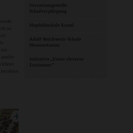
Vernetzungsstelle
e
Schulverpflegung
v
esunde
Hupfeldschule Kassel
ht sei
rch
Adolf-Reichwein-Schule
ie
Heusenstamm
 ein
positiv
Initiative „Unser cleveres
 klären
Esszimmer“
n bezahlen