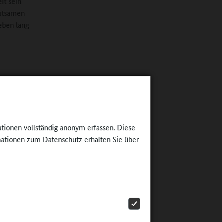
it sein
eutsamen
eben lang
rkshops.
scheiden?
erer,
ationen vollständig anonym erfassen. Diese
gung.
ationen zum Datenschutz erhalten Sie über
t: