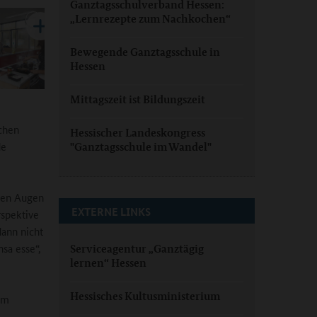
Ganztagsschulverband Hessen:
„Lernrezepte zum Nachkochen“
Bewegende Ganztagsschule in
Hessen
Mittagszeit ist Bildungszeit
schen
Hessischer Landeskongress
de
"Ganztagsschule im Wandel"
 den Augen
EXTERNE LINKS
rspektive
ann nicht
sa esse“,
Serviceagentur „Ganztägig
lernen“ Hessen
Hessisches Kultusministerium
em