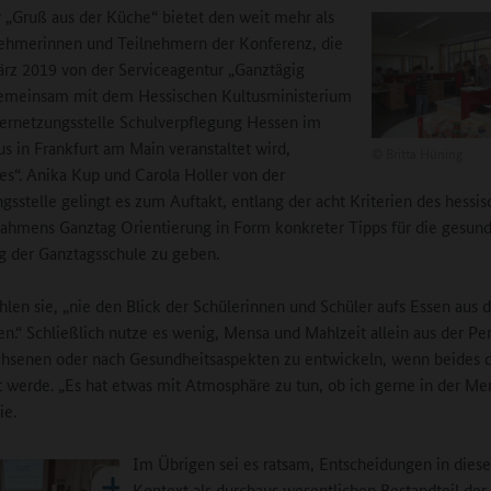
 „Gruß aus der Küche“ bietet den weit mehr als
ehmerinnen und Teilnehmern der Konferenz, die
rz 2019 von der Serviceagentur „Ganztägig
gemeinsam mit dem Hessischen Kultusministerium
ernetzungsstelle Schulverpflegung Hessen im
s in Frankfurt am Main veranstaltet wird,
©
Britta Hüning
es“. Anika Kup und Carola Holler von der
gsstelle gelingt es zum Auftakt, entlang der acht Kriterien des hessi
rahmens Ganztag Orientierung in Form konkreter Tipps für die gesun
g der Ganztagsschule zu geben.
len sie, „nie den Blick der Schülerinnen und Schüler aufs Essen aus
ren.“ Schließlich nutze es wenig, Mensa und Mahlzeit allein aus der Pe
hsenen oder nach Gesundheitsaspekten zu entwickeln, wenn beides d
t werde. „Es hat etwas mit Atmosphäre zu tun, ob ich gerne in der Men
ie.
Im Übrigen sei es ratsam, Entscheidungen in dies
Kontext als durchaus wesentlichen Bestandteil der