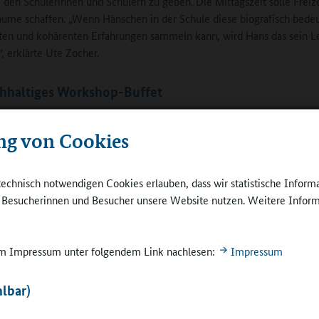
i, den Schülerinnen und Schülern zu geben. Die Mittagszeit solle Freize
äume schaffen. „Wenn Hänschen in der Schule diese biografisch bed
ten und kohärenten Erfahrungen sammeln kann, wird Hans das sein L
, erklärte Ute Zocher.
chhaltiges Workshop-Buffet
rtrag folgte der für viele schmackhafteste Teil der Mahlzeit: die Wo
ng von Cookies
 war es wie an einem reichhaltigen Buffet: Wofür sollte man sich ent
te die Präsentation der Initiative „Unser cleveres Esszimmer“, dort die
ng zu Ausschreibung und rechtssicherer Vergabe von Aufträgen an Cat
technisch notwendigen Cookies erlauben, dass wir statistische Inform
s wiederum die Darstellung von Bausteinen einer guten Schulverpfle
e Besucherinnen und Besucher unsere Website nutzen. Weitere Inform
em wertvoll“ empfanden Teilnehmerinnen die
en der Hupfeldschule in Kassel. Denn die Leiterin
 im Impressum unter folgendem Link nachlesen:
Impressum
undschule, Ute Waffenschmidt, machte deutlich,
uf dem Weg zu einer guten Mensa durchaus
lbar)
geben könne. „Wir haben jahrelang immer wieder
zept verändert, gemerkt, dass es doch nicht
Ute Waffenschmid