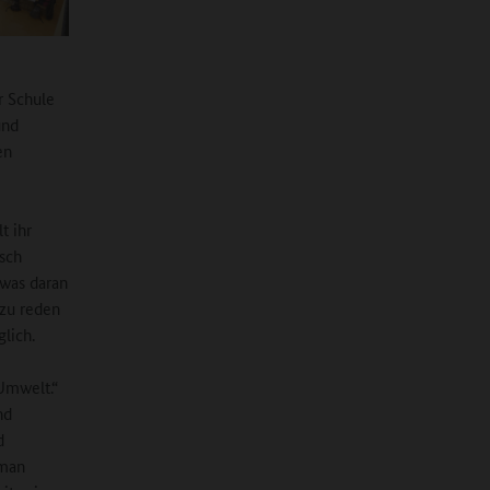
r Schule
und
en
t ihr
isch
twas daran
 zu reden
glich.
Umwelt.“
nd
d
 man