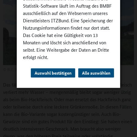
Statistik-Software läuft im Auftrag des BMBF
ausschließlich auf den Webservern unseres
Dienstleisters ITZBund. Eine Speicherung der
Nutzungsinformationen findet nur dort statt.
Das Cookie hat eine Gültigkeit von 13
Monaten und löscht sich anschließend von
selbst. Eine Weitergabe der Daten an Dritte
erfolgt nicht.
©
BLE, Bonn/Dominic Menzler
Auswahl bestätigen
Alle auswählen
Das fällt noch nicht einmal auf, denn konventionelles Hackfleisch
verliert mehr Wasser – mengenmäßig bleibt sogar weniger übrig
als beim Bio-Hackfleisch. Oder man ersetzt das Hackfleisch ganz
oder teilweise durch eine leckere Grünkernsoße. In diesen Fällen
kann die Bio-Variante sogar kostengünstiger sein. Auch Bio-
Gewürze sind ein gutes Produkt für den Einstieg: Sie haben einen
deutlich intensiveren Geschmack. Man braucht also weniger
davon, was den höheren Preis teilweise oder vollständig