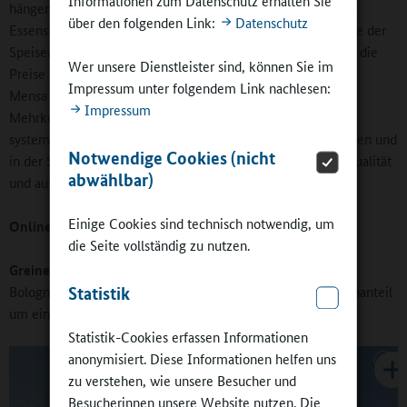
Informationen zum Datenschutz erhalten Sie
hängen von vielen Faktoren ab: Von der Akzeptanz und den
über den folgenden Link:
Datenschutz
Essenszahlen, den Fleischanteilen im Speiseplan, der Menge der
Speiseabfälle und vielem mehr. Sich bei den Kosten nur auf die
Wer unsere Dienstleister sind, können Sie im
Preise im Einkauf zu fokussieren, greift zu kurz. Wenn eine
Impressum unter folgendem Link nachlesen:
Mensa nur die Lieferanten austauscht, ist sie natürlich mit
Impressum
Mehrkosten konfrontiert. Es ist deshalb wichtig, einen
systematischen Ansatz zu verfolgen. Auch bei den Rezepturen und
Notwendige Cookies (nicht
in der Speiseplanung können die Küchen Einfluss auf die Qualität
abwählbar)
und auf die Kosten nehmen.
Einige Cookies sind technisch notwendig, um
Online-Redaktion
: Können Sie ein Beispiel nennen?
die Seite vollständig zu nutzen.
Greiner
: Ich kann das konventionelle Hackfleisch für eine
Statistik
Bolognese-Soße durch Bio-Fleisch ersetzen und den Fleischanteil
um ein Viertel senken.
Statistik-Cookies erfassen Informationen
anonymisiert. Diese Informationen helfen uns
zu verstehen, wie unsere Besucher und
Besucherinnen unsere Website nutzen. Die