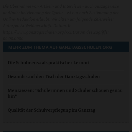
Die Übernahme von Artikeln und Interviews - auch auszugsweise
und/oder bei Nennung der Quelle - ist nur nach Zustimmung der
Online-Redaktion erlaubt. Wir bitten um folgende Zitierweise:
Autor/in: Artikelüberschrift. Datum. In:
https://www.ganztagsschulen.org/xxx. Datum des Zugriffs:
00.00.0000
MEHR ZUM THEMA AUF GANZTAGSSCHULEN.ORG
Die Schulmensa als praktischer Lernort
Gesundes auf den Tisch der Ganztagsschulen
Mensaessen: "Schülerinnen und Schüler schauen genau
hin"
Qualität der Schulverpflegung im Ganztag