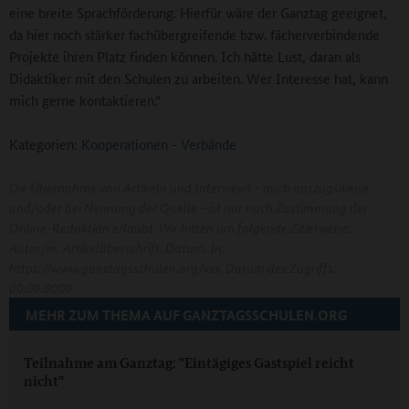
eine breite Sprachförderung. Hierfür wäre der Ganztag geeignet,
da hier noch stärker fachübergreifende bzw. fächerverbindende
Projekte ihren Platz finden können. Ich hätte Lust, daran als
Didaktiker mit den Schulen zu arbeiten. Wer Interesse hat, kann
mich gerne kontaktieren.“
Kategorien:
Kooperationen
-
Verbände
Die Übernahme von Artikeln und Interviews - auch auszugsweise
und/oder bei Nennung der Quelle - ist nur nach Zustimmung der
Online-Redaktion erlaubt. Wir bitten um folgende Zitierweise:
Autor/in: Artikelüberschrift. Datum. In:
https://www.ganztagsschulen.org/xxx. Datum des Zugriffs:
00.00.0000
MEHR ZUM THEMA AUF GANZTAGSSCHULEN.ORG
Teilnahme am Ganztag: "Eintägiges Gastspiel reicht
nicht"