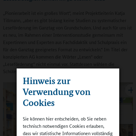
„Pionierarbeit ist ein großes Wort“, meint Projektleiterin Katja
Tillmann, „aber es gibt bislang keine Studien zu systematischer
Leseförderung im Ganztag von Grundschulen. Und auch für uns ist
es neu, im Rahmen einer Interventionsstudie gemeinsam mit
Expertinnen und Experten aus Fachdidaktik und Schulpraxis ein
für den Ganztag geeignetes Format zu entwickeln.“ Im Titel der
konzipierten AG kommen die Wörter „Lesen“ oder
„Leseförderung“ nicht einmal vor. Stattdessen wählen die
Schülerinnen und Schüler den „Detektiv-Club“.
Hinweis zur
Verwendung von
Cookies
Sie können hier entscheiden, ob Sie neben
technisch notwendigen Cookies erlauben,
dass wir statistische Informationen vollständig