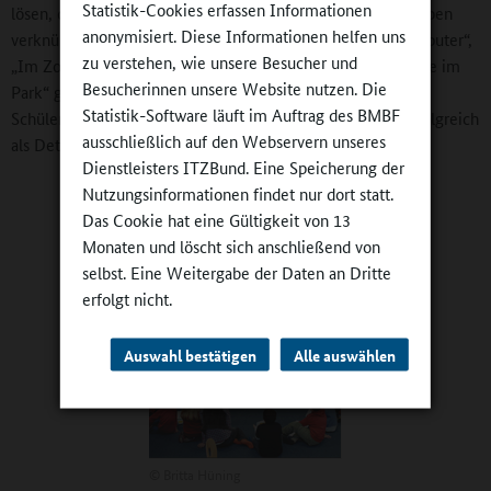
Statistik-Cookies erfassen Informationen
lösen, die allesamt das Lesen erfordern oder mit Leseaufgaben
anonymisiert. Diese Informationen helfen uns
verknüpft sind. In Fällen wie „Computervirus auf Schulcomputer“,
zu verstehen, wie unsere Besucher und
„Im Zoo ist ein Tier verschwunden“ oder „Taschendiebstähle im
Besucherinnen unsere Website nutzen. Die
Park“ geschieht das Lesen quasi nebenbei, während die
Statistik-Software läuft im Auftrag des BMBF
Schülerinnen und Schüler den Ehrgeiz entwickeln, sich erfolgreich
ausschließlich auf den Webservern unseres
als Detektive zu bewähren.
Dienstleisters ITZBund. Eine Speicherung der
Nutzungsinformationen findet nur dort statt.
Das Cookie hat eine Gültigkeit von 13
Monaten und löscht sich anschließend von
selbst. Eine Weitergabe der Daten an Dritte
erfolgt nicht.
Auswahl bestätigen
Alle auswählen
©
Britta Hüning