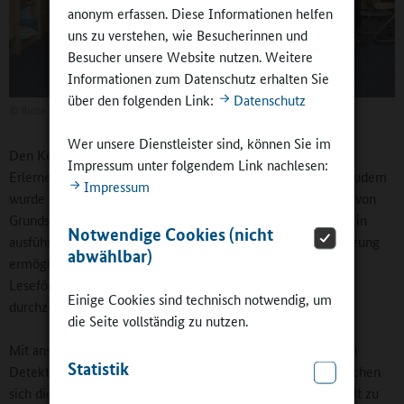
anonym erfassen. Diese Informationen helfen
uns zu verstehen, wie Besucherinnen und
Besucher unsere Website nutzen. Weitere
Informationen zum Datenschutz erhalten Sie
über den folgenden Link:
Datenschutz
©
Britta Hüning
Wer unsere Dienstleister sind, können Sie im
Den Kern zur Förderung der Lesekompetenzen bildet das
Impressum unter folgendem Link nachlesen:
Erlernen und Einüben von grundlegenden Lesestrategien. Zudem
Impressum
wurde bei der Entwicklung berücksichtigt, dass im Ganztag von
Grundschulen nicht nur ausgebildete Lehrkräfte tätig sind. Ein
Notwendige Cookies (nicht
ausführliches Manual und genaue Instruktionen für jede Sitzung
abwählbar)
ermöglichen es auch Personen ohne Erfahrung in der
Leseförderung, mit den Materialien zu arbeiten und die AG
Einige Cookies sind technisch notwendig, um
durchzuführen.
die Seite vollständig zu nutzen.
Mit ansprechend gestalteten Lernmaterialien, einschließlich
Statistik
Detektivausweis, Lupe und anderen Detektivutensilien, machen
sich die Kinder daran, Fälle mit Bezügen zu ihrer Lebenswelt zu