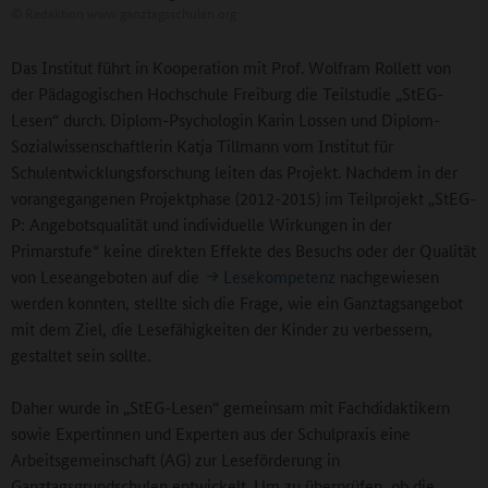
©
Redaktion www.ganztagsschulen.org
Das Institut führt in Kooperation mit Prof. Wolfram Rollett von
der Pädagogischen Hochschule Freiburg die Teilstudie „StEG-
Lesen“ durch. Diplom-Psychologin Karin Lossen und Diplom-
Sozialwissenschaftlerin Katja Tillmann vom Institut für
Schulentwicklungsforschung leiten das Projekt. Nachdem in der
vorangegangenen Projektphase (2012-2015) im Teilprojekt „StEG-
P: Angebotsqualität und individuelle Wirkungen in der
Primarstufe“ keine direkten Effekte des Besuchs oder der Qualität
von Leseangeboten auf die
Lesekompetenz
nachgewiesen
werden konnten, stellte sich die Frage, wie ein Ganztagsangebot
mit dem Ziel, die Lesefähigkeiten der Kinder zu verbessern,
gestaltet sein sollte.
Daher wurde in „StEG-Lesen“ gemeinsam mit Fachdidaktikern
sowie Expertinnen und Experten aus der Schulpraxis eine
Arbeitsgemeinschaft (AG) zur Leseförderung in
Ganztagsgrundschulen entwickelt. Um zu überprüfen, ob die