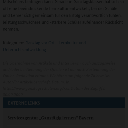
Mitschülers beitragen kann. Gerade in Ganztagsklassen hat sich so
oft eine beeindruckende Lernkultur entwickelt, bei der Schüler
und Lehrer sich gemeinsam für den Erfolg verantwortlich fühlen,
leistungsschwächere und -stärkere Schüler aufeinander Rücksicht
nehmen.
Kategorien:
Ganztag vor Ort
-
Lernkultur und
Unterrichtsentwicklung
Die Übernahme von Artikeln und Interviews - auch auszugsweise
und/oder bei Nennung der Quelle - ist nur nach Zustimmung der
Online-Redaktion erlaubt. Wir bitten um folgende Zitierweise:
Autor/in: Artikelüberschrift. Datum. In:
https://www.ganztagsschulen.org/xxx. Datum des Zugriffs:
00.00.0000
EXTERNE LINKS
Serviceagentur „Ganztägig lernen“ Bayern