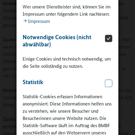
Online-Redaktion:
Insbesondere in Grundschulen werden die
Wer unsere Dienstleister sind, können Sie im
Schüler manchmal noch zwischendurch einmal zur
Impressum unter folgendem Link nachlesen:
Wiederherstellung der Konzentrationsfähigkeit auf den Schulhof
Impressum
geschickt. Eine Alternative?
Notwendige Cookies (nicht
Zuchs:
Sicher stellt auch dies eine sinnvolle Möglichkeit dar. Aber
abwählbar)
wenn man damit auf jede Phase der Unkonzentriertheit reagieren
möchte, kommt man in Verzug und wird möglicherweise seiner
Einige Cookies sind technisch notwendig, um
Verantwortung, den vorgegebenen Stoff zu vermitteln, nicht
die Seite vollständig zu nutzen.
gerecht. Selbst im Ganztagsunterricht bis 16 Uhr bleibt nicht so
viel Zeit und Luft.
Statistik
Online-Redaktion:
Ist der Mehraufwand, den das Integrieren von
Statistik-Cookies erfassen Informationen
Lernspielen, Liedern und Bewegung in den Fachunterricht mit sich
anonymisiert. Diese Informationen helfen uns
bringt, gerechtfertigt?
zu verstehen, wie unsere Besucher und
Besucherinnen unsere Website nutzen. Die
Zuchs:
Ja. Wir Pädagogen müssen den Unterricht so kreativ
Statistik-Software läuft im Auftrag des BMBF
gestalten, dass wir Schülerinnen und Schüler auch manchmal
ausschließlich auf den Webservern unseres
überraschen können. Damit halten wir sie bei der Stange. Gerade