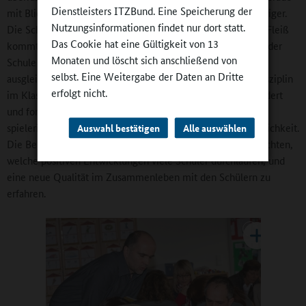
Dienstleisters ITZBund. Eine Speicherung der
mit Blick auf den Ganztagsunterricht wird dies immer wichtiger.
Nutzungsinformationen findet nur dort statt.
Die Schule übernimmt mehr Verantwortung, der häusliche Fleiß
Das Cookie hat eine Gültigkeit von 13
kommt nicht mehr so stark zum Tragen. Das müssen wir in der
Monaten und löscht sich anschließend von
Schule durch Differenzierung und individuelle Förderung
selbst. Eine Weitergabe der Daten an Dritte
ausgleichen. Vorraussetzung dafür ist neben der nötigen Disziplin
erfolgt nicht.
im Klassenzimmer eben ein anregender Unterricht, der fördert
und fordert, aber nicht überfordert. Das Lernen mittels
spielerischer Übungen bietet hier eine hervorragende Möglichkeit.
Auswahl bestätigen
Alle auswählen
Die Belohnung für uns Lehrer besteht dann darin, zu beobachten,
welche positiven Entwicklungen viele Schüler durchlaufen, und
eine neue Qualität im Zusammenleben mit den Schülern zu
erfahren.