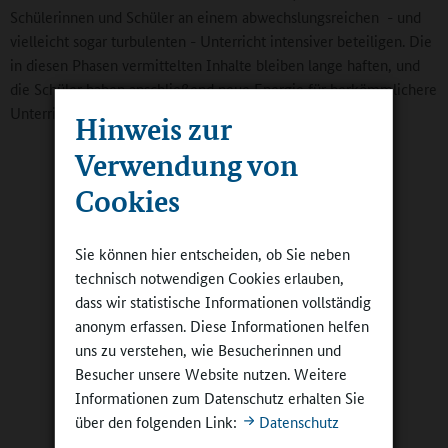
Schülerinnen und Schüler an einem abwechslungsreichen - und
vielleicht sogar turbulenten - Unterricht intensiver beteiligen. Die
in diesen Phasen vermittelten Inhalte bleiben lange haften, und
die Schüler haben anschließend neue Energie für herkömmlichere
Unterrichtsphasen.
Hinweis zur
Verwendung von
Cookies
Sie können hier entscheiden, ob Sie neben
technisch notwendigen Cookies erlauben,
dass wir statistische Informationen vollständig
anonym erfassen. Diese Informationen helfen
uns zu verstehen, wie Besucherinnen und
Martin Zuchs in seinem Workshop auf der Fachtagung
Besucher unsere Website nutzen. Weitere
in Garching
Informationen zum Datenschutz erhalten Sie
©
Julia Thalhofer
über den folgenden Link:
Datenschutz