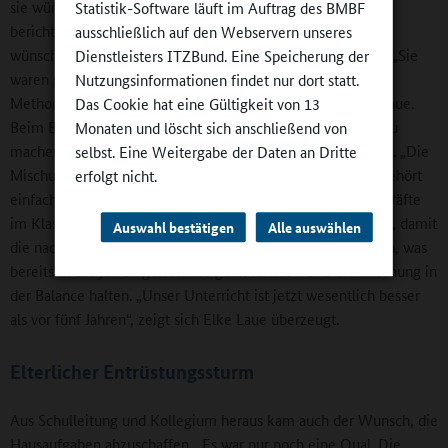
sie würden die Schule verlassen, wenn das so weiterginge“,
Statistik-Software läuft im Auftrag des BMBF
berichtet die Schulleiterin. Kurz gefasst: Die Jugendlichen
ausschließlich auf den Webservern unseres
wünschten sich ihren guten, alten Frontalunterricht zurück. „Sie
Dienstleisters ITZBund. Eine Speicherung der
waren genervt und überfordert von den ständigen
Nutzungsinformationen findet nur dort statt.
Methodenwechseln und auch Doppelungen“, erklärt Elke Laue.
Das Cookie hat eine Gültigkeit von 13
Beim Bemühen, es besonders gut und abwechslungsreich zu
Monaten und löscht sich anschließend von
machen, war das Kollegium über das Ziel hinausgeschossen. „Die
selbst. Eine Weitergabe der Daten an Dritte
Mischung muss stimmen, und ein guter Frontalunterricht gehört
erfolgt nicht.
einfach dazu“, so die Schulleiterin. Heute müssen die Lehrkräfte
im Klassenbuch eintragen, welche Methoden sie anwenden, damit
Auswahl bestätigen
Alle auswählen
die nachfolgenden Kolleginnen und Kollegen sehen können, was
bereits in der jeweiligen Klasse gelaufen ist – und die Mischung in
der Balance halten. „Unser Unterricht ist jetzt wesentlich besser
als vor fünf Jahren“, zeigt sich Elke Laue überzeugt.
Elterlicher Entrüstungssturm
Aus Schulleitung und Kollegium heraus kam auch der Wunsch, die
Hausaufgaben abzuschaffen. „Es war nur noch eine Qual. Die