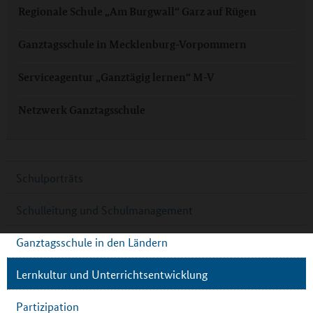
Regionale Schule „Am Burgwall“ Garz auf Rügen
Ganztagsschule in Mecklenburg-Vorpommern
Serviceagentur „Ganztägig lernen“ M-V
Netzwerk Ganztagsschule
Schulporträts
Schulleitung und Schulmanagement
Ganztagsschule in den Ländern
Lernkultur und Unterrichtsentwicklung
Partizipation