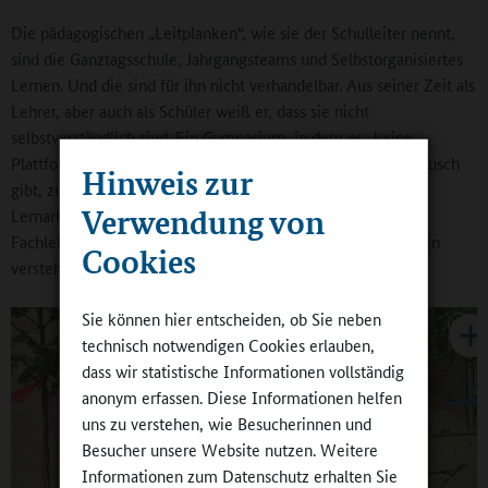
Die pädagogischen „Leitplanken“, wie sie der Schulleiter nennt,
sind die Ganztagsschule, Jahrgangsteams und Selbstorganisiertes
Lernen. Und die sind für ihn nicht verhandelbar. Aus seiner Zeit als
Lehrer, aber auch als Schüler weiß er, dass sie nicht
selbstverständlich sind. Ein Gymnasium, in dem es „keine
Plattform für interdisziplinäre Teamarbeit und keinen Austausch
Hinweis zur
gibt, zu wenig Zeit und Räume für eine nachhaltige Lehr-
Verwendung von
Lernarbeit sowie Lehrerinnen und Lehrer, die sich nur als
Fachlehrer, nicht als Pädagogen und Mannschaftsspielerinnen
Cookies
verstehen“, kann er sich nicht vorstellen.
Sie können hier entscheiden, ob Sie neben
technisch notwendigen Cookies erlauben,
dass wir statistische Informationen vollständig
anonym erfassen. Diese Informationen helfen
uns zu verstehen, wie Besucherinnen und
Besucher unsere Website nutzen. Weitere
Informationen zum Datenschutz erhalten Sie