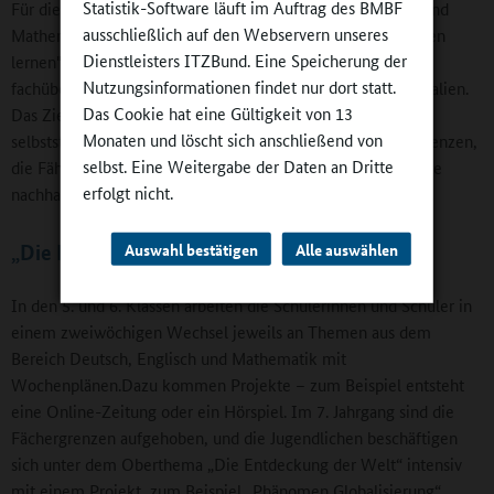
Statistik-Software läuft im Auftrag des BMBF
Für die SOL-Stunden geben die Fächer Deutsch, Englisch und
ausschließlich auf den Webservern unseres
Mathematik jeweils eine Stunde ab; dazu kommt die "Lernen
Dienstleisters ITZBund. Eine Speicherung der
lernen"-Stunde. Die Lehrerinnen und Lehrer erarbeiten
Nutzungsinformationen findet nur dort statt.
fachübergreifende Aufgaben und die dazugehörigen Materialien.
Das Cookie hat eine Gültigkeit von 13
Das Ziel der SOL-Stunden ist, das „Lernen zu lernen“:
Monaten und löscht sich anschließend von
selbstständiges Arbeiten, methodische und soziale Kompetenzen,
selbst. Eine Weitergabe der Daten an Dritte
die Fähigkeit zur Selbstreflexion. Nur so könnten Lerninhalte
erfolgt nicht.
nachhaltig verarbeitet werden, ist das Kollegium überzeugt.
„Die Entdeckung der Welt“
Auswahl bestätigen
Alle auswählen
In den 5. und 6. Klassen arbeiten die Schülerinnen und Schüler in
einem zweiwöchigen Wechsel jeweils an Themen aus dem
Bereich Deutsch, Englisch und Mathematik mit
Wochenplänen.Dazu kommen Projekte – zum Beispiel entsteht
eine Online-Zeitung oder ein Hörspiel. Im 7. Jahrgang sind die
Fächergrenzen aufgehoben, und die Jugendlichen beschäftigen
sich unter dem Oberthema „Die Entdeckung der Welt“ intensiv
mit einem Projekt, zum Beispiel „Phänomen Globalisierung“,