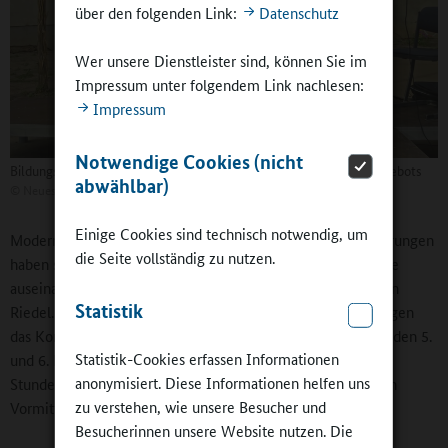
über den folgenden Link:
Datenschutz
Wer unsere Dienstleister sind, können Sie im
Impressum unter folgendem Link nachlesen:
Impressum
Notwendige Cookies (nicht
Bildungsminister Marco Tullner (li.) zur Eröffnung des Ganztagsangebots
abwählbar)
©
Neues Städtisches Gymnasium
Einige Cookies sind technisch notwendig, um
Moderne Schule müsse anders gestrickt sein: „Die Anforderungen
die Seite vollständig zu nutzen.
haben sich durch Individualisierung, Digitalisierung und eine
auseinanderstrebende Gesellschaft enorm erhöht“, findet Jan
Statistik
Riedel. Gemeinsam erarbeiteten die Kolleginnen und Kollegen
das Konzept für das Selbstorganisierte Lernen (SOL), das in den 5.
Statistik-Cookies erfassen Informationen
und 6. Klassen täglich außer freitags mit je einer Stunde im
anonymisiert. Diese Informationen helfen uns
Stundenplan steht und in der 7. Klasse freitags einen ganzen
zu verstehen, wie unsere Besucher und
Vormittag von 8 bis 12 Uhr einnimmt.
Besucherinnen unsere Website nutzen. Die