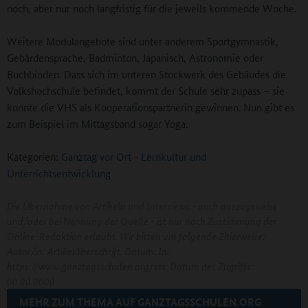
noch, aber nur noch langfristig für die jeweils kommende Woche.
Weitere Modulangebote sind unter anderem Sportgymnastik,
Gebärdensprache, Badminton, Japanisch, Astronomie oder
Buchbinden. Dass sich im unteren Stockwerk des Gebäudes die
Volkshochschule befindet, kommt der Schule sehr zupass – sie
konnte die VHS als Kooperationspartnerin gewinnen. Nun gibt es
zum Beispiel im Mittagsband sogar Yoga.
Kategorien:
Ganztag vor Ort
-
Lernkultur und
Unterrichtsentwicklung
Die Übernahme von Artikeln und Interviews - auch auszugsweise
und/oder bei Nennung der Quelle - ist nur nach Zustimmung der
Online-Redaktion erlaubt. Wir bitten um folgende Zitierweise:
Autor/in: Artikelüberschrift. Datum. In:
https://www.ganztagsschulen.org/xxx. Datum des Zugriffs:
00.00.0000
MEHR ZUM THEMA AUF GANZTAGSSCHULEN.ORG