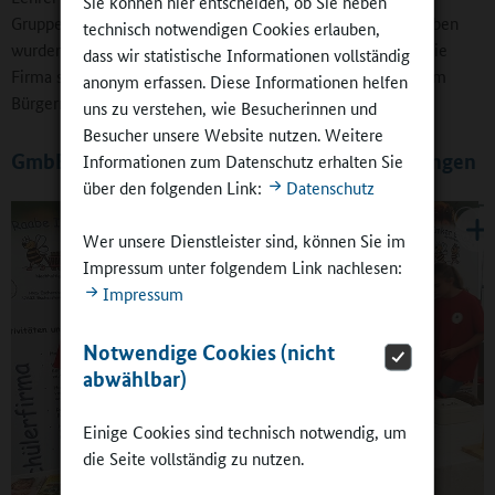
Sie können hier entscheiden, ob Sie neben
Gruppengröße hält Andreas Müller seitdem für ideal. Aufgaben
technisch notwendigen Cookies erlauben,
wurden verteilt, Spenden und Fördergelder eingeworben. Die
dass wir statistische Informationen vollständig
Firma startete als Aktiengesellschaft und verkaufte auch dem
anonym erfassen. Diese Informationen helfen
Bürgermeister Anteilsscheine.
uns zu verstehen, wie Besucherinnen und
Besucher unsere Website nutzen. Weitere
GmbE: Gemeinschaft mit besonderen Erfahrungen
Informationen zum Datenschutz erhalten Sie
über den folgenden Link:
Datenschutz
Wer unsere Dienstleister sind, können Sie im
Impressum unter folgendem Link nachlesen:
Impressum
Notwendige Cookies (nicht
abwählbar)
Einige Cookies sind technisch notwendig, um
die Seite vollständig zu nutzen.