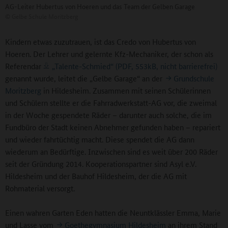
AG-Leiter Hubertus von Hoeren und das Team der Gelben Garage
©
Gelbe Schule Moritzberg
Kindern etwas zuzutrauen, ist das Credo von Hubertus von
Hoeren. Der Lehrer und gelernte Kfz-Mechaniker, der schon als
Referendar
„Talente-Schmied“ (PDF, 553kB, nicht barrierefrei)
genannt wurde, leitet die „Gelbe Garage“ an der
Grundschule
Moritzberg
in Hildesheim. Zusammen mit seinen Schülerinnen
und Schülern stellte er die Fahrradwerkstatt-AG vor, die zweimal
in der Woche gespendete Räder – darunter auch solche, die im
Fundbüro der Stadt keinen Abnehmer gefunden haben – repariert
und wieder fahrtüchtig macht. Diese spendet die AG dann
wiederum an Bedürftige. Inzwischen sind es weit über 200 Räder
seit der Gründung 2014. Kooperationspartner sind Asyl e.V.
Hildesheim und der Bauhof Hildesheim, der die AG mit
Rohmaterial versorgt.
Einen wahren Garten Eden hatten die Neuntklässler Emma, Marie
und Lasse vom
Goethegymnasium Hildesheim
an ihrem Stand