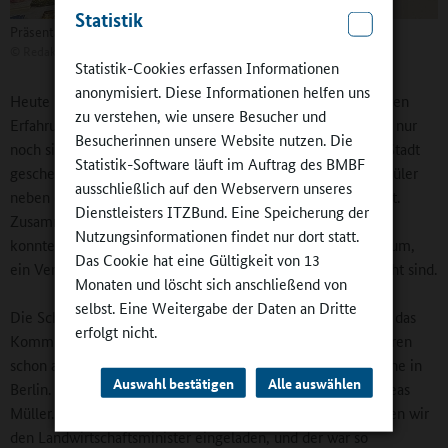
Statistik
Präsentation der Raabe Imker GmbE
©
Redaktion
Statistik-Cookies erfassen Informationen
anonymisiert. Diese Informationen helfen uns
Heute ist die Schülerfirma eine Gemeinschaft mit besonderen
zu verstehen, wie unsere Besucher und
Erfahrungen (GmbE), die alle Aktien zurückgekauft hat, um nur
Besucherinnen unsere Website nutzen. Die
noch sich selbst verantwortlich zu sein. Auf einem von der Stadt
Statistik-Software läuft im Auftrag des BMBF
geschenkten Brachgelände haben die Schülerinnen und Schüler
ausschließlich auf den Webservern unseres
neben den Bienenkästen auch eine Streuobstwiese angelegt.
Dienstleisters ITZBund. Eine Speicherung der
Zusammen mit Jugendlichen der Berufsschule Holzminden
Nutzungsinformationen findet nur dort statt.
konnten sie schließlich ein Haus bauen, in dem ein Lagerraum,
Das Cookie hat eine Gültigkeit von 13
ein Versammlungsraum und die Apfelmosterei untergebracht sind.
Monaten und löscht sich anschließend von
selbst. Eine Weitergabe der Daten an Dritte
Die Schülerinnen und Schüler lernen in der Imker-AG auch das
erfolgt nicht.
Kommunizieren und das Präsentieren vor Publikum. Sie waren
schon auf der didacta in Hannover und auf der Grünen Woche in
Auswahl bestätigen
Alle auswählen
Berlin. „Die Öffentlichkeitsarbeit ist wichtig“, betonte Andreas
Müller. „Und wir hatten nie Angst vor hohen Tieren. So haben wir
den Landwirtschaftsminister eingeladen, und der war so