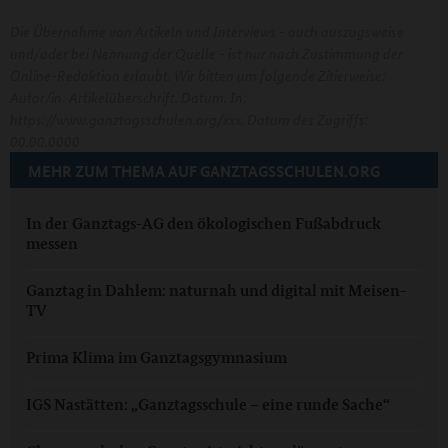
Die Übernahme von Artikeln und Interviews - auch auszugsweise
und/oder bei Nennung der Quelle - ist nur nach Zustimmung der
Online-Redaktion erlaubt. Wir bitten um folgende Zitierweise:
Autor/in: Artikelüberschrift. Datum. In:
https://www.ganztagsschulen.org/xxx. Datum des Zugriffs:
00.00.0000
MEHR ZUM THEMA AUF GANZTAGSSCHULEN.ORG
In der Ganztags-AG den ökologischen Fußabdruck
messen
Ganztag in Dahlem: naturnah und digital mit Meisen-
TV
Prima Klima im Ganztagsgymnasium
IGS Nastätten: „Ganztagsschule – eine runde Sache“