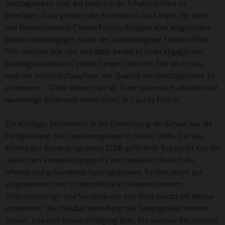
Ganztagsteams sind, am Gespräch im Schulleiterbüro zu
beteiligen. Dazu gehören die Konrektorin Ina Langer, die Sport-
und Deutschlehrerin Claudia Fritsch, übrigens eine ausgebildete
Montessoripädagogin, sowie der Sozialpädagoge Thomas Pfadt.
"Wir machen sehr viel, und dafür bedarf es eines engagierten
Ganztagsschulteams", erklärt Langer. Oberstes Ziel sei es nun,
nach der ersten Aufbauphase, die Qualität der Ganztagsschule zu
verbessern. : "Dafür müssen wir als Team systemisch arbeiten und
nachhaltige Strukturen entwickeln", so Claudia Fritsch.
Ein wichtiger Meilenstein in der Entwicklung der Schule war die
Fertigstellung des Erweiterungsbaus im Herbst 2006. Der aus
Mitteln des Bundesprogramms IZBB geförderte Bau bietet erst die
räumlichen Voraussetzungen für den parallelen Betrieb der
offenen und gebundenen Ganztagsklassen. So sind neben gut
ausgestatteten und lichtdurchfluteten Klassenzimmern
Differenzierungs- und Sonderräume und nicht zuletzt die Mensa
entstanden: "Der Neubau beherbergt das Ganztagshaus unserer
Schule", erläutert Johann Wolfgang Robl. Ein weiterer Meilenstein