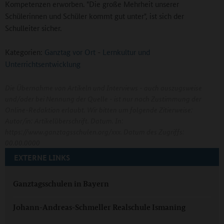
Kompetenzen erworben. "Die große Mehrheit unserer
Schülerinnen und Schüler kommt gut unter", ist sich der
Schulleiter sicher.
Kategorien:
Ganztag vor Ort
-
Lernkultur und
Unterrichtsentwicklung
Die Übernahme von Artikeln und Interviews - auch auszugsweise
und/oder bei Nennung der Quelle - ist nur nach Zustimmung der
Online-Redaktion erlaubt. Wir bitten um folgende Zitierweise:
Autor/in: Artikelüberschrift. Datum. In:
https://www.ganztagsschulen.org/xxx. Datum des Zugriffs:
00.00.0000
EXTERNE LINKS
Ganztagsschulen in Bayern
Johann-Andreas-Schmeller Realschule Ismaning