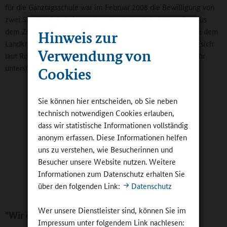
für die Ganztagsschule war im Februar 2008 die Bewilligung von
zwei Schulsozialarbeiterstellen durch den Schulträger. Der aus
dem Zweckverband Ismaning, Garching, Unterföhring sowie dem
Hinweis zur
Landkreis München gebildete Sachaufwandsträger zeichnet sich
Verwendung von
laut Robl übrigens dadurch aus, dass er in Bildungsfragen sehr
unterstützend und innovativ wirkt.
Cookies
Sie können hier entscheiden, ob Sie neben
technisch notwendigen Cookies erlauben,
dass wir statistische Informationen vollständig
anonym erfassen. Diese Informationen helfen
uns zu verstehen, wie Besucherinnen und
Besucher unsere Website nutzen. Weitere
Informationen zum Datenschutz erhalten Sie
über den folgenden Link:
Datenschutz
Schulsozialarbeiter Thomas Pfad
Wer unsere Dienstleister sind, können Sie im
"Wir erlauben uns, Fehler zu machen"
Impressum unter folgendem Link nachlesen: