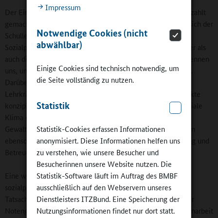
Impressum
Der Einsatz der Schulsozialarbeiter habe sich schon jetzt bezahlt
gemacht: "Die Schule ist deutlich ruhiger geworden", freut sich der
Notwendige Cookies (nicht
Schulleiter. Das ist kein Zufall, denn mit den zwei
abwählbar)
Sozialpädagogen haben sowohl die Schülerinnen und Schüler als
auch die Eltern verlässliche Ansprechpartner: "Die Kinder kennen
Einige Cookies sind technisch notwendig, um
uns, und sie vertrauen unserer Arbeit", erklärt Thomas Pfadt.
die Seite vollständig zu nutzen.
Darüber hinaus unterstützen die Schulsozialarbeiter die
Lehrkräfte, indem sie neben Beratung und Betreuung Projekte
Statistik
konzipieren und Sozialtrainings durchführen, die für das soziale
Klima der Schule mitentscheidend sind: "Sucht- und
Statistik-Cookies erfassen Informationen
Gewaltprävention, Angebote zur Medienkompetenz gehören
anonymisiert. Diese Informationen helfen uns
ebenso ins Portfolio der Sozialpädagogen wie die Ausbildung und
zu verstehen, wie unsere Besucher und
Betreuung der Streitschlichter und Tutoren".
Besucherinnen unsere Website nutzen. Die
Statistik-Software läuft im Auftrag des BMBF
Eine wesentliche Grundlage für die Attraktivität der
ausschließlich auf den Webservern unseres
sozialpädagogischen Angebote ist die Freiwilligkeit und die
Dienstleisters ITZBund. Eine Speicherung der
Tatsache, dass die Vermittlung sozialer Kompetenzen keiner
Nutzungsinformationen findet nur dort statt.
Notengebung bedarf. In der multiprofessionellen Zusammenarbeit