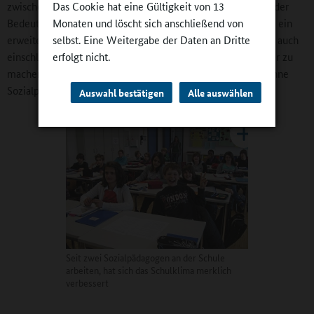
Das Cookie hat eine Gültigkeit von 13
zwischen Lehrkräften und Sozialpädagogen und angesichts der
Monaten und löscht sich anschließend von
Bedeutung der sozialen Beziehungen hat das Ganztagsteam ein
selbst. Eine Weitergabe der Daten an Dritte
erweitertes Verständnis von Ganztagsschule entwickelt, das auch
erfolgt nicht.
einschließt, aus Fehlern zu lernen: "Wir erlauben uns, Fehler zu
machen", so der Schulleiter, der sich eine Ganztagsschule ohne
Sozialpädagogen nicht mehr vorstellen kann.
Auswahl bestätigen
Alle auswählen
Seit zwei Sozialpädagogen an der Schule
arbeiten, hat sich das Schulklima merklich
verbessert