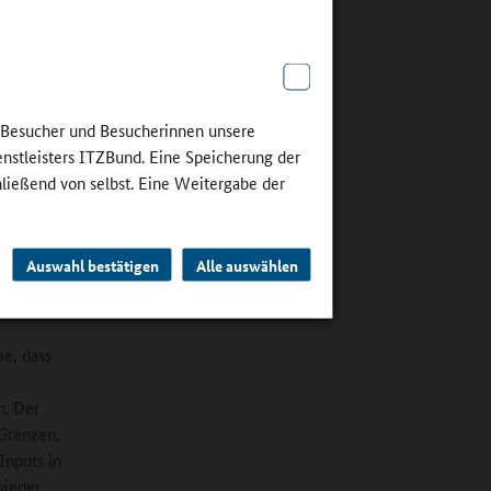
e Besucher und Besucherinnen unsere
enstleisters ITZBund. Eine Speicherung der
hließend von selbst. Eine Weitergabe der
n
ir kaum
Auswahl bestätigen
Alle auswählen
ieren?
se, dass
e
n. Der
 Grenzen.
Inputs in
wieder