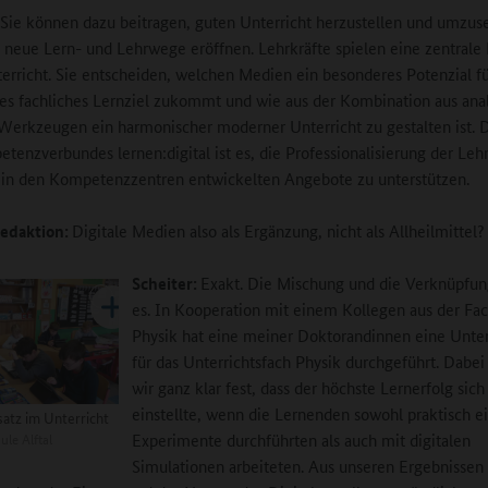
Sie können dazu beitragen, guten Unterricht herzustellen und umzus
 neue Lern- und Lehrwege eröffnen. Lehrkräfte spielen eine zentrale 
erricht. Sie entscheiden, welchen Medien ein besonderes Potenzial fü
s fachliches Lernziel zukommt und wie aus der Kombination aus ana
 Werkzeugen ein harmonischer moderner Unterricht zu gestalten ist. D
tenzverbundes lernen:digital ist es, die Professionalisierung der Leh
 in den Kompetenzzentren entwickelten Angebote zu unterstützen.
edaktion:
Digitale Medien also als Ergänzung, nicht als Allheilmittel?
Scheiter:
Exakt. Die Mischung und die Verknüpfu
es. In Kooperation mit einem Kollegen aus der Fa
Physik hat eine meiner Doktorandinnen eine Unte
für das Unterrichtsfach Physik durchgeführt. Dabei 
wir ganz klar fest, dass der höchste Lernerfolg sic
einstellte, wenn die Lernenden sowohl praktisch e
satz im Unterricht
le Alftal
Experimente durchführten als auch mit digitalen
Simulationen arbeiteten. Aus unseren Ergebnissen 