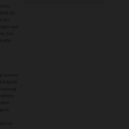
etzen,
Rolle für
r ein
logen und
as Ziel
rkräfte
ng machen
chdidaktik
rsuchung
stellten
h dann
igene
bin ich