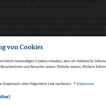
, dass der Einsatz und der Nutzen des Digitalen selbstverständlicher
il der Ausbildung von Lehrerinnen und Lehrern sein sollten.
 ist es bedauerlicherweise oft noch so, dass Digitales wie ein Add-o
iterung der Aufgaben diskutiert wird, ein bisschen ähnlich, wie wir da
e Inklusion und Umgang mit Heterogenität sehen. Daraus resultiert
nden ein Gefühl zusätzlicher Anforderungen. Wir sollten dahin komm
 über Selbstverständliches diskutieren, sondern über das, was guten Un
ng von Cookies
 Guter Unterricht ist motivierend, selbstbestimmt, individualisiert, be
eitet, rhythmisiert im Ganztag, um einige Stichworte zu nennen. Das
 gelungenen Kombination von digitalen und analogen Methoden errei
technisch notwendigen Cookies erlauben, dass wir statistische Inform
ben Digitale Medien noch zu oft einen Sonderstatus.
e Besucherinnen und Besucher unsere Website nutzen. Weitere Inform
edaktion:
Wie werden Sie die Fortbildungsbausteine der Kompetenzz
e bringen?
 im Impressum unter folgendem Link nachlesen:
Impressum
Die Bausteine werden forschungsbasiert
lbar)
t. Dabei beachten wir regionale Besonderheiten.
ektverbünde der Kompetenzzentren werden sehr