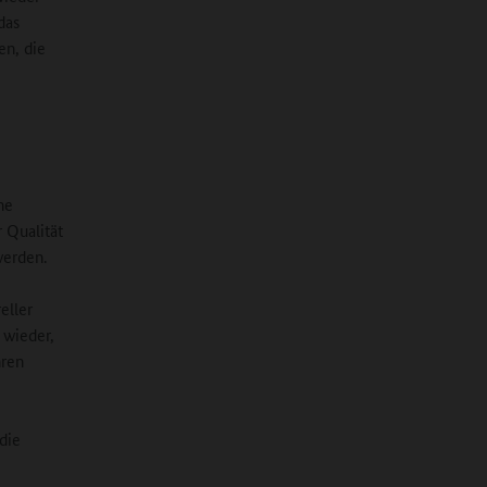
das
en, die
he
 Qualität
werden.
eller
 wieder,
hren
 die