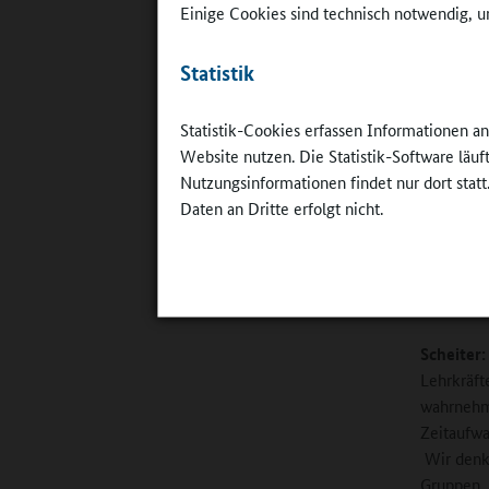
Einige Cookies sind technisch notwendig, um
eng mit d
zusammena
Struktur 
Statistik
beispiels
Bundeslän
Statistik-Cookies erfassen Informationen a
entwickel
Website nutzen. Die Statistik-Software läu
Zusätzlic
Nutzungsinformationen findet nur dort statt
Multiplik
Daten an Dritte erfolgt nicht.
Blaupause
alle mehr
Online-R
Scheiter:
Lehrkräft
wahrnehme
Zeitaufwa
Wir denke
Gruppen, 