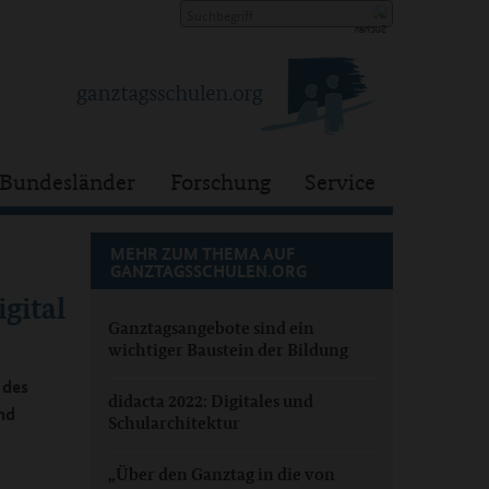
Bundesländer
Forschung
Service
MEHR ZUM THEMA AUF
GANZTAGSSCHULEN.ORG
gital
Ganztagsangebote sind ein
wichtiger Baustein der Bildung
 des
didacta 2022: Digitales und
nd
Schularchitektur
„Über den Ganztag in die von