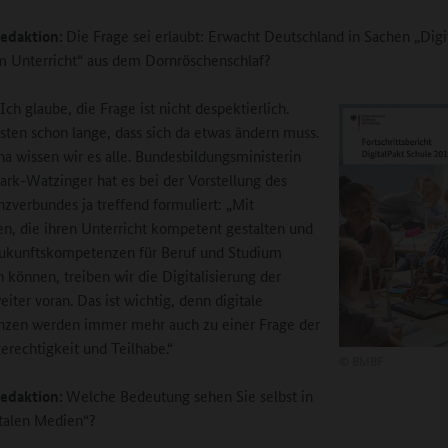
edaktion:
Die Frage sei erlaubt: Erwacht Deutschland in Sachen „Digi
 Unterricht“ aus dem Dornröschenschlaf?
Ich glaube, die Frage ist nicht despektierlich.
sten schon lange, dass sich da etwas ändern muss.
na wissen wir es alle. Bundesbildungsministerin
tark-Watzinger hat es bei der Vorstellung des
verbundes ja treffend formuliert: „Mit
en, die ihren Unterricht kompetent gestalten und
Zukunftskompetenzen für Beruf und Studium
n können, treiben wir die Digitalisierung der
iter voran. Das ist wichtig, denn digitale
zen werden immer mehr auch zu einer Frage der
rechtigkeit und Teilhabe.“
©
BMBF
edaktion:
Welche Bedeutung sehen Sie selbst in
talen Medien“?