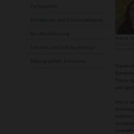
Partizipation
Mittagessen und Schulverpflegung
Berufsorientierung
Prof. Dr. K
©
Tobias Ho
Schulbau und Schularchitektur
Universität
Bildungspolitik: Interviews
Transfers
Kompeten
Thema Spr
und Sport
Uns ist d
beziehung
beziehen 
Schulprax
lehrkräft