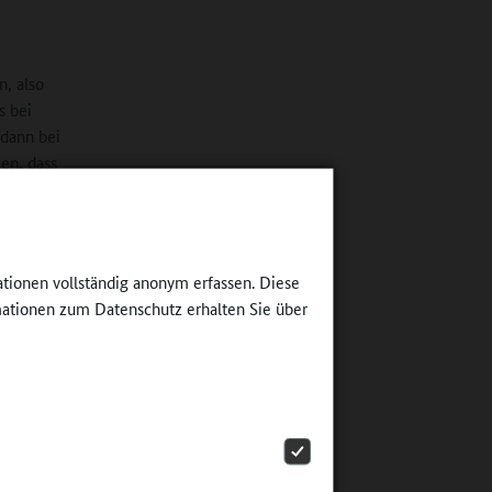
n, also
s bei
 dann bei
en, dass
terricht
gleitet
 kann man
chen. Im
ationen vollständig anonym erfassen. Diese
ationen zum Datenschutz erhalten Sie über
entren in