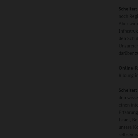
Scheiter:
noch Regi
Aber wir 
Infrastru
den Schül
Unzureich
darüber z
Online-R
Bildung i
Scheiter:
den wisse
einen int
Erfahrung
Israel, B
unsere Ko
selbstver