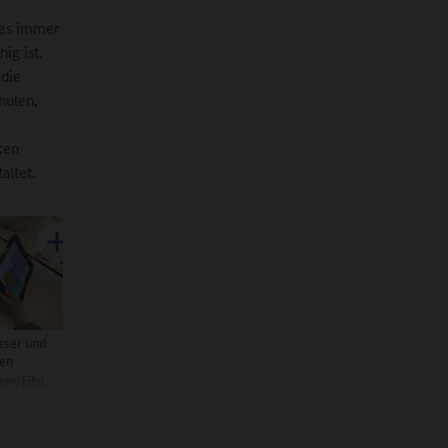
 es immer
ig ist.
 die
hulen,
ken
altet.
sser und
ten
em/Eifel,