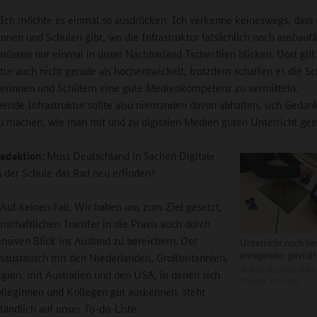
Ich möchte es einmal so ausdrücken: Ich verkenne keineswegs, dass
onen und Schulen gibt, wo die Infrastruktur tatsächlich noch ausbaufäh
müssen nur einmal in unser Nachbarland Tschechien blicken. Dort gilt
ktur auch nicht gerade als hochentwickelt, trotzdem schaffen es die Sc
erinnen und Schülern eine gute Medienkompetenz zu vermitteln.
ende Infrastruktur sollte also niemanden davon abhalten, sich Gedan
u machen, wie man mit und zu digitalen Medien guten Unterricht gest
edaktion:
Muss Deutschland in Sachen Digitale
n der Schule das Rad neu erfinden?
Auf keinen Fall. Wir haben uns zum Ziel gesetzt,
nschaftlichen Transfer in die Praxis auch durch
ensiven Blick ins Ausland zu bereichern. Der
Unterricht noch be
anregender gestal
saustausch mit den Niederlanden, Großbritannien,
©
Grundschule Dahl
elgien, mit Australien und den USA, in denen sich
Mirjam Schmitz
lleginnen und Kollegen gut auskennen, steht
ständlich auf unser To-do-Liste.