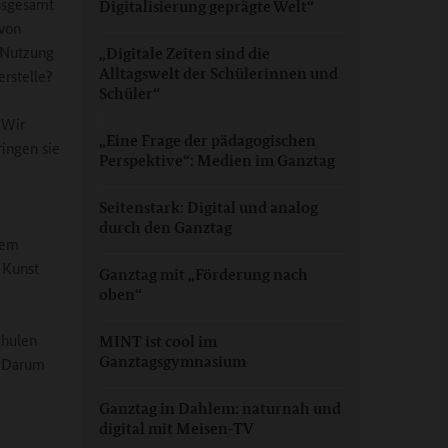
insgesamt
Digitalisierung geprägte Welt“
 von
 Nutzung
„Digitale Zeiten sind die
Alltagswelt der Schülerinnen und
erstelle?
Schüler“
 Wir
„Eine Frage der pädagogischen
ingen sie
Perspektive“: Medien im Ganztag
Seitenstark: Digital und analog
durch den Ganztag
dem
 Kunst
Ganztag mit „Förderung nach
oben“
chulen
MINT ist cool im
Ganztagsgymnasium
. Darum
Ganztag in Dahlem: naturnah und
digital mit Meisen-TV