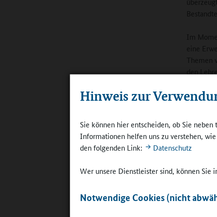
überzeugt
Bestandte
Im Moment
eine Erwe
Themen wi
den Lehre
wir nicht
Hinweis zur Verwendu
ausmacht.
und angel
aus einer
Sie können hier entscheiden, ob Sie neben 
Moment ha
Informationen helfen uns zu verstehen, wi
den folgenden Link:
Datenschutz
Online-R
die Fläch
Wer unsere Dienstleister sind, können Sie
Scheiter:
Notwendige Cookies (nicht abwäh
entwickel
Die Proj