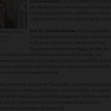
Online-Redaktion:
Der Bund investiert bis 2026 
205 Millionen Euro in Forschung und Entwicklung
Fortbildungsangeboten für Lehrkräfte zum Thema
„Digitaler Medien“. Welche Aufgabe hat die Transf
Prof. Dr. Katharina Scheiter:
Einfach ausgedrückt:
atharina Scheiter
pfgarten,
sammeln die Erkenntnisse der Wissenschaft und br
 Potsdam
in die Breite. Alles firmiert unter dem Dach des
Kompetenzverbundes lernen:digital, der über die
telle an der Universität Potsdam koordiniert wird. Es wurden vier
zzentren eingerichtet: Eines widmet sich dem Thema MINT, eines 
achen, Gesellschaft und Wirtschaft, ein weiteres thematisiert Musik,
 und das vierte die Schulentwicklung.
abei ganz wichtig, dass sich die Wissenschaft nicht hinstellt und den S
sweise den Lehrerinnen und Lehrern „von oben“ erklärt, wie es geht
wir bei der Entwicklung der Fortbildungsangebote von Anfang an die
is, also die Expertinnen und Experten aus den Schulen und den
ebildenden Einrichtungen der Länder, ein.