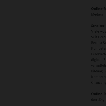
Online-R
Medien im
Scheiter:
Viele wus
Seit Coro
Bettina S
Kompetenz
Lehrkräft
digitale 
vermittel
Bildung we
Kompeten
Chancenge
Online-R
den „Digi