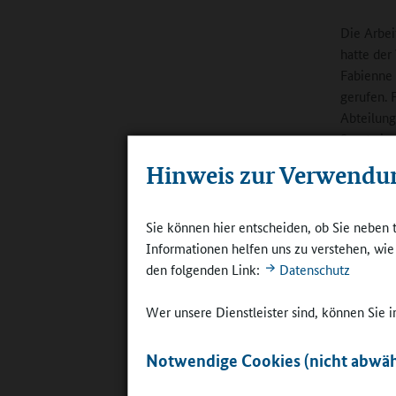
Die Arbei
hatte der
Fabienne 
gerufen. 
Abteilung
Sportwiss
Main und 
Hinweis zur Verwendu
Methoden 
Nowak ist
abgeordne
Sie können hier entscheiden, ob Sie neben 
Außerdem 
Informationen helfen uns zu verstehen, wi
Universitä
den folgenden Link:
Datenschutz
Fabienne 
Wer unsere Dienstleister sind, können Sie
Interne E
konzipier
Notwendige Cookies (nicht abwäh
und Schül
Christoph