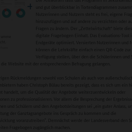
und gut überblickbar in Tortendiagrammen zusa
Nutzerinnen und Nutzern steht es frei, eigene Fra
hinzuzufügen und auf andere zu verzichten oder a
Fragen zu ändern. Der „Zettelwirtschaft“ biete die
digitale Fragebogen Einhalt. Das Evaluations-Tool is
gramme
cht.
Endgeräte optimiert. Versierten Nutzerinnen und 
chsen
können die Lehrkräfte einfach einen QR-Code zur
Verfügung stellen, über den die Schülerinnen und 
f die Website mit der entsprechenden Befragung gelangen.
rigen Rückmeldungen sowohl von Schulen als auch von außerschulisc
nbietern haben Christoph Bülau bereits gezeigt, dass es sich um ein hi
t handelt, um die Qualität der Angebote weiterzuentwickeln oder
onen zu professionalisieren. Vor allem die Besprechung der Ergebnis
nen und Schülern und den Angebotsleitungen sei „ein guter Anlass, u
ltung der Ganztagsangebote ins Gespräch zu kommen und die
icklung voranzutreiben‟. Demnächst werde der Landesverband den S
eiten Fragebogen zugänglich machen.