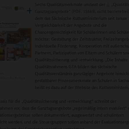
Sechs Qualitätsmerkmale umfasst der
„Qualitä
Ganztagsangebote“ (PDF, 356kB, nicht barrierefrei
dem das Sächsische Kultusministerium seit Januar
Vergleichbarkeit der Angebote und die
Chancengerechtigkeit für Schülerinnen und Schüle
möchte: Gestaltung der Zeitstruktur, Freizeitangeb
individuelle Förderung, Kooperation mit außerschu
Partnern, Partizipation von Eltern und Schülern so
Qualitätssicherung und -entwicklung. „Die Inhalte
Qualitätsrahmens GTA bilden das sächsische
Qualitätsverständnis ganztägiger Angebote hinsich
hes
terium für Kultus
gestaltbarer Prozessmerkmale an Schulen in Sachs
heißt es dazu auf der Website des Kultusministeri
Basis für die „Qualitätssicherung und -entwicklung“ schreibt der
rahmen vor, dass die Ganztagsangebote „regelmäßig intern evaluiert“
ationsergebnisse sollen dokumentiert, ausgewertet und schulintern
licht werden, und die Steuergruppen sollen anhand der Evaluationserg
chreibung der Ganztagskonzeption vornehmen.