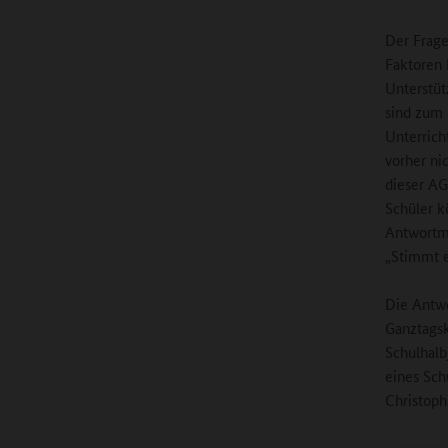
Der Frage
Faktoren 
Unterstüt
sind zum 
Unterricht
vorher ni
dieser AG
Schüler k
Antwortmö
„Stimmt e
Die Antwo
Ganztagsk
Schulhalb
eines Sch
Christoph