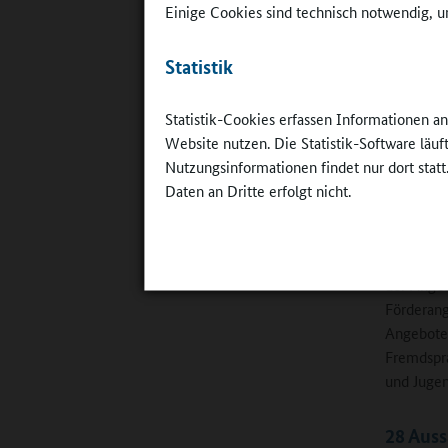
Einige Cookies sind technisch notwendig, um
Kommunik
kostenfre
Statistik
Statistik-Cookies erfassen Informationen a
Website nutzen. Die Statistik-Software läu
Nutzungsinformationen findet nur dort statt
Daten an Dritte erfolgt nicht.
Dr. Fabien
©
GTSV Sa
der Angeb
Förderang
Angebote,
Fremdspra
und Jugen
28 Auss