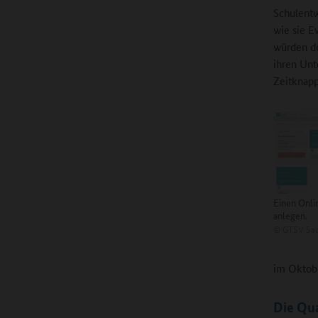
Schulentw
wie sie E
würden de
ihren Unt
Zeitknapph
Einen Onl
anlegen.
©
GTSV Sa
im Oktobe
Die Qua