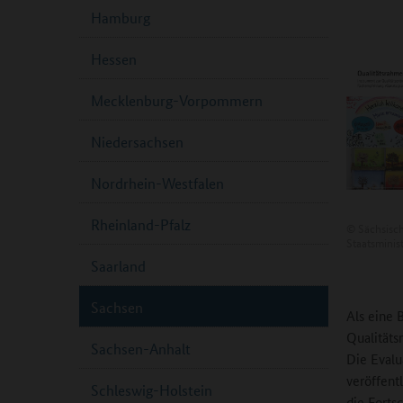
Hamburg
Hessen
Mecklenburg-Vorpommern
Niedersachsen
Nordrhein-Westfalen
Rheinland-Pfalz
©
Sächsisc
Staatsminis
Saarland
Sachsen
Als eine 
Qualitäts
Sachsen-Anhalt
Die Evalu
veröffent
Schleswig-Holstein
die Forts