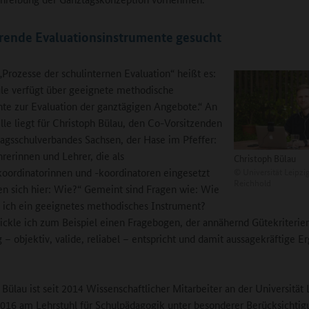
rende Evaluationsinstrumente gesucht
„Prozesse der schulinternen Evaluation“ heißt es:
le verfügt über geeignete methodische
te zur Evaluation der ganztägigen Angebote.“ An
elle liegt für Christoph Bülau, den Co-Vorsitzenden
agsschulverbandes Sachsen, der Hase im Pfeffer:
hrerinnen und Lehrer, die als
Christoph Bülau
©
Universität Leipzi
oordinatorinnen und -koordinatoren eingesetzt
Reichhold
gen sich hier: Wie?“ Gemeint sind Fragen wie: Wie
 ich ein geeignetes methodisches Instrument?
ckle ich zum Beispiel einen Fragebogen, der annähernd Gütekriterie
 – objektiv, valide, reliabel – entspricht und damit aussagekräftige E
 Bülau ist seit 2014 Wissenschaftlicher Mitarbeiter an der Universität 
2016 am Lehrstuhl für Schulpädagogik unter besonderer Berücksichtig