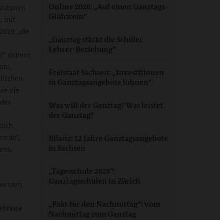
Online 2020: „Auf einen Ganztags-
tsrahmen
Glühwein“
)
, mit
 2019 „die
„Ganztag stärkt die Schüler-
Lehrer-Beziehung“
r“ sichern
ote,
Freistaat Sachsen: „Investitionen
lischen
in Ganztagsangebote lohnen“
wie die
 des
Was will der Ganztag? Was leistet
der Ganztag?
tlich
en ab“,
Bilanz: 12 Jahre Ganztagsangebote
in Sachsen
ums.
„Tagesschule 2025“:
Ganztagsschulen in Zürich
 werden.
„Pakt für den Nachmittag“: vom
ebnisse
Nachmittag zum Ganztag