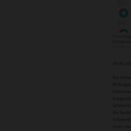
Tortendia
leichtgema
©
GTSV Sa
direkt au
Die bishe
Bildungsa
Instrumen
Kooperati
Schülerin
die Gesta
Schulentw
einen zw