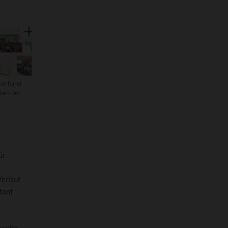
verband
ssen der
ür
Verlauf
tont
hnelle