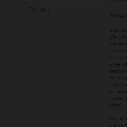
Thüringen
Zeitspa
Über die 
„Die Schu
Instrumen
dieser St
des Ganzt
„Viele Le
Ganztagsk
sind, fra
entwickle
Wie entwi
Forschung
bringt?
Christoph
und seit 