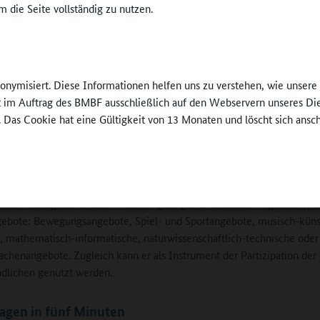
 die Seite vollständig zu nutzen.
ationsplattform Edkimo allen sächsischen Schulen mit Ganztagsang
i zur Verfügung gestellt.
In der Online-Fortbildungsreihe konnten die intere
Ganztagskoordinatorinnen und Ganztagskoordinat
nonymisiert. Diese Informationen helfen uns zu verstehen, wie unser
Lehrkräfte beispielhaft den Fragebogen, der die Qu
ft im Auftrag des BMBF ausschließlich auf den Webservern unseres Di
eines GTA-Angebots aus der Perspektive von Schü
. Das Cookie hat eine Gültigkeit von 13 Monaten und löscht sich ansc
und Schülern bewertet, kennenlernen. „Die Fragen
der Basis wissenschaftlicher Ganztagsschulforschu
ne Ennigkeit
chsen
entwickelt worden“, erläutert Christoph Bülau, „un
thematisieren Aspekte, die sich als zentral für die 
ote herausgestellt haben.“ Der Fragebogen erfasse alle Angebotstyp
ebote: Bewegungsangebote, Spiel- und Sportangebote, musisch-küns
 mathematisch-informatische, naturwissenschaftlich-technische oder
chenangebote. Zugleich kann er als Instrument der Partizipation der
dlichen genutzt werden.
agen in fünf Minuten