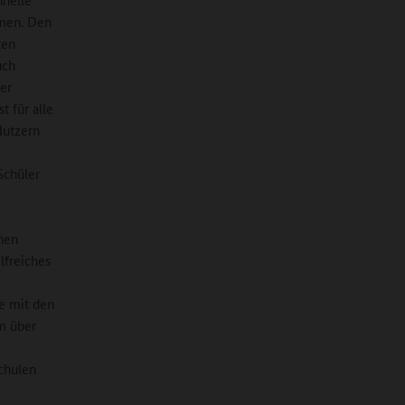
mmen. Den
gen
uch
ser
t für alle
Nutzern
Schüler
hen
lfreiches
se mit den
m über
chulen