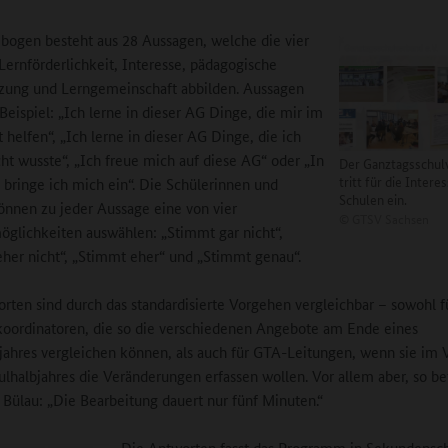
bogen besteht aus 28 Aussagen, welche die vier
Lernförderlichkeit, Interesse, pädagogische
zung und Lerngemeinschaft abbilden. Aussagen
Beispiel: „Ich lerne in dieser AG Dinge, die mir im
 helfen“, „Ich lerne in dieser AG Dinge, die ich
cht wusste“, „Ich freue mich auf diese AG“ oder „In
Der Ganztagsschul
tritt für die Intere
 bringe ich mich ein“. Die Schülerinnen und
Schulen ein.
önnen zu jeder Aussage eine von vier
©
GTSV Sachsen
glichkeiten auswählen: „Stimmt gar nicht“,
her nicht“, „Stimmt eher“ und „Stimmt genau“.
rten sind durch das standardisierte Vorgehen vergleichbar – sowohl f
oordinatoren, die so die verschiedenen Angebote am Ende eines
jahres vergleichen können, als auch für GTA-Leitungen, wenn sie im 
ulhalbjahres die Veränderungen erfassen wollen. Vor allem aber, so be
 Bülau: „Die Bearbeitung dauert nur fünf Minuten.“
Die Antworten fasst das Programm in Sekundensc