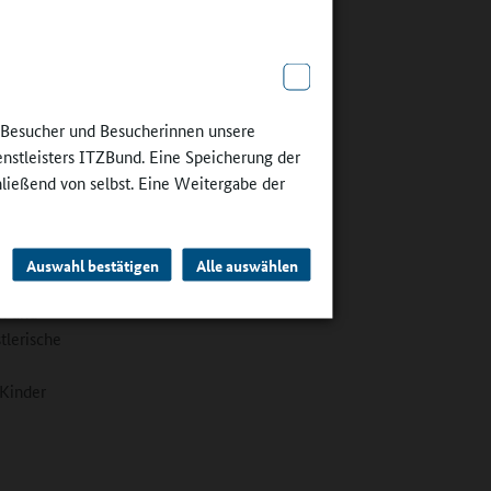
eboten
ssierten
oren und
e Besucher und Besucherinnen unsere
alität
enstleisters ITZBund. Eine Speicherung der
lerinnen
hließend von selbst. Eine Weitergabe der
 sind auf
ng
d
Auswahl bestätigen
Alle auswählen
Qualität
en und
tlerische
 Kinder