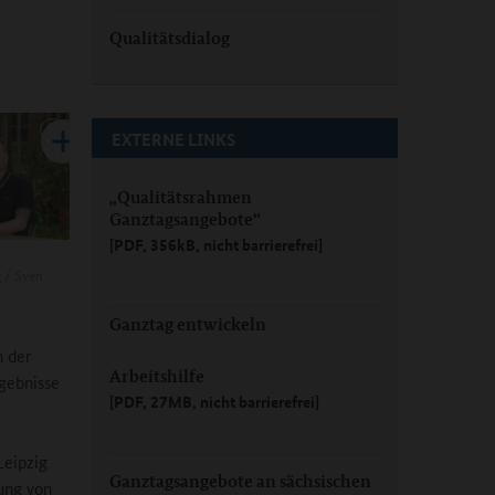
Qualitätsdialog
EXTERNE LINKS
„Qualitätsrahmen
Ganztagsangebote“
[PDF, 356kB, nicht barrierefrei]
g / Sven
Ganztag entwickeln
n der
Arbeitshilfe
rgebnisse
[PDF, 27MB, nicht barrierefrei]
Leipzig
Ganztagsangebote an sächsischen
ung von