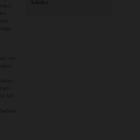
Schulen
ilden,
äre,
neben
ändige
en, vier
tenarm,
Online-
chsen –
ist Teil
 Sachsen