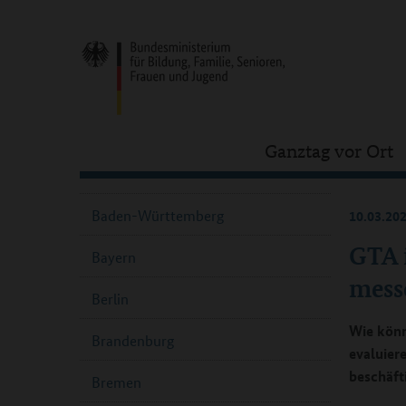
Ganztag vor Ort
Baden-Württemberg
10.03.20
GTA i
Bayern
mess
Berlin
Wie könn
Brandenburg
evaluier
beschäft
Bremen