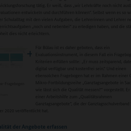
icklungsforschung tätig. Er weiß, dass „wir Lehrkräfte noch nicht ausb
valuationen entwickeln und durchführen können“. Selbst wenn es so w
r Schulalltag mit den vielen Aufgaben, die Lehrerinnen und Lehrer 
errichtsaufgaben „noch und nebenbei“ zu erledigen haben, und die st
eit dies nicht erleichtern.
Für Bülau ist es daher geboten, dass ein
Evaluationsinstrument, in diesem Fall ein Fragebog
Kriterien erfüllen sollte: „Er muss zeitsparend, da
digital verfügbar und kostenfrei sein.“ Und einen
ebensolchen Fragebogen hat er im Rahmen einer 
Mikro-Fortbildungsreihe „Ganztagsangebote in Sa
ine-Fragebogen
wie lässt sich die Qualität messen?“ vorgestellt. Er 
chsen
einer Arbeitshilfe zum „Qualitätsrahmen
Ganztagsangebote“, die der Ganztagsschulverband
r 2020 veröffentlicht hat.
lität der Angebote erfassen