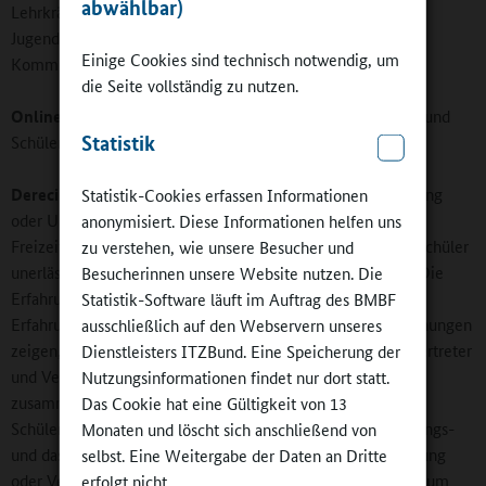
abwählbar)
Lehrkräfte haben ja meist ihr geschütztes Lehrerzimmer.
Jugendlichen sollten geschützte Rückzugs- und
Einige Cookies sind technisch notwendig, um
Kommunikationsnischen ebenfalls zugestanden werden.
die Seite vollständig zu nutzen.
Online-Redaktion:
In welcher Form können Schülerinnen und
Statistik
Schüler bei der Planung einbezogen werden?
Derecik:
In meinen Augen ist bei der Planung und Gestaltung
Statistik-Cookies erfassen Informationen
oder Umgestaltung von Schulen und gerade, wenn es um
anonymisiert. Diese Informationen helfen uns
Freizeiträume geht, die Beteiligung der Schülerinnen und Schüler
zu verstehen, wie unsere Besucher und
unerlässlich. Aber nicht nur diese sollten beteiligt werden. Die
Besucherinnen unsere Website nutzen. Die
Erfahrungen von Kolleginnen und Kollegen und meine
Statistik-Software läuft im Auftrag des BMBF
Erfahrungen als Moderator für sogenannte Kooperative Planungen
ausschließlich auf den Webservern unseres
zeigen, dass die besten Ergebnisse erzielt werden, wenn Vertreter
Dienstleisters ITZBund. Eine Speicherung der
und Vertreterinnen aus verschiedenen Bereichen
Nutzungsinformationen findet nur dort statt.
zusammenkommen. Dazu zählen neben Schülerinnen und
Das Cookie hat eine Gültigkeit von 13
Schülern aus verschiedenen Jahrgängen auch das Schulleitungs-
Monaten und löscht sich anschließend von
und das Lehrerteam, Hausmeister, Eltern, die Schulverwaltung
selbst. Eine Weitergabe der Daten an Dritte
oder Verantwortliche der Kinder und Jugendhilfe – bis hin zum
erfolgt nicht.