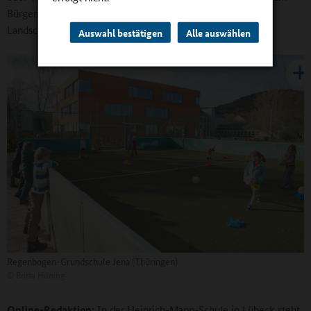
Bürgermeister oder der Bürgermeisterin. Auch ein
Landschaftsarchitekt kann dazu gehören.
Auswahl bestätigen
Alle auswählen
Regenbogen-Grundschule Jena (Thüringen)
©
Britta Hüning
Online-Redaktion:
In der Heinrich-Mann-Schule in Lübeck steht