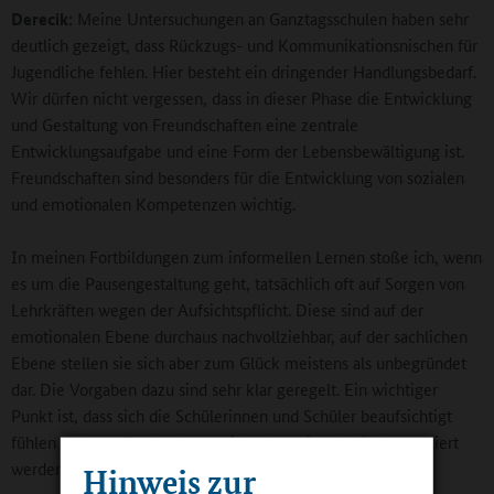
Derecik:
Meine Untersuchungen an Ganztagsschulen haben sehr
deutlich gezeigt, dass Rückzugs- und Kommunikationsnischen für
Jugendliche fehlen. Hier besteht ein dringender Handlungsbedarf.
Wir dürfen nicht vergessen, dass in dieser Phase die Entwicklung
und Gestaltung von Freundschaften eine zentrale
Entwicklungsaufgabe und eine Form der Lebensbewältigung ist.
Freundschaften sind besonders für die Entwicklung von sozialen
und emotionalen Kompetenzen wichtig.
In meinen Fortbildungen zum informellen Lernen stoße ich, wenn
es um die Pausengestaltung geht, tatsächlich oft auf Sorgen von
Lehrkräften wegen der Aufsichtspflicht. Diese sind auf der
emotionalen Ebene durchaus nachvollziehbar, auf der sachlichen
Ebene stellen sie sich aber zum Glück meistens als unbegründet
dar. Die Vorgaben dazu sind sehr klar geregelt. Ein wichtiger
Punkt ist, dass sich die Schülerinnen und Schüler beaufsichtigt
fühlen müssen. Das bedeutet nicht, dass sie ständig kontrolliert
werden.
Hinweis zur