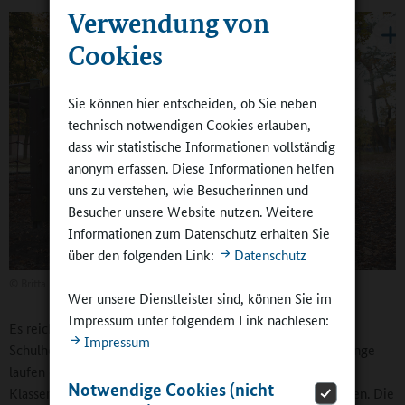
Verwendung von
Cookies
Sie können hier entscheiden, ob Sie neben
technisch notwendigen Cookies erlauben,
dass wir statistische Informationen vollständig
anonym erfassen. Diese Informationen helfen
uns zu verstehen, wie Besucherinnen und
Besucher unsere Website nutzen. Weitere
Informationen zum Datenschutz erhalten Sie
über den folgenden Link:
Datenschutz
©
Britta Hüning
Wer unsere Dienstleister sind, können Sie im
Impressum unter folgendem Link nachlesen:
Es reicht, wenn Lehrende sich an Knotenpunkten auf dem
Impressum
Schulhof aufhalten oder im Schulgebäude mal durch die Gänge
laufen oder nach den Schülern und Schülerinnen in ihren
Notwendige Cookies (nicht
Klassenzimmern schauen, sofern diese denn geöffnet werden. Die