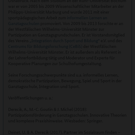
Osnabrück. Nach dem Studium an der Ruhr-Universität Bochum
war er von 2005 bis 2009 Wissenschaftlicher Mitarbeiter an der
Philipps-Universität Marburg und wurde 2011 mit einer
sportpädagogischen Arbeit zum
informellen Lernen an
Ganztagsschulen
promoviert. Von 2009 bis 2013 forschte er an
der Westfälischen Wilhelms-Universität Münster zur
Partizipation an Ganztagsgrundschulen. Er ist Vorstandsmitglied
des Vereins
„Integration durch Sport und Bildung“
e.V. und des
Centrums für Bildungsforschung (CeBiS)
der Westfälischen
Wilhelms-Universität Münster. Er ist außerdem als Referent in
der Lehrerfortbildung tätig und Moderator und Experte für
Kooperative Planungen zur Schulhofumgestaltung.
Seine Forschungsschwerpunkte sind u.a. informelles Lernen,
demokratische Partizipation, Bewegung, Spiel und Sport in der
Ganztagsschule, Integration und Sport.
Veröffentlichungen u. a.:
Derecik, A., M.-C. Goutin & J. Michel (2018):
Partizipationsförderung in Ganztagsschulen. Innovative Theorien
und komplexe Praxishinweise. Wiesbaden: Springer.
Deinet, U. & A. Derecik (2017). Partner im Sozialraum finden –