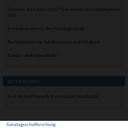
"Jenseits des Unterrichts": Was macht Ganztagsangebote
aus?
Freundschaften in der Ganztagsschule
Partizipation von Schülerinnen und Schülern
Kinder- und Jugendhilfe
EXTERNE LINKS
Prof. Ahmed Derecik (Universität Osnabrück)
Ganztagsschulforschung