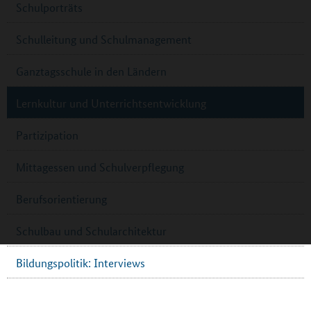
Schulporträts
Schulleitung und Schulmanagement
Ganztagsschule in den Ländern
Lernkultur und Unterrichtsentwicklung
Partizipation
Mittagessen und Schulverpflegung
Berufsorientierung
Schulbau und Schularchitektur
Bildungspolitik: Interviews