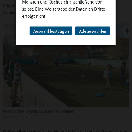
Monaten und löscht sich anschließend von
Bürgermeister oder der Bürgermeisterin. Auch ein
selbst. Eine Weitergabe der Daten an Dritte
Landschaftsarchitekt kann dazu gehören.
erfolgt nicht.
Auswahl bestätigen
Alle auswählen
Regenbogen-Grundschule Jena (Thüringen)
©
Britta Hüning
Online-Redaktion:
In der Heinrich-Mann-Schule in Lübeck steht