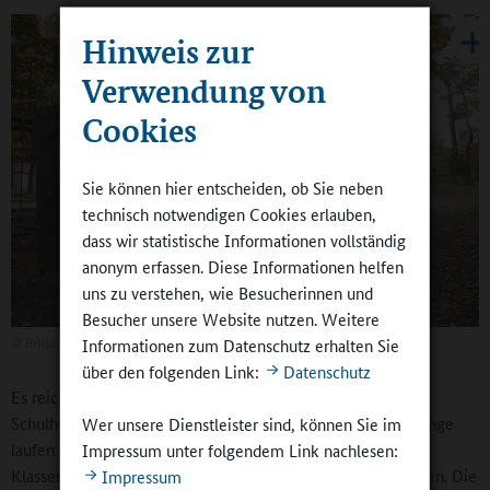
Hinweis zur
Verwendung von
Cookies
Sie können hier entscheiden, ob Sie neben
technisch notwendigen Cookies erlauben,
dass wir statistische Informationen vollständig
anonym erfassen. Diese Informationen helfen
uns zu verstehen, wie Besucherinnen und
Besucher unsere Website nutzen. Weitere
©
Britta Hüning
Informationen zum Datenschutz erhalten Sie
über den folgenden Link:
Datenschutz
Es reicht, wenn Lehrende sich an Knotenpunkten auf dem
Schulhof aufhalten oder im Schulgebäude mal durch die Gänge
Wer unsere Dienstleister sind, können Sie im
laufen oder nach den Schülern und Schülerinnen in ihren
Impressum unter folgendem Link nachlesen:
Klassenzimmern schauen, sofern diese denn geöffnet werden. Die
Impressum