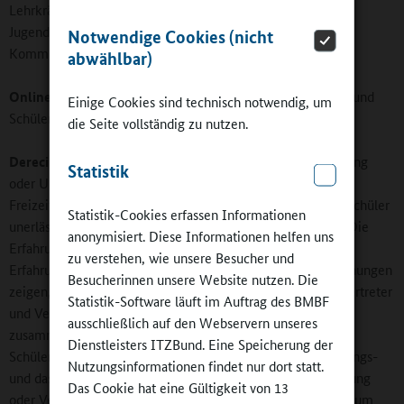
Lehrkräfte haben ja meist ihr geschütztes Lehrerzimmer.
Jugendlichen sollten geschützte Rückzugs- und
Notwendige Cookies (nicht
Kommunikationsnischen ebenfalls zugestanden werden.
abwählbar)
Online-Redaktion:
In welcher Form können Schülerinnen und
Einige Cookies sind technisch notwendig, um
Schüler bei der Planung einbezogen werden?
die Seite vollständig zu nutzen.
Derecik:
In meinen Augen ist bei der Planung und Gestaltung
Statistik
oder Umgestaltung von Schulen und gerade, wenn es um
Freizeiträume geht, die Beteiligung der Schülerinnen und Schüler
Statistik-Cookies erfassen Informationen
unerlässlich. Aber nicht nur diese sollten beteiligt werden. Die
anonymisiert. Diese Informationen helfen uns
Erfahrungen von Kolleginnen und Kollegen und meine
zu verstehen, wie unsere Besucher und
Erfahrungen als Moderator für sogenannte Kooperative Planungen
Besucherinnen unsere Website nutzen. Die
zeigen, dass die besten Ergebnisse erzielt werden, wenn Vertreter
Statistik-Software läuft im Auftrag des BMBF
und Vertreterinnen aus verschiedenen Bereichen
ausschließlich auf den Webservern unseres
zusammenkommen. Dazu zählen neben Schülerinnen und
Dienstleisters ITZBund. Eine Speicherung der
Schülern aus verschiedenen Jahrgängen auch das Schulleitungs-
Nutzungsinformationen findet nur dort statt.
und das Lehrerteam, Hausmeister, Eltern, die Schulverwaltung
Das Cookie hat eine Gültigkeit von 13
oder Verantwortliche der Kinder und Jugendhilfe – bis hin zum