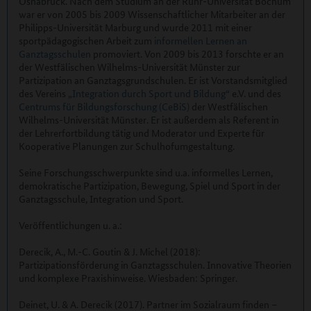
Osnabrück. Nach dem Studium an der Ruhr-Universität Bochum
war er von 2005 bis 2009 Wissenschaftlicher Mitarbeiter an der
Philipps-Universität Marburg und wurde 2011 mit einer
sportpädagogischen Arbeit zum
informellen Lernen an
Ganztagsschulen
promoviert. Von 2009 bis 2013 forschte er an
der Westfälischen Wilhelms-Universität Münster zur
Partizipation an Ganztagsgrundschulen. Er ist Vorstandsmitglied
des Vereins
„Integration durch Sport und Bildung“
e.V. und des
Centrums für Bildungsforschung (CeBiS)
der Westfälischen
Wilhelms-Universität Münster. Er ist außerdem als Referent in
der Lehrerfortbildung tätig und Moderator und Experte für
Kooperative Planungen zur Schulhofumgestaltung.
Seine Forschungsschwerpunkte sind u.a. informelles Lernen,
demokratische Partizipation, Bewegung, Spiel und Sport in der
Ganztagsschule, Integration und Sport.
Veröffentlichungen u. a.:
Derecik, A., M.-C. Goutin & J. Michel (2018):
Partizipationsförderung in Ganztagsschulen. Innovative Theorien
und komplexe Praxishinweise. Wiesbaden: Springer.
Deinet, U. & A. Derecik (2017). Partner im Sozialraum finden –