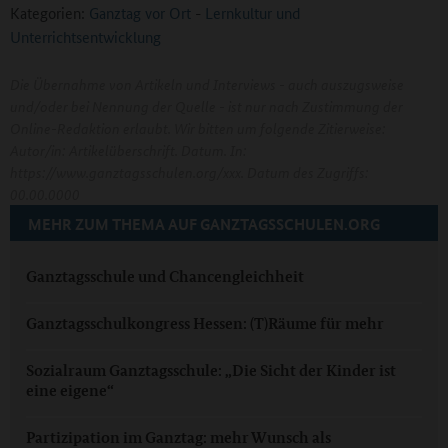
Kategorien:
Ganztag vor Ort
-
Lernkultur und
Unterrichtsentwicklung
Die Übernahme von Artikeln und Interviews - auch auszugsweise
und/oder bei Nennung der Quelle - ist nur nach Zustimmung der
Online-Redaktion erlaubt. Wir bitten um folgende Zitierweise:
Autor/in: Artikelüberschrift. Datum. In:
https://www.ganztagsschulen.org/xxx. Datum des Zugriffs:
00.00.0000
MEHR ZUM THEMA AUF GANZTAGSSCHULEN.ORG
Ganztagsschule und Chancengleichheit
Ganztagsschulkongress Hessen: (T)Räume für mehr
Sozialraum Ganztagsschule: „Die Sicht der Kinder ist
eine eigene“
Partizipation im Ganztag: mehr Wunsch als